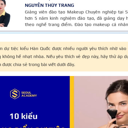
NGUYỄN THÙY TRANG
Giảng viên đào tạo Makeup Chuyên nghiệp tại S
hơn 5 năm kinh nghiệm đào tạo, đã giảng dạy h
theo nghề trang điểm. Đào tạo makeup cá nhân,
thời trang – chụp ảnh và thiết kế layout trang đi
Bài viết được biên soạn dựa trên giáo trình mak
giảng dạy.
m dự tiệc kiểu Hàn Quốc được nhiều người yêu thích nhờ vào
g không hề nhạt nhòa. Nếu yêu thích vẻ đẹp này, hãy thử áp 
 được chia sẻ trong bài viết dưới đây.