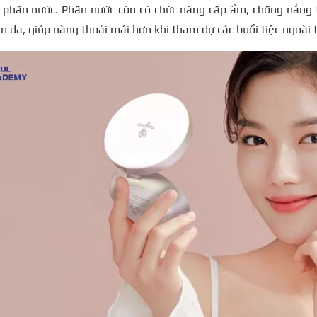
 phấn nước.
Phấn nước còn có chức năng cấp ẩm, chống nắng t
n da, giúp nàng thoải mái hơn khi tham dự các buổi tiệc ngoài t