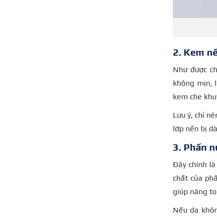
2. Kem n
Như được ch
không mịn, 
kem che khuy
Lưu ý, chỉ n
lớp nền bị d
3. Phấn 
Đây chính là
chất của phấ
giúp nâng to
Nếu da khôn