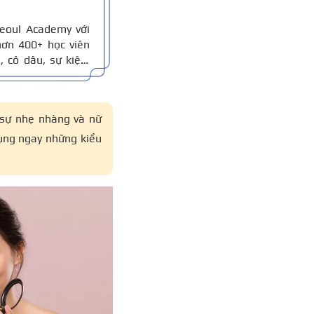
eoul Academy với
ơn 400+ học viên
 cô dâu, sự kiện,
ểm theo khuôn mặt.
eup và kinh nghiệm
 sự nhẹ nhàng và nữ
dụng ngay những kiểu