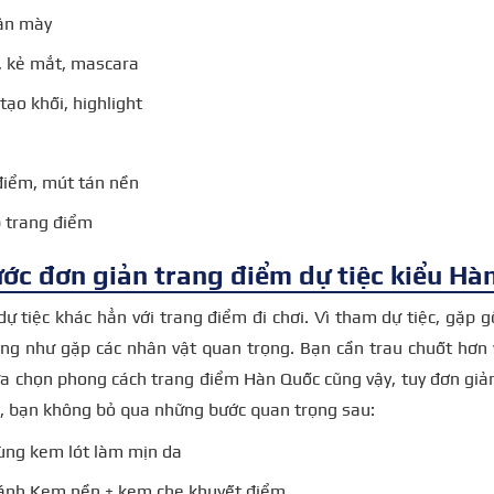
ân mày
 kẻ mắt, mascara
tạo khối, highlight
điểm, mút tán nền
p trang điểm
ước đơn giản trang điểm dự tiệc kiểu Hà
ự tiệc khác hẳn với trang điểm đi chơi. Vì tham dự tiệc, gặp 
ng như gặp các nhân vật quan trọng. Bạn cần trau chuốt hơn 
ựa chọn phong cách trang điểm Hàn Quốc cũng vậy, tuy đơn giả
n, bạn không bỏ qua những bước quan trọng sau:
ùng kem lót làm mịn da
ánh Kem nền + kem che khuyết điểm