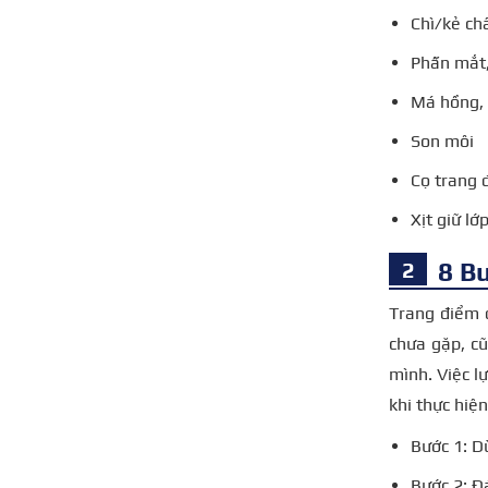
Chì/kẻ ch
Phấn mắt,
Má hồng, 
Son môi
Cọ trang 
Xịt giữ lớ
8 B
Trang điểm d
chưa gặp, cũ
mình. Việc l
khi thực hiệ
Bước 1: D
Bước 2: Đ