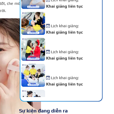
ốt, che mờ các khuyết
Khai giảng liên tục
rời.
Khóa Học Phun Xăm Thẩm
Mỹ
Lịch khai giảng:
Khai giảng liên tục
Khóa Học Makeup Chuyên
Nghiệp
Lịch khai giảng:
Khai giảng liên tục
Khóa Học Spa Chuyên
Nghiệp
Lịch khai giảng:
Khai giảng liên tục
Khóa Học Chăm Sóc Da –
Điều Trị Da Chuyên Sâu
Lịch khai giảng:
Sự kiện đang diễn ra
Khai giảng liên tục