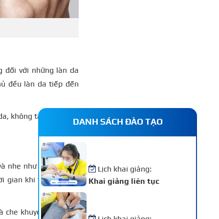
 đối với những làn da
ủ đều làn da tiếp đến
da, không tạo cảm giác
DANH SÁCH ĐÀO TẠO
Khóa Học Nail – Chăm Sóc
Vẽ Móng Chuyên Nghiệp
và nhẹ như sương, tính
Lịch khai giảng:
ời gian khi trang điểm,
Khai giảng liên tục
Khóa Học Nối Mi Chuyên
Nghiệp
 che khuyết điểm, chỉ
Lịch khai giảng: