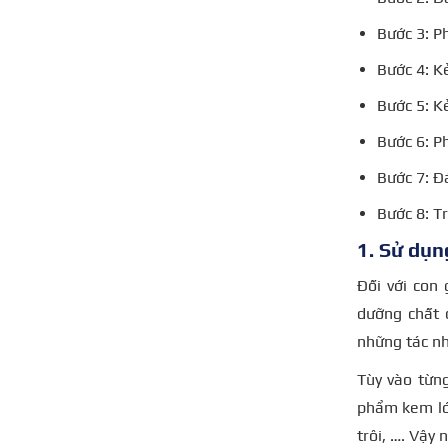
Bước 3: P
Bước 4: K
Bước 5: K
Bước 6: P
Bước 7: 
Bước 8: T
1. Sử dụn
Đối với con
dưỡng chất 
những tác n
Tùy vào từn
phẩm kem lót
trôi, …. Vậy