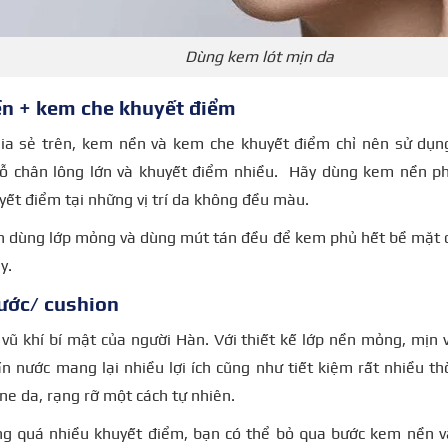
Dùng kem lót mịn da
ền + kem che khuyết điểm
ia sẻ trên, kem nền và kem che khuyết điểm chỉ nên sử dụng
lỗ chân lông lớn và khuyết điểm nhiều. Hãy dùng kem nền ph
ết điểm tại những vị trí da không đều màu.
ên dùng lớp mỏng và dùng mút tán đều để kem phủ hết bề mặt 
ày.
nước/ cushion
 vũ khí bí mật của người Hàn. Với thiết kế lớp nền mỏng, mịn 
n nước mang lại nhiều lợi ích cũng như tiết kiệm rất nhiều th
ne da, rạng rỡ một cách tự nhiên.
g quá nhiều khuyết điểm, bạn có thể bỏ qua bước kem nền và