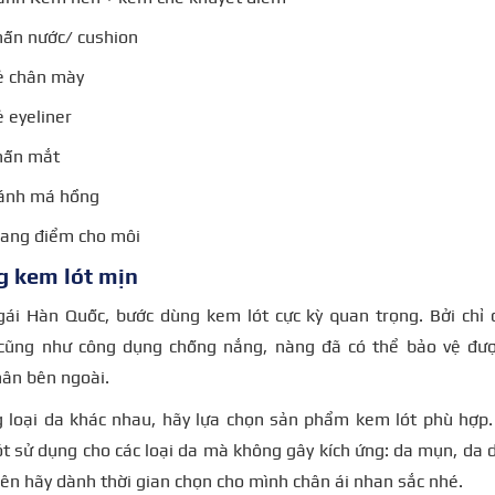
hấn nước/ cushion
ẻ chân mày
ẻ eyeliner
hấn mắt
Đánh má hồng
rang điểm cho môi
g kem lót mịn
 gái Hàn Quốc, bước dùng kem lót cực kỳ quan trọng. Bởi chỉ
cũng như công dụng chống nắng, nàng đã có thể bảo vệ đư
hân bên ngoài.
g loại da khác nhau, hãy lựa chọn sản phẩm kem lót phù hợp.
 sử dụng cho các loại da mà không gây kích ứng: da mụn, da 
 nên hãy dành thời gian chọn cho mình chân ái nhan sắc nhé.