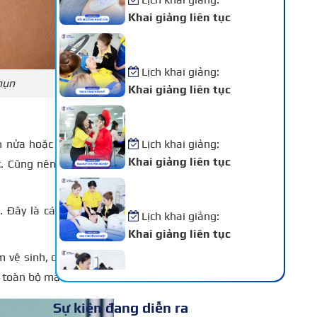
Khai giảng liên tục
Khóa Học Phun Xăm Thẩm
Mỹ
Lịch khai giảng:
mụn
Khai giảng liên tục
Khóa Học Makeup Chuyên
Nghiệp
Lịch khai giảng:
 nửa hoặc 1 tone. Khi
Khai giảng liên tục
. Cũng nên thử thoa ở
Khóa Học Spa Chuyên
Nghiệp
. Đây là cách chọn mỹ
Lịch khai giảng:
Khai giảng liên tục
Khóa Học Chăm Sóc Da –
 vệ sinh, có thể khiến
Điều Trị Da Chuyên Sâu
 toàn bộ mặt và cổ.
Lịch khai giảng:
Sự kiện đang diễn ra
Khai giảng liên tục