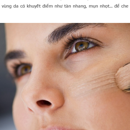
 vùng da có khuyết điểm như tàn nhang, mụn nhọt… để che