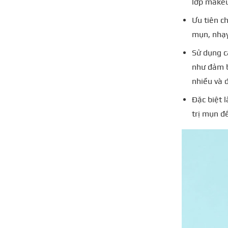
lớp makeu
Ưu tiên c
mụn, nhạy
Sử dụng c
như đảm b
nhiều và 
Đặc biệt 
trị mụn đ