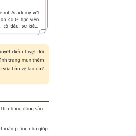
eoul Academy với
ơn 400+ học viên
 cô dâu, sự kiện,
ểm theo khuôn mặt.
eup và kinh nghiệm
huyết điểm tuyệt đối
 tình trạng mụn thêm
p vừa bảo vệ làn da?
 thì những dòng sản
 thoáng cũng như giúp