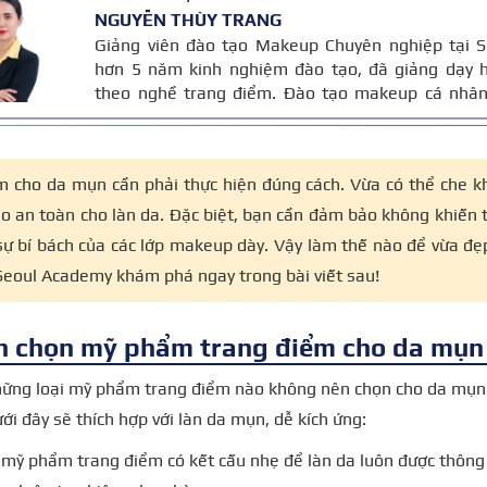
NGUYỄN THÙY TRANG
Giảng viên đào tạo Makeup Chuyên nghiệp tại S
hơn 5 năm kinh nghiệm đào tạo, đã giảng dạy h
theo nghề trang điểm. Đào tạo makeup cá nhân,
thời trang – chụp ảnh và thiết kế layout trang đi
Bài viết được biên soạn dựa trên giáo trình mak
giảng dạy.
m cho da mụn
cần phải thực hiện đúng cách. Vừa có thể che k
ảo an toàn cho làn da. Đặc biệt, bạn cần đảm bảo không khiến
 sự bí bách của các lớp makeup dày. Vậy làm thế nào để vừa đẹ
Seoul Academy khám phá ngay trong bài viết sau!
h chọn mỹ phẩm trang điểm cho da mụn
hững loại mỹ phẩm trang điểm nào không nên chọn cho da mụn
i đây sẽ thích hợp với làn da mụn, dễ kích ứng:
mỹ phẩm trang điểm có kết cấu nhẹ để làn da luôn được thông