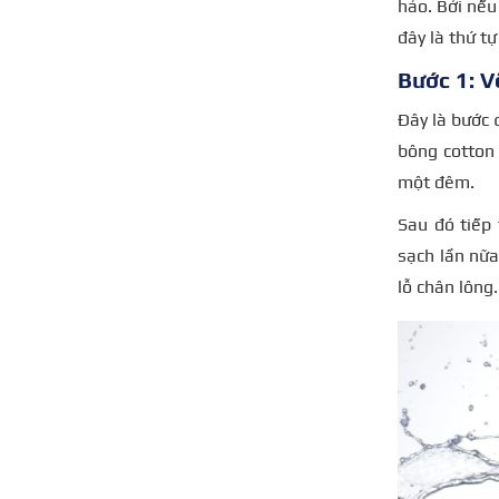
hảo. Bởi nếu
đây là thứ t
Bước 1: V
Đây là bước 
bông cotton 
một đêm.
Sau đó tiếp
sạch lần nữa
lỗ chân lông.