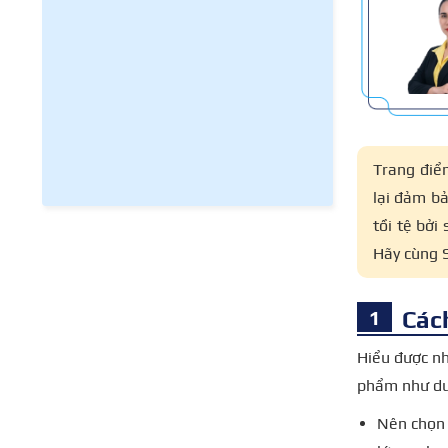
Trang điể
lại đảm b
tồi tệ bởi
Hãy cùng 
Các
Hiểu được n
phẩm như dướ
Nên chọn 