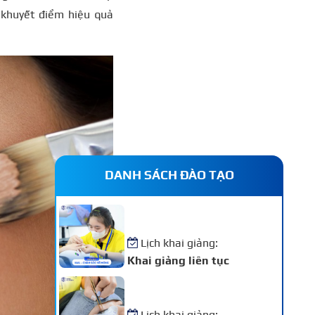
 khuyết điểm hiệu quả
DANH SÁCH ĐÀO TẠO
Khóa Học Nail – Chăm Sóc
Vẽ Móng Chuyên Nghiệp
Lịch khai giảng:
Khai giảng liên tục
Khóa Học Nối Mi Chuyên
Nghiệp
Lịch khai giảng: