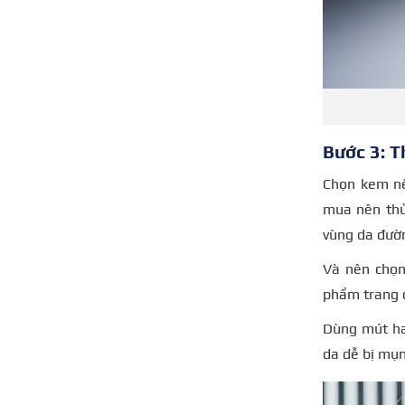
Bước 3: 
Chọn kem nề
mua nên thử
vùng da đườn
Và nên chọn
phẩm
trang
Dùng mút hay
da dễ bị mụn