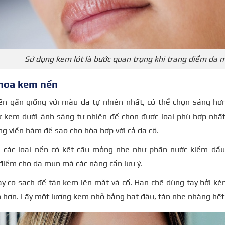
Sử dụng kem lót là bước quan trọng khi trang điểm da 
Thoa kem nền
n gần giống với màu da tự nhiên nhất, có thể chọn sáng hơn
 kem dưới ánh sáng tự nhiên để chọn được loại phù hợp nhất
g viền hàm để sao cho hòa hợp với cả da cổ.
 các loại nền có kết cấu mỏng nhẹ như phấn nước kiềm dầu
 điểm cho da mụn
mà các nàng cần lưu ý.
 cọ sạch để tán kem lên mặt và cổ. Hạn chế dùng tay bởi kém
 hơn. Lấy một lượng kem nhỏ bằng hạt đậu, tán nhẹ nhàng hết