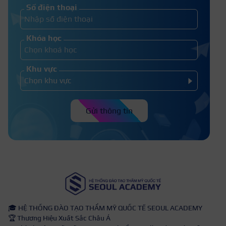
1 Khóa học make up cá nhân bao nhiêu
Số điện thoại
tiền? Bảng học phí T7.2026
Khóa học
Khu vực
Gửi thông tin
🎓 HỆ THỐNG ĐÀO TẠO THẨM MỸ QUỐC TẾ SEOUL ACADEMY
🏆 Thương Hiệu Xuất Sắc Châu Á