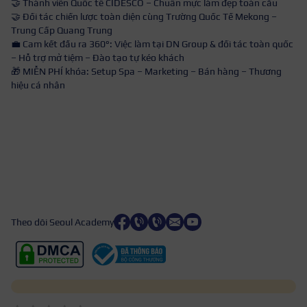
🤝 Thành viên Quốc tế CIDESCO – Chuẩn mực làm đẹp toàn cầu
🤝 Đối tác chiến lược toàn diện cùng Trường Quốc Tế Mekong –
Trung Cấp Quang Trung
💼 Cam kết đầu ra 360°: Việc làm tại DN Group & đối tác toàn quốc
– Hỗ trợ mở tiệm – Đào tạo tự kéo khách
🎁 MIỄN PHÍ khóa: Setup Spa – Marketing – Bán hàng – Thương
hiệu cá nhân
Theo dõi Seoul Academy