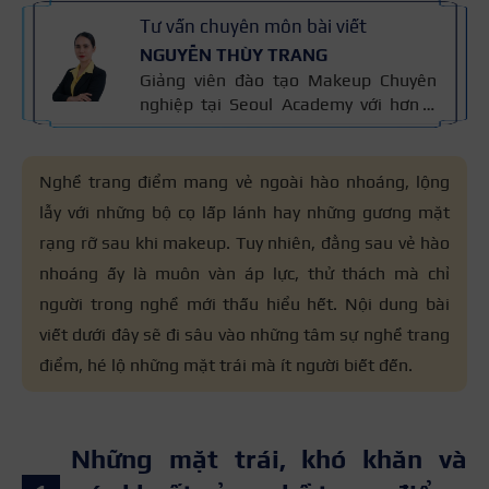
Tư vấn chuyên môn bài viết
NGUYỄN THÙY TRANG
Giảng viên đào tạo Makeup Chuyên
nghiệp tại Seoul Academy với hơn 5
năm kinh nghiệm đào tạo, đã giảng
dạy hơn 400+ học viên theo nghề
trang điểm. Đào tạo makeup cá nhân,
Nghề trang điểm mang vẻ ngoài hào nhoáng, lộng
cô dâu, sự kiện, thời trang – chụp ảnh
lẫy với những bộ cọ lấp lánh hay những gương mặt
và thiết kế layout trang điểm theo
rạng rỡ sau khi makeup. Tuy nhiên, đằng sau vẻ hào
khuôn mặt. Bài viết được biên soạn
dựa trên giáo trình makeup và kinh
nhoáng ấy là muôn vàn áp lực, thử thách mà chỉ
nghiệm giảng dạy.
người trong nghề mới thấu hiểu hết. Nội dung bài
viết dưới đây sẽ đi sâu vào những tâm sự nghề trang
điểm, hé lộ những mặt trái mà ít người biết đến.
Những mặt trái, khó khăn và