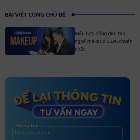
BÀI VIẾT CÙNG CHỦ ĐỀ
Mẫu hợp đồng đào tạo
nghề makeup 2026 chuẩn
nhất
Ngành trang điểm thi khối nào?
Cách chọn trường uy tín
Hướng các bước học make up cho
nam giới tại nhà
Họ và tên