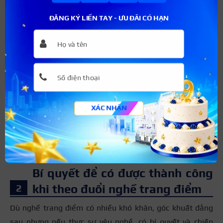
lượng tại đây
ĐĂNG KÝ LIỀN TAY - ƯU ĐÃI CÓ HẠN
“Không phải cứ cầm cọ sẽ trở thành thợ
trang điểm”
Nhiều người cho rằng trang điểm là nghề dễ kiếm tiền,
nhưng thực tế có đến 80% người bỏ cuộc sau 1 – 2 năm vì
XÁC NHẬN
không chịu nổi áp lực. Vì vậy, có đam mê là chưa đủ, nghề
trang điểm đòi hỏi sự kiên trì, tỉ mỉ, khéo léo, khả năng
giao tiếp và phải có cả cái “duyên” với nghề.
Bí quyết để có được thành công
khi theo đuổi nghề trang điểm
Dù nghề trang điểm có nhiều khó khăn, góc khuất đằng
sau nhưng nếu thực sự yêu nghề, có bí quyết và chiến