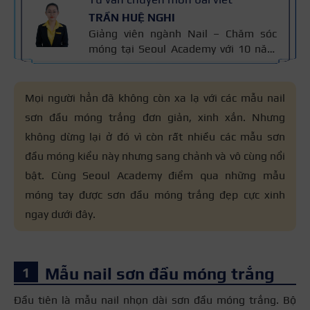
TRẦN HUỆ NGHI
Giảng viên ngành Nail – Chăm sóc
móng tại Seoul Academy với 10 năm
kinh nghiệm trong nghề. Có chuyên
môn đào tạo kỹ thuật chăm sóc
móng, sơn gel, đắp bột và vẽ móng
Mọi người hẳn đã không còn xa lạ với các mẫu nail
nghệ thuật. Kiến thức trong bài được
sơn đầu móng trắng đơn giản, xinh xắn. Nhưng
đối chiếu với quy trình chăm sóc móng
không dừng lại ở đó vì còn rất nhiều các mẫu sơn
chuẩn nghề và 10 năm kinh nghiệm
giảng dạy của cô, giúp người đọc nắm
đầu móng kiểu này nhưng sang chảnh và vô cùng nổi
thông tin đáng tin cậy.
bật. Cùng Seoul Academy điểm qua những mẫu
móng tay được sơn đầu móng trắng đẹp cực xinh
ngay dưới đây.
Mẫu nail sơn đầu móng trắng
Đầu tiên là mẫu nail nhọn dài sơn đầu móng trắng. Bộ