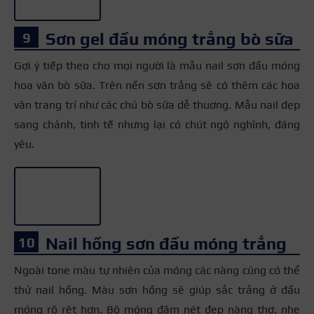
Sơn gel đầu móng trắng bò sữa
Gợi ý tiếp theo cho mọi người là mẫu nail sơn đầu móng
hoa văn bò sữa. Trên nền sơn trắng sẽ có thêm các hoa
văn trang trí như các chú bò sữa dễ thuơng. Mẫu nail đẹp
sang chảnh, tinh tế nhưng lại có chút ngộ nghĩnh, đáng
yêu.
+3
Nail hồng sơn đầu móng trắng
Ngoài tone màu tự nhiên của móng các nàng cũng có thể
thử nail hồng. Màu sơn hồng sẽ giúp sắc trắng ở đầu
móng rõ rệt hơn. Bộ móng đậm nét đẹp nàng thơ, nhẹ