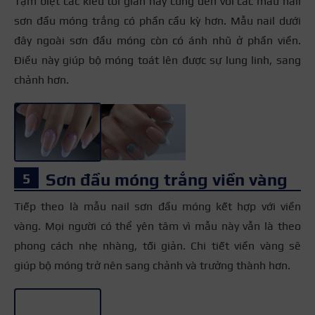
Tạm biệt các kiểu tối giản hãy cùng đến với các mẫu nail
sơn đầu móng trắng có phần cầu kỳ hơn. Mẫu nail dưới
đây ngoài sơn đầu móng còn có ánh nhũ ở phần viền.
Điều này giúp bộ móng toát lên được sự lung linh, sang
chảnh hơn.
+3
Sơn đầu móng trắng viền vàng
Tiếp theo là mẫu nail sơn đầu móng kết hợp với viền
vàng. Mọi người có thể yên tâm vì mẫu này vẫn là theo
phong cách nhẹ nhàng, tối giản. Chi tiết viền vàng sẽ
giúp bộ móng trở nên sang chảnh và trưởng thành hơn.
+3