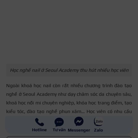
Học nghề nail ở Seoul Academy thu hút nhiều học viên
Ngoài khoá học nail còn rất nhiều chương trình đào tạo
nghề ở Seoul Academy như dạy chăm sóc da chuyên sâu,
khoá học nối mi chuyên nghiệp, khóa học trang điểm, tạo
kiểu tóc, đào tạo nghề phun xăm… Học viên có nhu cầu
tìm hiểu kỹ hơn hãy liên hệ qua hotline 18000084 sẽ
được tư vấn tường tận.
Hotline
Tư vấn
Messenger
Zalo