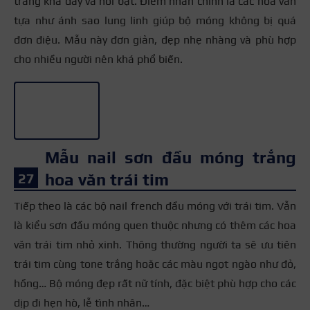
trắng khá dày và nổi bật. Điểm nhấn chính là các hoa văn
tựa như ánh sao lung linh giúp bộ móng không bị quá
đơn điệu. Mẫu này đơn giản, đẹp nhẹ nhàng và phù hợp
cho nhiều người nên khá phổ biến.
+3
Mẫu nail sơn đầu móng trắng
hoa văn trái tim
Tiếp theo là các bộ nail french đầu móng với trái tim. Vẫn
là kiểu sơn đầu móng quen thuộc nhưng có thêm các hoa
văn trái tim nhỏ xinh. Thông thường người ta sẽ ưu tiên
trái tim cùng tone trắng hoặc các màu ngọt ngào như đỏ,
hồng… Bộ móng đẹp rất nữ tính, đặc biệt phù hợp cho các
dịp đi hẹn hò, lễ tình nhân…
+3