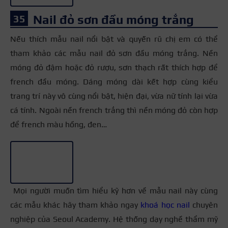
Nail đỏ sơn đầu móng trắng
Nếu thích mẫu nail nổi bật và quyến rũ chị em có thể
tham khảo các mẫu nail đỏ sơn đầu móng trắng. Nền
móng đỏ đậm hoặc đỏ rượu, sơn thạch rất thích hợp để
french đầu móng. Dáng móng dài kết hợp cùng kiểu
trang trí này vô cùng nổi bật, hiện đại, vừa nữ tính lại vừa
cá tính. Ngoài nền french trắng thì nền móng đỏ còn hợp
để french màu hồng, đen…
+6
Mọi người muốn tìm hiểu kỹ hơn về mẫu nail này cùng
các mẫu khác hãy tham khảo ngay
khoá học nail
chuyên
nghiệp của Seoul Academy. Hệ thống dạy nghề thẩm mỹ