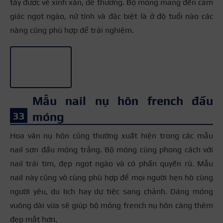
tây được vẽ xinh xắn, dễ thương. Bộ móng mang đến cảm
giác ngọt ngào, nữ tính và đặc biệt là ở độ tuổi nào các
nàng cũng phù hợp để trải nghiệm.
+2
Mẫu nail nụ hôn french đầu
móng
Hoa văn nụ hôn cũng thường xuất hiện trong các mẫu
nail sơn đầu móng trắng. Bộ móng cùng phong cách với
nail trái tim, đẹp ngọt ngào và có phần quyến rũ. Mẫu
nail này cũng vô cùng phù hợp để mọi người hẹn hò cùng
người yêu, du lịch hay dự tiệc sang chảnh. Dáng móng
vuông dài vừa sẽ giúp bộ móng french nụ hôn càng thêm
đẹp mắt hơn.
+3