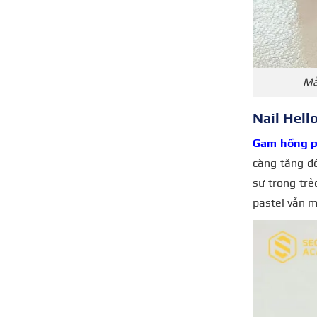
Mẫ
Nail Hell
Gam hồng p
càng tăng đ
sự trong trẻ
pastel vẫn m