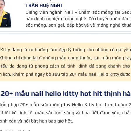
TRẦN HUỆ NGHI
Giảng viên ngành Nail – Chăm sóc móng tại Seo
năm kinh nghiệm trong nghề. Có chuyên môn đào 
sóc móng, sơn gel, đắp bột và vẽ móng nghệ thuậ
bài được đối chiếu với quy trình chăm sóc móng
năm kinh nghiệm giảng dạy của cô, giúp người 
đáng tin cậy.
 Kitty đang là xu hướng làm đẹp lý tưởng cho những cô gái yêu
 Không chỉ dừng lại ở những mẫu quen thuộc, các mẫu móng tay 
 tấu đa dạng từ phong cách cá tính, đính đá sang chảnh cho 
h lịch. Khám phá ngay bộ sưu tập 20+ mẫu nail Hello Kitty được 
20+ mẫu nail hello kitty hot hit thịnh 
 tổng hợp 20+ mẫu sơn móng tay Hello Kitty hot trend năm 2
 thiết kế tinh tế, màu sắc tươi sáng và họa tiết đáng yêu, chắ
xinh xắn và nổi bật hơn bao giờ hết.