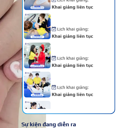
Khai giảng liên tục
Khóa Học Phun Xăm Thẩm
Mỹ
Lịch khai giảng:
Khai giảng liên tục
Khóa Học Makeup Chuyên
Nghiệp
Lịch khai giảng:
Khai giảng liên tục
Khóa Học Spa Chuyên
Nghiệp
Lịch khai giảng:
Khai giảng liên tục
Khóa Học Chăm Sóc Da –
Điều Trị Da Chuyên Sâu
Lịch khai giảng:
Sự kiện đang diễn ra
Khai giảng liên tục