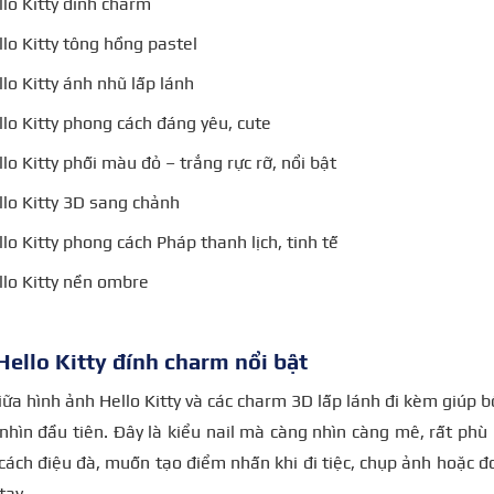
llo Kitty đính charm
llo Kitty tông hồng pastel
llo Kitty ánh nhũ lấp lánh
llo Kitty phong cách đáng yêu, cute
llo Kitty phối màu đỏ – trắng rực rỡ, nổi bật
llo Kitty 3D sang chảnh
llo Kitty phong cách Pháp thanh lịch, tinh tế
ello Kitty nền ombre
Hello Kitty đính charm nổi bật
iữa hình ảnh Hello Kitty và các charm 3D lấp lánh đi kèm giúp 
nhìn đầu tiên. Đây là kiểu nail mà càng nhìn càng mê, rất phù
cách điệu đà, muốn tạo điểm nhấn khi đi tiệc, chụp ảnh hoặc đơ
tay.