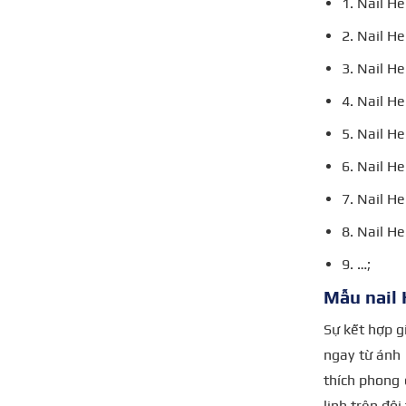
1. Nail He
2. Nail He
3. Nail He
4. Nail He
5. Nail He
6. Nail He
7. Nail He
8. Nail H
9. …;
Mẫu nail 
Sự kết hợp g
ngay từ ánh 
thích phong 
linh trên đôi 