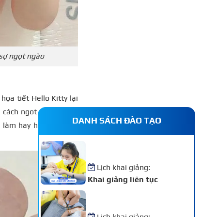
 sự ngọt ngào
a tiết Hello Kitty lại
cách ngọt ngào, thích
DANH SÁCH ĐÀO TẠO
đi làm hay hẹn hò, tông
Khóa Học Nail – Chăm Sóc
Vẽ Móng Chuyên Nghiệp
Lịch khai giảng:
Khai giảng liên tục
Khóa Học Nối Mi Chuyên
Nghiệp
Lịch khai giảng: