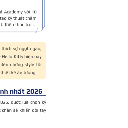
ul Academy với 10
tạo kỹ thuật chăm
t. Kiến thức trong
 chuẩn nghề và 10
đọc nắm thông tin
 thích sự ngọt ngào,
Hello Kitty hiện nay
đến những style tối
thiết kế ấn tượng.
hành nhất 2026
026, được lựa chọn kỹ
c chắn sẽ khiến đôi tay