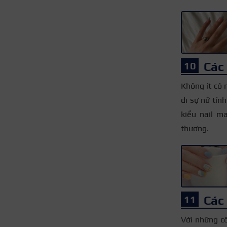
Các
Không ít cô 
đi sự nữ tín
kiểu nail m
thương.
Các
Với những cô