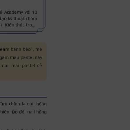
ul Academy với 10
tạo kỹ thuật chăm
t. Kiến thức trong
 chuẩn nghề và 10
đọc nắm thông tin
“team bánh bèo”, mê
c gam màu pastel này
 nail màu pastel dễ
ắm chính là nail hồng
hiên. Do đó, nail hồng