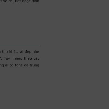
 số chi tiết hoặc đính
+3
 tím khác, vẻ đẹp nhẹ
. Tuy nhiên, theo các
ng ai có tone da trung
+3