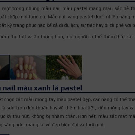
 một trong những mẫu nail màu pastel mang màu sắc dễ th
bất chấp mọi tone da. Mẫu nail vàng pastel được nhiều nàng 
bất kỳ trang phục nào kể cả đi du lịch, sự tiệc hay đi cà phê với 
hêm thu hút và ấn tượng hơn, mọi người có thể thêm thắt các 
 nail màu xanh lá pastel
ết chọn các mẫu móng tay màu pastel đẹp, các nàng có thể th
ù là sơn trơn đơn thuần hay vẽ thêm họa tiết, kiểu móng tay x
cực kỳ thu hút, không bị nhàm chán. Hơn hết, màu sắc mát mắ
g sáng hơn, mang lại vẻ đẹp hiện đại và tươi mới.