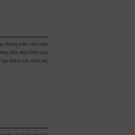
ong những mẫu nail màu
ướng làm đẹp hiện nay.
tạo thêm các thiết kế,
+3
sơn đa sắc luôn thu hút