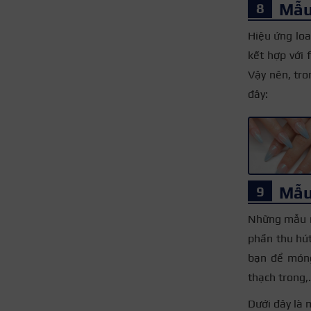
Mẫu
Hiệu ứng lo
kết hợp với
Vậy nên, tro
đây:
Mẫu
Những mẫu n
phần thu hú
bạn để móng
thạch trong,
Dưới đây là 