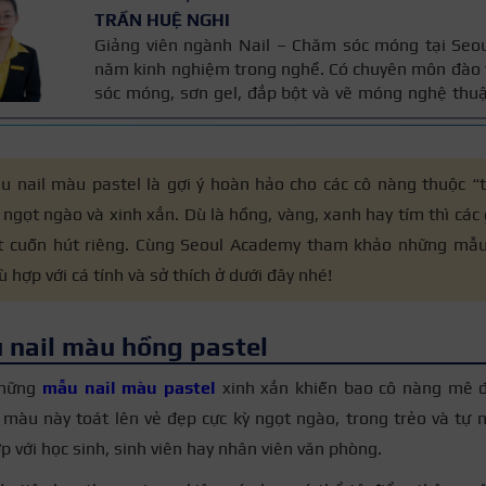
TRẦN HUỆ NGHI
Giảng viên ngành Nail – Chăm sóc móng tại Seo
năm kinh nghiệm trong nghề. Có chuyên môn đào 
sóc móng, sơn gel, đắp bột và vẽ móng nghệ thuậ
bài được đối chiếu với quy trình chăm sóc móng
năm kinh nghiệm giảng dạy của cô, giúp người 
đáng tin cậy.
 nail màu pastel là gợi ý hoàn hảo cho các cô nàng thuộc 
ngọt ngào và xinh xắn. Dù là hồng, vàng, xanh hay tím thì cá
t cuốn hút riêng. Cùng Seoul Academy tham khảo những mẫu
 hợp với cá tính và sở thích ở dưới đây nhé!
 nail màu hồng pastel
những
mẫu nail màu pastel
xinh xắn khiến bao cô nàng mê đ
màu này toát lên vẻ đẹp cực kỳ ngọt ngào, trong trẻo và tự n
ợp với học sinh, sinh viên hay nhân viên văn phòng.