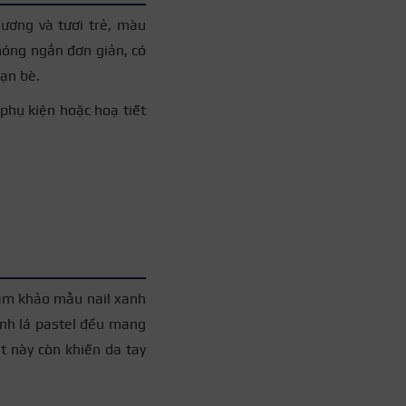
ương và tươi trẻ, màu
móng ngắn đơn giản, có
bạn bè.
phụ kiện hoặc hoạ tiết
+3
am khảo mẫu nail xanh
anh lá pastel đều mang
t này còn khiến da tay
+3