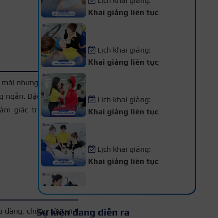
Khai giảng liên tục
Khóa Học Phun Xăm Thẩm
Mỹ
Lịch khai giảng:
Khai giảng liên tục
Khóa Học Makeup Chuyên
ải mái nhưng không mất
Nghiệp
 ngắn. Đặc biệt là các
Lịch khai giảng:
ảm giác trẻ trung, dễ
Khai giảng liên tục
+3
Khóa Học Spa Chuyên
Nghiệp
Lịch khai giảng:
Khai giảng liên tục
Khóa Học Chăm Sóc Da –
Điều Trị Da Chuyên Sâu
Lịch khai giảng:
Sự kiện đang diễn ra
Khai giảng liên tục
 dàng, chúng tôi gợi ý