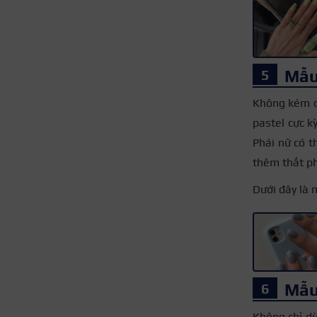
Mẫu
Không kém cạ
pastel cực k
Phái nữ có t
thêm thắt ph
Dưới đây là 
Mẫu
Không chỉ dừ