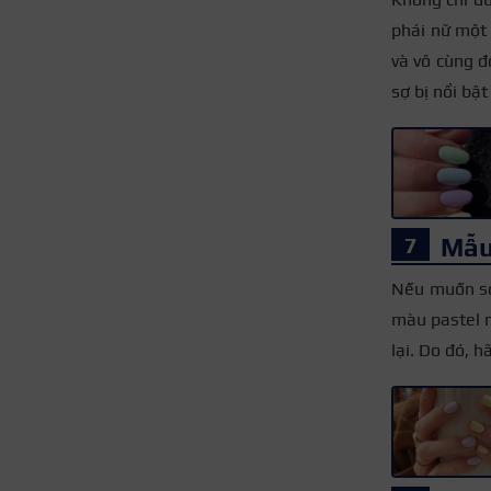
phái nữ một 
và vô cùng đ
sợ bị nổi bậ
Mẫu
Nếu muốn sở
màu pastel 
lại. Do đó, h