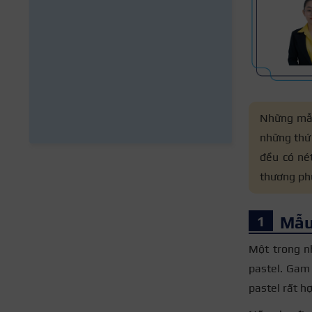
Những mẫu
những thứ 
đều có né
thương phù
Mẫu
Một trong 
pastel. Gam 
pastel rất h