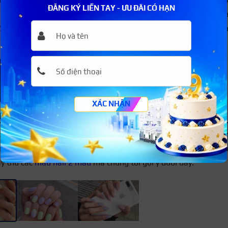
ĐĂNG KÝ LIỀN TAY - ƯU ĐÃI CÓ HẠN
cách lạ lùng. Các gam màu được sơn cách điệu và đan xen nha
ộc đáo. Tuy vậy, màu sắc pastel mang lại nét đẹp nhẹ nhàng, 
t quá đà.
XÁC NHẬN
 nail mix 2 màu pastel lạ mắt
 hữu mẫu nail màu pastel không bị nhàm chán, các cô nàng h
ngẫu nhiên. Chắc hẳn các bạn sẽ ngạc nhiên vì hiệu ứng lạ m
ãy thử các
mẫu nail 2 màu
mà chúng tôi gợi ý dưới đây: