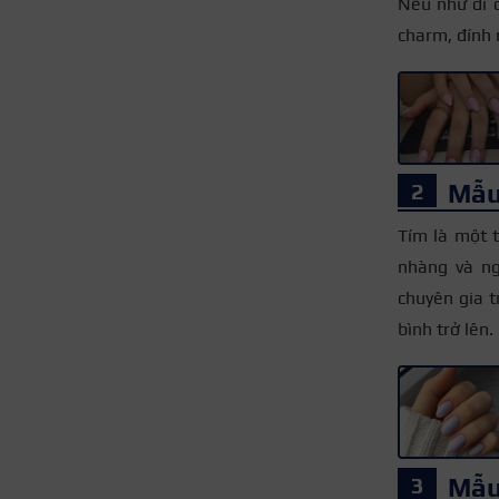
Nếu như đi d
charm, đính 
Mẫu
Tím là một 
nhàng và ng
chuyên gia t
bình trở lên.
Mẫu