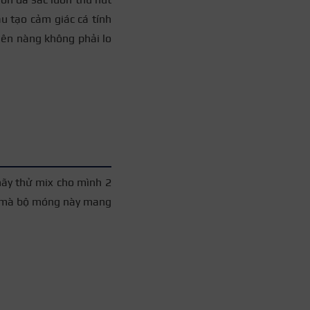
u tạo cảm giác cá tính
nên nàng không phải lo
+3
ãy thử mix cho mình 2
ắt mà bộ móng này mang
+3