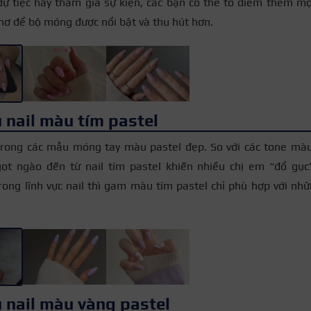
ự tiệc hay tham gia sự kiện, các bạn có thể tô điểm thêm một
nơ để bộ móng được nổi bật và thu hút hơn.
 nail màu tím pastel
trong các mẫu móng tay màu pastel đẹp. So với các tone màu
ọt ngào đến từ nail tím pastel khiến nhiều chị em “đổ gục”
rong lĩnh vực nail thì gam màu tím pastel chỉ phù hợp với nhữ
 nail màu vàng pastel