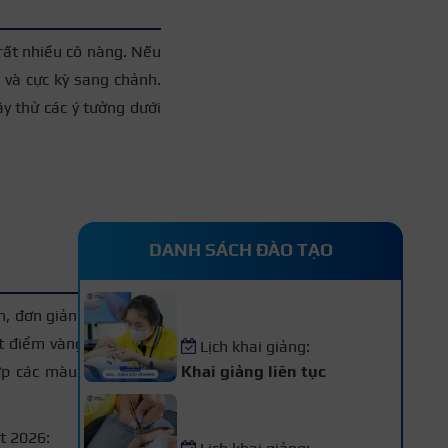
rất nhiều cô nàng. Nếu
 và cực kỳ sang chảnh.
y thử các ý tưởng dưới
+3
DANH SÁCH ĐÀO TẠO
Khóa Học Nail – Chăm Sóc
h, đơn giản không kém
Vẽ Móng Chuyên Nghiệp
ết điểm vàng móng nếu
Lịch khai giảng:
Khai giảng liên tục
hợp các màu nude, màu
Khóa Học Nối Mi Chuyên
Nghiệp
t 2026:
+3
Lịch khai giảng: