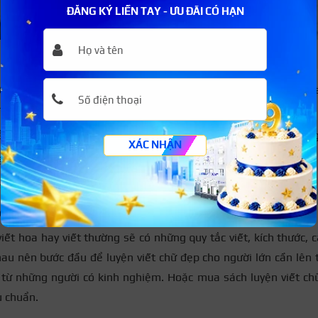
ĐĂNG KÝ LIỀN TAY - ƯU ĐÃI CÓ HẠN
Quy tắc cầm bút 3 ngón đúng khi luyện viết chữ đẹp
 ngón là ngón cái, ngón trỏ và ngón giữa để cầm bút. Ngón c
hân bút, ngón giữa làm giá đỡ bút.
ằm nghiêng một góc 60 độ, tuyệt độ không cầm bút thẳng đứng
XÁC NHẬN
ch từ đầu bút đến đầu ngón tay khoảng từ 2 – 3cm.
tay và cánh tay hướng thành một đường thẳng.
viết chữ đẹp cho người lớn
viết hoa hay viết thường sẽ có những quy tắc viết, kích thước, 
u nên bước đầu để luyện viết chữ đẹp cho người lớn cần lên 
p từ những người có kinh nghiệm. Hoặc mua sách luyện viết c
u chuẩn.