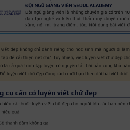
ĐỘI NGŨ GIẢNG VIÊN SEOUL ACADEMY
Đội ngũ giảng viên là những chuyên gia có trên 
đào tạo nghề và kiến thức thẩm mỹ chuyên môn 
xăm, nối mi, trang điểm, tóc. Nội dung bài viết
trên giáo trình đào tạo và kinh nghiệm giảng dạy 
được cập nhật thường xuyên để đảm bảo tính chính
 viết đẹp không chỉ dành riêng cho học sinh mà người đi làm
 tập để cải thiện nét chữ. Tuy nhiên, việc luyện viết chữ đẹp c
ó là cả quá trình tập luyện có nguyên tắc bài bản cùng khả năn
 Để luyện viết chữ đẹp đúng cách mời bạn theo dõi bài viết dưới 
g cụ cần có luyện viết chữ đẹp
m hiểu các bước luyện viết chữ đẹp cho người lớn các bạn nên 
c hiệu quả:
C58 thanh đậm không gai