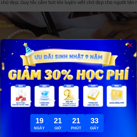
t chữ đẹp. Quy tắc cầm bút khi luyện viết chữ đẹp cho người lớn 
×
19
21
21
31
NGÀY
GIỜ
PHÚT
GIÂY