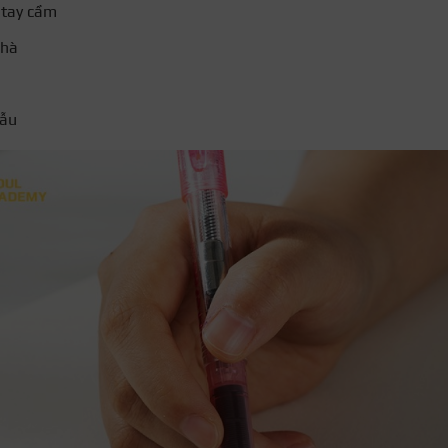
ị tay cầm
 hà
mẫu