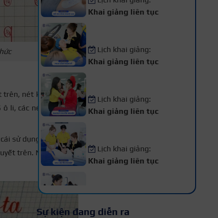
Khai giảng liên tục
Khóa Học Phun Xăm Thẩm
Mỹ
Lịch khai giảng:
thức
Khai giảng liên tục
Khóa Học Makeup Chuyên
Nghiệp
 trên, nét khuyết dưới,
Lịch khai giảng:
 li, các nét còn lại có
Khai giảng liên tục
Khóa Học Spa Chuyên
Nghiệp
ái sử dụng nét móc: i,
Lịch khai giảng:
 khuyết trên. Nhóm 3 bao
Khai giảng liên tục
Khóa Học Chăm Sóc Da –
Điều Trị Da Chuyên Sâu
Lịch khai giảng:
Sự kiện đang diễn ra
Khai giảng liên tục