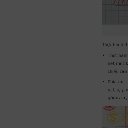
Thực hành th
Thực hành
nét móc kí
chiều cao 1
Chia các 
u, t, p, y
gồm: a, c,