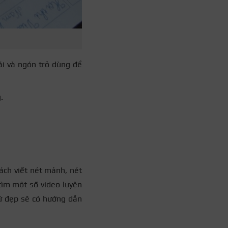
ái và ngón trỏ dùng để
.
cách viết nét mảnh, nét
tìm một số video luyện
hữ đẹp sẽ có hướng dẫn