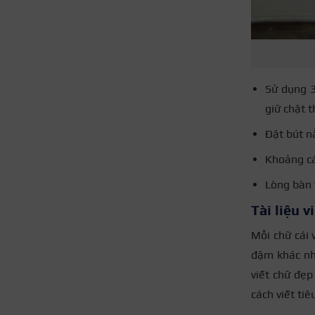
Sử dụng 3
giữ chặt t
Đặt bút n
Khoảng cá
Lòng bàn 
Tài liệu 
Mỗi chữ cái 
đậm khác nha
viết chữ đẹ
cách viết tiê