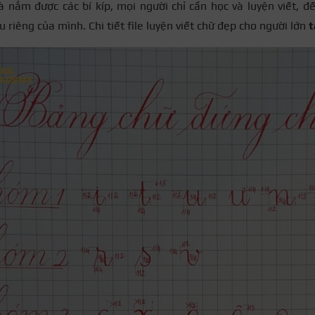
à nắm được các bí kíp, mọi người chỉ cần học và luyện viết, đ
 riêng của mình. Chi tiết file luyện viết chữ đẹp cho người lớn
t