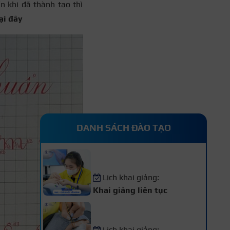
ến khi đã thành tạo thì
ại đây
DANH SÁCH ĐÀO TẠO
Khóa Học Nail – Chăm Sóc
Vẽ Móng Chuyên Nghiệp
Lịch khai giảng:
Khai giảng liên tục
Khóa Học Nối Mi Chuyên
Nghiệp
Lịch khai giảng: