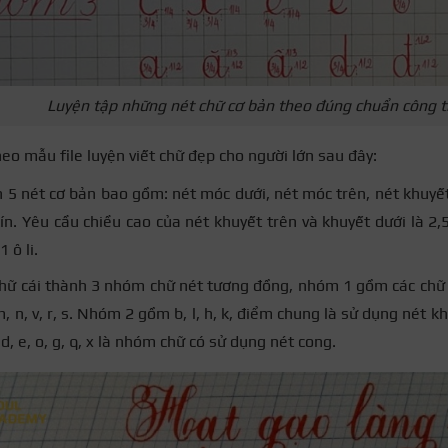
Luyện tập những nét chữ cơ bản theo đúng chuẩn công 
eo mẫu file luyện viết chữ đẹp cho người lớn sau đây:
 5 nét cơ bản bao gồm: nét móc dưới, nét móc trên, nét khuyết
n. Yêu cầu chiều cao của nét khuyết trên và khuyết dưới là 2,5 ô
 ô li.
chữ cái thành 3 nhóm chữ nét tương đồng, nhóm 1 gồm các chữ c
, m, n, v, r, s. Nhóm 2 gồm b, l, h, k, điểm chung là sử dụng nét
 d, e, o, g, q, x là nhóm chữ có sử dụng nét cong.