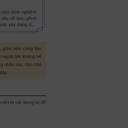
10 năm kinh nghiệm
sâu về spa, phun
 được xây dựng dựa
thực tế, đồng thời
 xác.
, giáo viên cũng tìm
ho người lớn không hề
g nhẫn nại, chịu khó
đây.
chuẩn bị các dụng cụ để