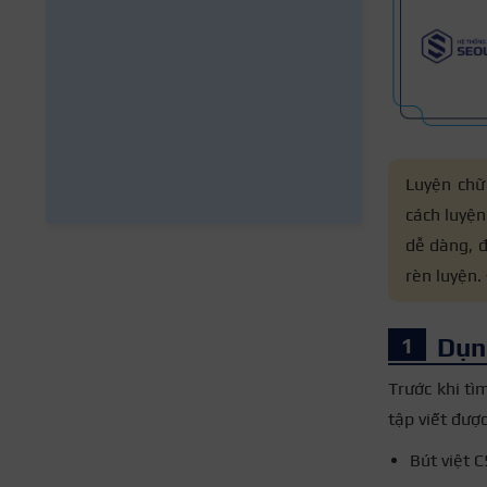
Luyện chữ
cách luyện
dễ dàng, đ
rèn luyện.
Dụn
Trước khi tì
tập viết đượ
Bút việt 