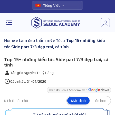
Tiếng Việt
Home
»
Làm đẹp thẩm mỹ
»
Tóc
»
Top 15+ những kiểu
tóc Side part 7/3 đẹp trai, cá tính
Top 15+ những kiểu tóc Side part 7/3 đẹp trai, cá
tính
Tác giả: Nguyễn Thuý Hằng
Cập nhật: 21/01/2026
Kích thước chữ
Mặc định
Lớn hơn
Tư vấn chuyên môn bài viết