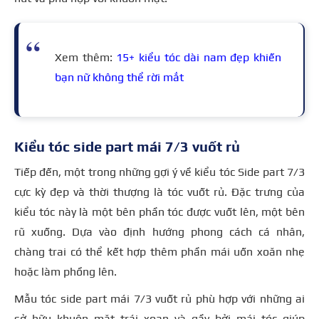
Xem thêm:
15+ kiểu tóc dài nam đẹp khiến
bạn nữ không thể rời mắt
Kiểu tóc side part mái 7/3 vuốt rủ
Tiếp đến, một trong những gợi ý về kiểu tóc Side part 7/3
cực kỳ đẹp và thời thượng là tóc vuốt rủ. Đặc trưng của
kiểu tóc này là một bên phần tóc được vuốt lên, một bên
rũ xuống. Dựa vào định hướng phong cách cá nhân,
chàng trai có thể kết hợp thêm phần mái uốn xoăn nhẹ
hoặc làm phồng lên.
Mẫu tóc side part mái 7/3 vuốt rủ phù hợp với những ai
sở hữu khuôn mặt trái xoan và gầy bởi mái tóc giúp