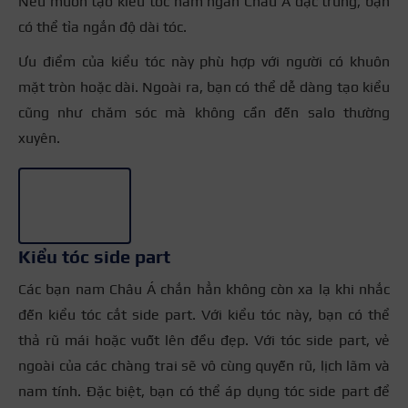
Nếu muốn tạo kiểu tóc nam ngắn Châu Á đặc trưng, bạn
có thể tỉa ngắn độ dài tóc.
Ưu điểm của kiểu tóc này phù hợp với người có khuôn
mặt tròn hoặc dài. Ngoài ra, bạn có thể dễ dàng tạo kiểu
cũng như chăm sóc mà không cần đến salo thường
xuyên.
+2
Kiểu tóc side part
Các bạn nam Châu Á chắn hẳn không còn xa lạ khi nhắc
đến kiểu tóc cắt side part. Với kiểu tóc này, bạn có thể
thả rũ mái hoặc vuốt lên đều đẹp. Với tóc side part, vẻ
ngoài của các chàng trai sẽ vô cùng quyến rũ, lịch lãm và
nam tính. Đặc biệt, bạn có thể áp dụng tóc side part để