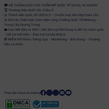
🎓 HỆ THỐNG ĐÀO TẠO THẨM MỸ QUỐC TẾ SEOUL ACADEMY
🏆 Thương Hiệu Xuất Sắc Châu Á
🤝 Thành viên Quốc tế CIDESCO – Chuẩn mực làm đẹp toàn cầu
🤝 Đối tác chiến lược toàn diện cùng Trường Quốc Tế Mekong –
Trung Cấp Quang Trung
💼 Cam kết đầu ra 360°: Việc làm tại DN Group & đối tác toàn quốc
– Hỗ trợ mở tiệm – Đào tạo tự kéo khách
🎁 MIỄN PHÍ khóa: Setup Spa – Marketing – Bán hàng – Thương
hiệu cá nhân
Theo dõi Seoul Academy