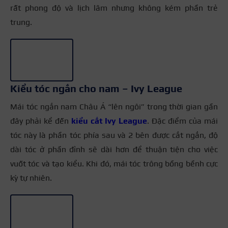
rất phong độ và lịch lãm nhưng không kém phần trẻ
trung.
+3
Kiểu tóc ngắn cho nam – Ivy League
Mái tóc ngắn nam Châu Á “lên ngôi” trong thời gian gần
đây phải kể đến
kiểu cắt Ivy League
. Đặc điểm của mái
tóc này là phần tóc phía sau và 2 bên được cắt ngắn, độ
dài tóc ở phần đỉnh sẽ dài hơn để thuận tiện cho việc
vuốt tóc và tạo kiểu. Khi đó, mái tóc trông bồng bềnh cực
kỳ tự nhiên.
+3