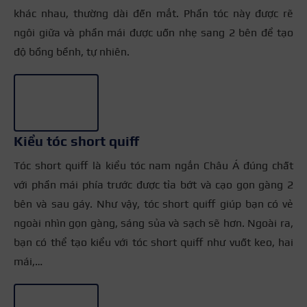
khác nhau, thường dài đến mắt. Phần tóc này được rẽ
ngôi giữa và phần mái được uốn nhẹ sang 2 bên để tạo
độ bồng bềnh, tự nhiên.
+3
Kiểu tóc short quiff
Tóc short quiff là kiểu tóc nam ngắn Châu Á đúng chất
với phần mái phía trước được tỉa bớt và cạo gọn gàng 2
bên và sau gáy. Như vậy, tóc short quiff giúp bạn có vẻ
ngoài nhìn gọn gàng, sáng sủa và sạch sẽ hơn. Ngoài ra,
bạn có thể tạo kiểu với tóc short quiff như vuốt keo, hai
mái,…
+2