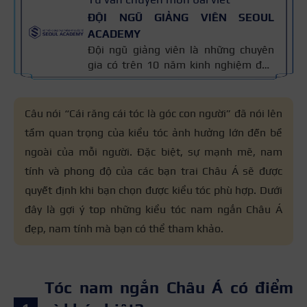
ĐỘI NGŨ GIẢNG VIÊN SEOUL
ACADEMY
Đội ngũ giảng viên là những chuyên
gia có trên 10 năm kinh nghiệm đào
tạo nghề và kiến thức thẩm mỹ
chuyên môn sâu về spa, phun xăm,
nối mi, trang điểm, tóc. Nội dung bài
Câu nói “Cái răng cái tóc là góc con người” đã nói lên
viết được xây dựng dựa trên giáo trình
tầm quan trọng của kiểu tóc ảnh hưởng lớn đến bề
đào tạo và kinh nghiệm giảng dạy
ngoài của mỗi người. Đặc biệt, sự mạnh mẽ, nam
thực tế, đồng thời được cập nhật
thường xuyên để đảm bảo tính chính
tính và phong độ của các bạn trai Châu Á sẽ được
xác.
quyết định khi bạn chọn được kiểu tóc phù hợp. Dưới
đây là gợi ý top những kiểu tóc nam ngắn Châu Á
đẹp, nam tính mà bạn có thể tham khảo.
Tóc nam ngắn Châu Á có điểm