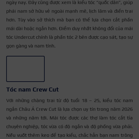
ngày nay. Đây cũng được xem là kiểu tóc “quốc dân”, giúp
phái nam sở hữu vẻ ngoài mạnh mẽ, lịch lãm và điển trai
hơn. Tùy vào sở thích mà bạn có thể lựa chọn cắt phần
mái dài hoặc ngắn hơn. Điểm duy nhất không đổi của mái
tóc Undercut chính là phần tóc 2 bên được cạo sát, tạo sự
gọn gàng và nam tính.
+3
Tóc nam Crew Cut
Với những chàng trai từ độ tuổi 18 – 25, kiểu tóc nam
ngắn Châu Á Crew Cut là lựa chọn uy tín trong năm 2026
và những năm tới. Mái tóc được các thợ làm tóc cắt tỉa
chuyên nghiệp, tóc vừa có độ ngắn và độ phồng vừa phải.
Nếu vuốt thêm keo để tạo kiểu, chắc hẳn bạn nam trông