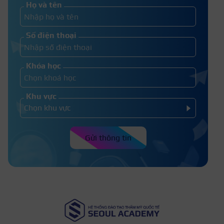
Họ và tên
Top 15+ những kiểu tóc Side part
Số điện thoại
7/3 đẹp trai, cá tính
Khóa học
Khu vực
Gửi thông tin