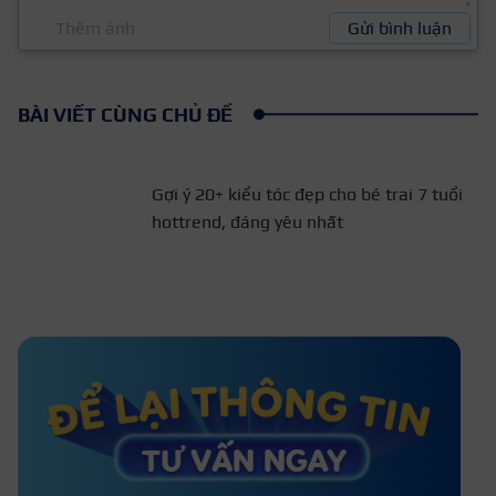
Thêm ảnh
Gửi bình luận
BÀI VIẾT CÙNG CHỦ ĐỀ
Gợi ý 20+ kiểu tóc đẹp cho bé trai 7 tuổi
hottrend, đáng yêu nhất
50+ Kiểu tóc cho nam mặt tròn
đẹp xu hướng năm 2026
Top 33+ kiểu tóc layer học sinh
nam cực “cool ngầu”