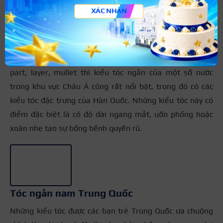
XÁC NHẬN
Kiểu tóc nam ngắn Hàn Quốc
Bên cạnh các kiểu tóc nam ngắn Châu Á hot hit như side
part, layer, mullet thì kiểu tóc ngắn của một số nước
trong khu vực Châu Á cũng rất nổi bật, trong đó có các
kiểu tóc đặc trưng của Hàn Quốc. Những kiểu tóc này có
điểm đặc biệt là có độ dài ngang mắt, uốn phồng hoặc
xoăn nhẹ tạo sự bồng bềnh quyến rũ.
+2
Tóc ngắn nam Trung Quốc
Những kiểu tóc được các bạn trẻ Trung Quốc ưa chuộng