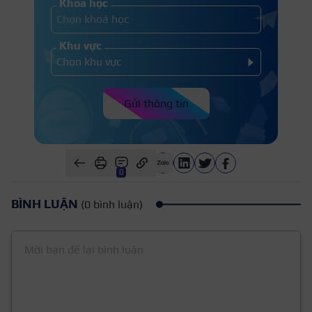
Khóa học
Khu vực
Gửi thông tin
0
BÌNH LUẬN
(0 bình luận)