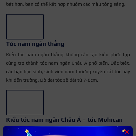
bật hơn, bạn có thể kết hợp nhuộm các màu tông sáng.
+3
Tóc nam ngắn thẳng
Kiểu tóc nam ngắn thẳng không cần tạo kiểu phức tạp
cũng trở thành tóc nam ngắn Châu Á phổ biến. Đặc biệt,
các bạn học sinh, sinh viên nam thường xuyên cắt tóc này
khi đến trường. Độ dài tóc sẽ dài từ 7-8cm.
+3
Kiểu tóc nam ngắn Châu Á – tóc Mohican
×
Nếu như bạn là người thích kiểu tóc ngắn, gọn gàng,