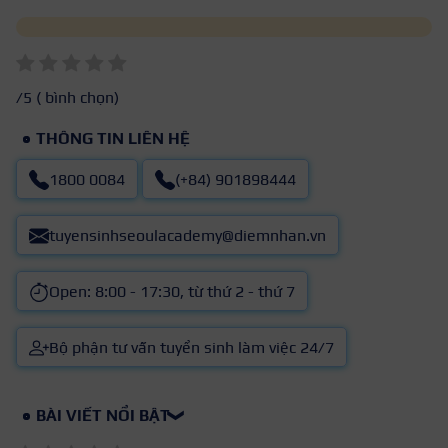
/5 (
bình chọn)
THÔNG TIN LIÊN HỆ
1800 0084
(+84) 901898444
tuyensinhseoulacademy@diemnhan.vn
Open: 8:00 - 17:30, từ thứ 2 - thứ 7
Bộ phận tư vấn tuyển sinh làm việc 24/7
BÀI VIẾT NỔI BẬT
❯