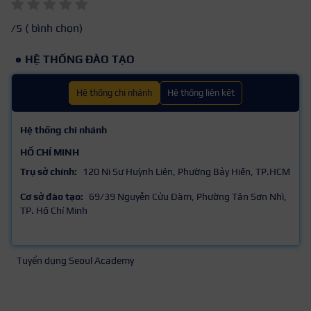
/5 (
bình chọn)
HỆ THỐNG ĐÀO TẠO
Hệ thống chi nhánh
Hệ thống liên kết
Hệ thống chi nhánh
HỒ CHÍ MINH
Trụ sở chính:
120 Ni Sư Huỳnh Liên, Phường Bảy Hiền, TP.HCM
Cơ sở đào tạo:
69/39 Nguyễn Cửu Đàm, Phường Tân Sơn Nhì,
TP. Hồ Chí Minh
Tuyển dụng Seoul Academy