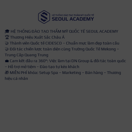
🎓 HỆ THỐNG ĐÀO TẠO THẨM MỸ QUỐC TẾ SEOUL ACADEMY
🏆 Thương Hiệu Xuất Sắc Châu Á
🤝 Thành viên Quốc tế CIDESCO – Chuẩn mực làm đẹp toàn cầu
🤝 Đối tác chiến lược toàn diện cùng Trường Quốc Tế Mekong –
Trung Cấp Quang Trung
💼 Cam kết đầu ra 360°: Việc làm tại DN Group & đối tác toàn quốc
– Hỗ trợ mở tiệm – Đào tạo tự kéo khách
🎁 MIỄN PHÍ khóa: Setup Spa – Marketing – Bán hàng – Thương
hiệu cá nhân