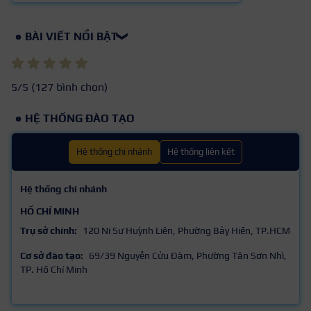
BÀI VIẾT NỔI BẬT
❯
5
/5 (
127
bình chọn)
HỆ THỐNG ĐÀO TẠO
Hệ thống chi nhánh
Hệ thống liên kết
Hệ thống chi nhánh
HỒ CHÍ MINH
Trụ sở chính:
120 Ni Sư Huỳnh Liên, Phường Bảy Hiền, TP.HCM
Cơ sở đào tạo:
69/39 Nguyễn Cửu Đàm, Phường Tân Sơn Nhì,
TP. Hồ Chí Minh