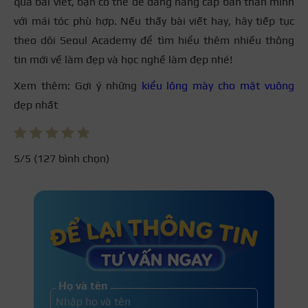
qua bài viết, bạn có thể dễ dàng nâng cấp bản thân mình
với mái tóc phù hợp. Nếu thấy bài viết hay, hãy tiếp tục
theo dõi Seoul Academy để tìm hiểu thêm nhiều thông
tin mới về làm đẹp và học nghề làm đẹp nhé!
Xem thêm: Gợi ý những
kiểu lông mày cho mặt vuông
đẹp nhất
5
/5 (
127
bình chọn)
Họ và tên