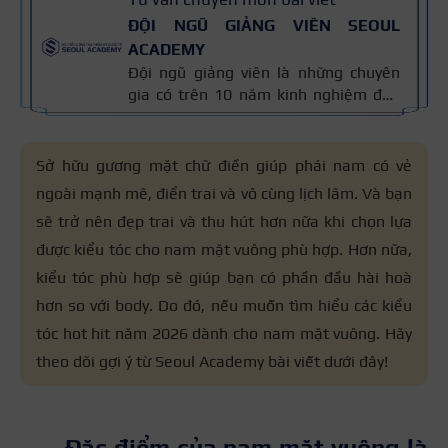
ĐỘI NGŨ GIẢNG VIÊN SEOUL
ACADEMY
Đội ngũ giảng viên là những chuyên
gia có trên 10 năm kinh nghiệm đào
tạo nghề và kiến thức thẩm mỹ
chuyên môn sâu về spa, phun xăm,
nối mi, trang điểm, tóc. Nội dung bài
Sở hữu gương mặt chữ điền giúp phái nam có vẻ
viết được xây dựng dựa trên giáo trình
ngoài mạnh mẽ, điển trai và vô cùng lịch lãm. Và bạn
đào tạo và kinh nghiệm giảng dạy
sẽ trở nên đẹp trai và thu hút hơn nữa khi chọn lựa
thực tế, đồng thời được cập nhật
thường xuyên để đảm bảo tính chính
được kiểu tóc cho nam mặt vuông phù hợp. Hơn nữa,
xác.
kiểu tóc phù hợp sẽ giúp bạn có phần đầu hài hoà
hơn so với body. Do đó, nếu muốn tìm hiểu các kiểu
tóc hot hit năm 2026 dành cho nam mặt vuông. Hãy
theo dõi gợi ý từ Seoul Academy bài viết dưới đây!
Đặc điểm của nam mặt vuông là