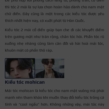
Để phù hợp với phong cách lãng tử, phong trần, cổ điển
thì tóc 2 mái là sự lựa chọn hoàn hảo dành cho nam mặt
chữ điền. Đây cũng là một trong các kiểu tóc được yêu
thích nhất hiện nay, có xuất phát từ Hàn Quốc.
Kiểu tóc 2 mái cổ điển giúp bạn che đi các khuyết điểm
trên gương mặt như trán rộng, chân tóc hói. Phần tóc rũ
xuống nhẹ nhàng cũng làm cân đối và hài hoà mái tóc,
khuôn mặt có phần thô ráp.
+4
Kiểu tóc mohican
Mái tóc mohican là kiểu tóc cho nam mặt vuông mà phái
mạnh nên tham khảo khi muốn thay đổi kiểu tóc trông cá
tính và “cool ngầu” hơn. Không những vậy, mái tóc này