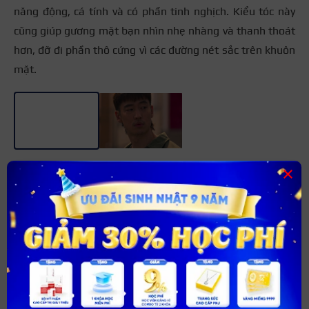
năng động, cá tính và có phần tinh nghịch. Kiểu tóc này
cũng giúp gương mặt bạn nhìn nhẹ nhàng và thanh thoát
hơn, đỡ đi phần thô cứng vì các đường nét sắc trên khuôn
mặt.
+3
×
Xem thêm:
Kiểu tóc cho trán cao nam
giúp
mặt hài hoà, che khuyết điểm
Kiểu tóc mái dài hàn quốc
Nếu bạn là fan của các bộ phim Hàn Quốc hay có idol là