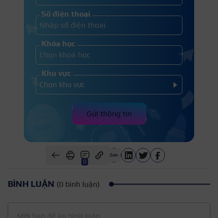
Số điện thoại
Khóa học
Khu vực
Gửi thông tin
0
BÌNH LUẬN
(0 bình luận)