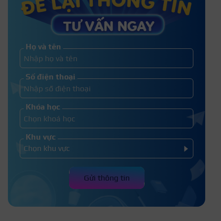
Top kiểu tóc 5/5 nam cực kỳ trẻ trung,
hợp với mọi gương mặt
Họ và tên
Top 15+ kiểu tóc nam ngắn đẹp phù
Số điện thoại
hợp mọi gương mặt
Khóa học
Khu vực
Gửi thông tin