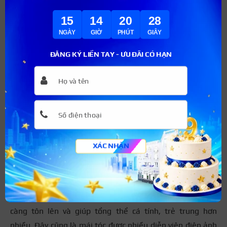
thần tượng Kpop, bạn nam có khuôn mặt vuông không
15
14
20
27
thể bỏ qua kiểu tóc mái dài Hàn Quốc. Mái tóc toát lên vẻ
NGÀY
GIỜ
PHÚT
GIÂY
ngoài lãng tử, phần tóc khá dài có chút xoăn nhẹ rũ
ĐĂNG KÝ LIỀN TAY - ƯU ĐÃI CÓ HẠN
xuống khuôn mặt che đi các khuyết điểm một cách tinh
tế.
+3
Kiểu tóc 1 phân
XÁC NHẬN
Một trong những kiểu tóc cho nam mặt vuông giúp bạn
có vẻ ngoài gai góc, mạnh mẽ và nam tính hơn chính là
kiểu tóc 1 phân. Trong trường hợp các đường nét trên
gương mặt của bạn đã rất hài hoà, kiểu tóc 1 phân sẽ
càng tôn lên và giúp tổng thể cá tính, trẻ trung hơn
nhiều. Đây cũng là mái tóc được nhiều diễn viên điện ảnh