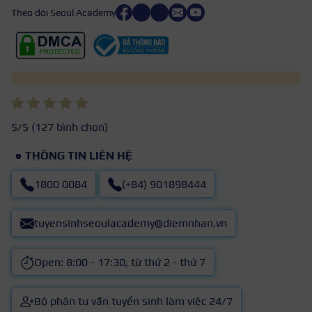
Theo dõi Seoul Academy
5
/5 (
127
bình chọn)
THÔNG TIN LIÊN HỆ
1800 0084
(+84) 901898444
tuyensinhseoulacademy@diemnhan.vn
Open: 8:00 - 17:30, từ thứ 2 - thứ 7
Bộ phận tư vấn tuyển sinh làm việc 24/7