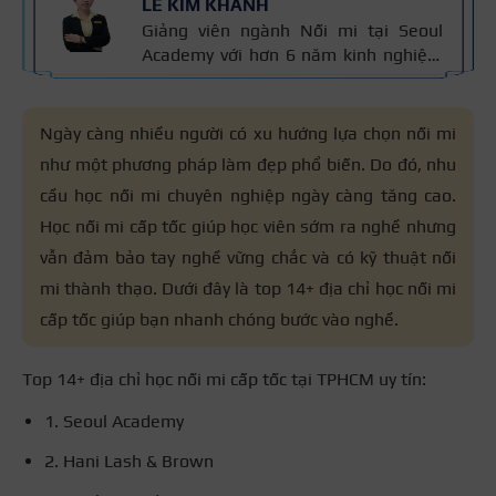
LÊ KIM KHÁNH
Giảng viên ngành Nối mi tại Seoul
Academy với hơn 6 năm kinh nghiệm
trong lĩnh vực Nail & Mi. Cô là Giám
khảo cuộc thi The Lash Master 2024,
đạt Giải Nhì Bàn Tay Vàng toàn quốc
Ngày càng nhiều người có xu hướng lựa chọn nối mi
2022 (ngành Mi). Thông tin được kiểm
như một phương pháp làm đẹp phổ biến. Do đó, nhu
chứng qua kinh nghiệm đào tạo và
cầu học nối mi chuyên nghiệp ngày càng tăng cao.
tiêu chuẩn kỹ thuật nối mi an toàn mà
cô trực tiếp giảng dạy, đảm bảo đúng
Học nối mi cấp tốc giúp học viên sớm ra nghề nhưng
chuyên môn và thực tế nghề.
vẫn đảm bảo tay nghề vững chắc và có kỹ thuật nối
mi thành thạo. Dưới đây là top 14+ địa chỉ học nối mi
cấp tốc giúp bạn nhanh chóng bước vào nghề.
Top 14+ địa chỉ học nối mi cấp tốc tại TPHCM uy tín:
1. Seoul Academy
2. Hani Lash & Brown