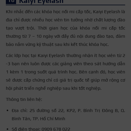
Kaiyi Eyelash
Khi nhắc đến các khóa học nối mi cấp tốc, Kaiyi Eyelash là
địa chỉ được nhiều học viên tin tưởng nhờ chất lượng đào
tạo vượt trội. Thời gian học của khóa nối mi cấp tốc
thường từ 7 – 10 ngày với đầy đủ nội dung đào tạo, đảm
bảo nắm vững kỹ thuật sau khi kết thúc khóa học.
Các lớp học tại Kaiyi Eyelash thường nhận ít học viên từ 2
-3 bạn nên luôn được các giảng viên theo sát hướng dẫn
1 kèm 1 trong suốt quá trình học. Bên cạnh đó, học viên
sẽ được cấp chứng chỉ có giá trị quốc tế giúp mở rộng cơ
hội phát triển nghề nghiệp sau khi tốt nghiệp.
Thông tin liên hệ:
Địa chỉ: 25 đường số 22, KP2, P. Bình Trị Đông B, Q.
Bình Tân, TP. Hồ Chí Minh
Số điện thoại: 0909 678 022