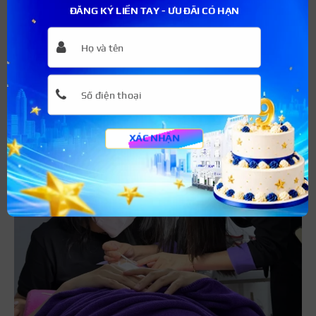
năng nối mi chuẩn quốc tế, phù hợp cho những học viên
ĐĂNG KÝ LIỀN TAY - ƯU ĐÃI CÓ HẠN
muốn đi nước ngoài lập nghiệp. Với chất lượng đào tạo uy
tín, Hoalys Academy đã đào tạo được hơn 10.000 học
viên tốt nghiệp trong suốt 15 năm hoạt động.
XÁC NHẬN