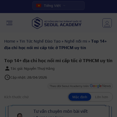
Tiếng Việt
Home
»
Tin Tức Nghề Đào Tạo
»
Nghề nối mi
»
Top 14+
địa chỉ học nối mi cấp tốc ở TPHCM uy tín
Top 14+ địa chỉ học nối mi cấp tốc ở TPHCM uy tín
Tác giả: Nguyễn Thuý Hằng
Cập nhật: 28/04/2026
Kích thước chữ
Mặc định
Lớn hơn
Tư vấn chuyên môn bài viết