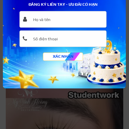
Kỹ thuật nối mi mắt ướt;
ĐĂNG KÝ LIỀN TAY - ƯU ĐÃI CÓ HẠN
Kỹ thuật nối mi Babydol;
XÁC NHẬN