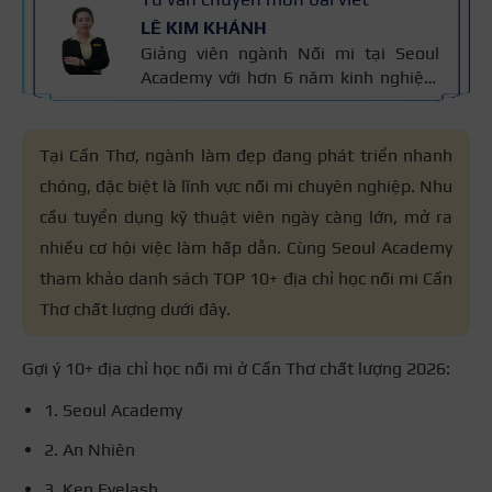
LÊ KIM KHÁNH
Giảng viên ngành Nối mi tại Seoul
Academy với hơn 6 năm kinh nghiệm
trong lĩnh vực Nail & Mi. Cô là Giám
khảo cuộc thi The Lash Master 2024,
đạt Giải Nhì Bàn Tay Vàng toàn quốc
Tại Cần Thơ, ngành làm đẹp đang phát triển nhanh
2022 (ngành Mi). Thông tin được kiểm
chóng, đặc biệt là lĩnh vực nối mi chuyên nghiệp. Nhu
chứng qua kinh nghiệm đào tạo và
cầu tuyển dụng kỹ thuật viên ngày càng lớn, mở ra
tiêu chuẩn kỹ thuật nối mi an toàn mà
cô trực tiếp giảng dạy, đảm bảo đúng
nhiều cơ hội việc làm hấp dẫn. Cùng Seoul Academy
chuyên môn và thực tế nghề.
tham khảo danh sách TOP 10+ địa chỉ học nối mi Cần
Thơ chất lượng dưới đây.
Gợi ý 10+ địa chỉ học nối mi ở Cần Thơ chất lượng 2026:
1. Seoul Academy
2. An Nhiên
3. Ken Eyelash