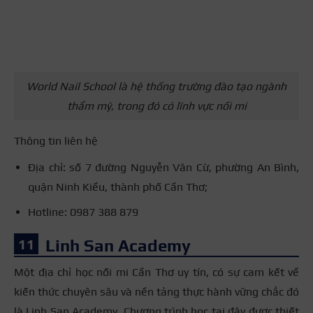
World Nail School là hệ thống trường đào tạo ngành
thẩm mỹ, trong đó có lĩnh vực nối mi
Thông tin liên hệ
Địa chỉ: số 7 đường Nguyễn Văn Cừ, phường An Bình,
quận Ninh Kiều, thành phố Cần Thơ;
Hotline: 0987 388 879
Linh San Academy
Một địa chỉ học nối mi Cần Thơ uy tín, có sự cam kết về
kiến thức chuyên sâu và nền tảng thực hành vững chắc đó
là Linh San Academy. Chương trình học tại đây được thiết