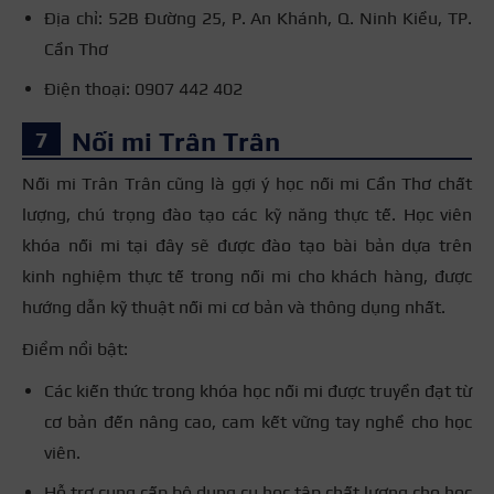
Địa chỉ: 52B Đường 25, P. An Khánh, Q. Ninh Kiều, TP.
Cần Thơ
Điện thoại: 0907 442 402
Nối mi Trân Trân
Nối mi Trân Trân cũng là gợi ý học nối mi Cần Thơ chất
lượng, chú trọng đào tạo các kỹ năng thực tế. Học viên
khóa nối mi tại đây sẽ được đào tạo bài bản dựa trên
kinh nghiệm thực tế trong nối mi cho khách hàng, được
hướng dẫn kỹ thuật nối mi cơ bản và thông dụng nhất.
Điểm nổi bật:
Các kiến thức trong khóa học nối mi được truyền đạt từ
cơ bản đến nâng cao, cam kết vững tay nghề cho học
viên.
Hỗ trợ cung cấp bộ dụng cụ học tập chất lượng cho học