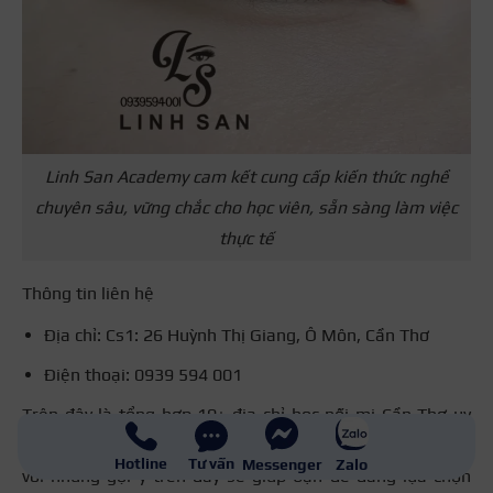
Linh San Academy cam kết cung cấp kiến thức nghề
chuyên sâu, vững chắc cho học viên, sẵn sàng làm việc
thực tế
Thông tin liên hệ
Địa chỉ: Cs1: 26 Huỳnh Thị Giang, Ô Môn, Cần Thơ
Điện thoại: 0939 594 001
Trên đây là tổng hợp 10+ địa chỉ học nối mi Cần Thơ uy
tín, chuyên nghiệp được đánh giá cao hiện nay. Hy vọng
Hotline
Tư vấn
Messenger
Zalo
với những gợi ý trên đây sẽ giúp bạn dễ dàng lựa chọn