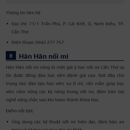
Thông tin liên hệ
Địa chỉ: 71/1 Trần Phú, P. Cái Khế, Q. Ninh Kiều, TP.
Cần Thơ
Điện thoại: 0942 277 757
Hân Hân nối mi
Hân Hân nối mi cũng là một gợi ý học nối mi Cần Thơ uy
tín được đông đảo học viên đánh giá cao. Nơi đây chú
trọng vào đào tạo học viên sự tỉ mỉ, cần mẫn giúp học
viên nắm vững các kỹ năng trong nối mi, đảm bảo tay
nghề vững chắc sau khi hoàn thành khóa học.
Điểm nổi bật:
Ứng dụng các kỹ thuật nối mi hiện đại, đảm bảo an
toàn và không gây hại cho mi thật.