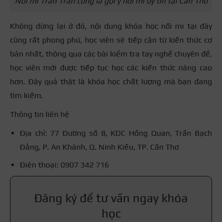
Nối mi Trân Trân cũng là gợi ý nối mi uy tín tại Cần Thơ
Không dừng lại ở đó, nội dung khóa học nối mi tại đây
cũng rất phong phú, học viên sẽ tiếp cận từ kiến thức cơ
bản nhất, thông qua các bài kiểm tra tay nghề chuyên đề,
học viên mới được tiếp tục học các kiến thức nâng cao
hơn. Đây quả thật là khóa học chất lượng mà bạn đang
tìm kiếm.
Thông tin liên hệ
Địa chỉ: 77 Đường số 8, KDC Hồng Quan, Trần Bạch
Đằng, P. An Khánh, Q. Ninh Kiều, TP. Cần Thơ
Điện thoại: 0907 342 716
Đăng ký để tư vấn ngay khóa
học