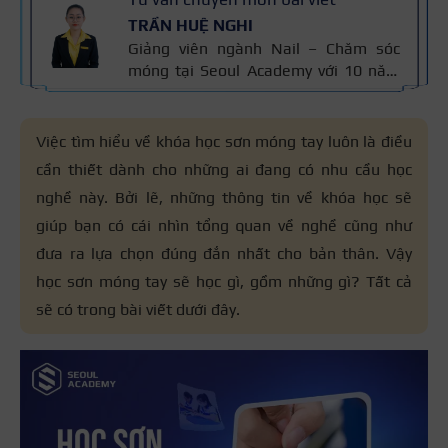
TRẦN HUỆ NGHI
Giảng viên ngành Nail – Chăm sóc
móng tại Seoul Academy với 10 năm
kinh nghiệm trong nghề. Có chuyên
môn đào tạo kỹ thuật chăm sóc
móng, sơn gel, đắp bột và vẽ móng
Việc tìm hiểu về khóa học sơn móng tay luôn là điều
nghệ thuật. Kiến thức trong bài được
cần thiết dành cho những ai đang có nhu cầu học
đối chiếu với quy trình chăm sóc móng
nghề này. Bởi lẽ, những thông tin về khóa học sẽ
chuẩn nghề và 10 năm kinh nghiệm
giảng dạy của cô, giúp người đọc nắm
giúp bạn có cái nhìn tổng quan về nghề cũng như
thông tin đáng tin cậy.
đưa ra lựa chọn đúng đắn nhất cho bản thân. Vậy
học sơn móng tay sẽ học gì, gồm những gì? Tất cả
sẽ có trong bài viết dưới đây.