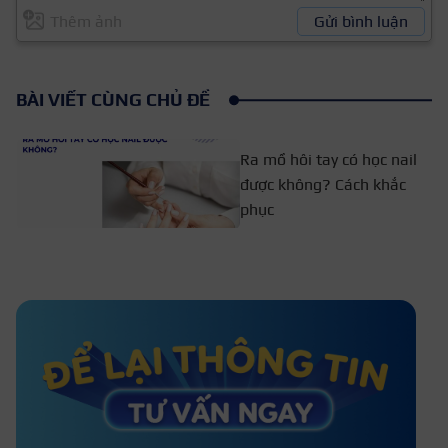
Thêm ảnh
Gửi bình luận
BÀI VIẾT CÙNG CHỦ ĐỀ
Ra mồ hôi tay có học nail
được không? Cách khắc
phục
Học làm nail mất bao lâu mới ra
nghề? Thời gian học nail
Các bước học vẽ móng cơ bản cho
người mới – Kèm video