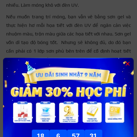
nhiều. Làm móng khô với đèn UV.
Nếu muốn trang trí móng, bạn vẫn vẽ bằng sơn gel và
thực hiện hơ mỗi họa tiết với đèn UV để ngăn cản việc
nhuộm màu, trộn màu giữa các họa tiết với nhau. Sơn gel
vốn dĩ tạo độ bóng tốt. Nhưng sẽ không đủ, do đó bạn
cần phải có 1 lớp sơn phủ bên trên để cố định hoạt tiết
cũng như tạo lớp bảo vệ cho sơn bên trong.
×
Bước 5: Sơn phủ/ sơn top
Cuối cùng, hãy sơn top phủ lên trên để cố định những lớp
sơn trước vào móng và giúp móng bóng, đẹp hơn. Đây là
bước cuối cùng trong các bước sơn móng tay bằng sơn
gel.
18
6
57
30