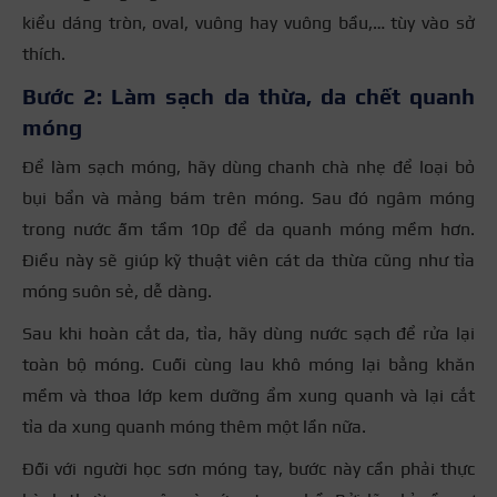
kiểu dáng tròn, oval, vuông hay vuông bầu,… tùy vào sở
thích.
Bước 2: Làm sạch da thừa, da chết quanh
móng
Để làm sạch móng, hãy dùng chanh chà nhẹ để loại bỏ
bụi bẩn và mảng bám trên móng. Sau đó ngâm móng
trong nước ấm tầm 10p để da quanh móng mềm hơn.
Điều này sẽ giúp kỹ thuật viên cát da thừa cũng như tỉa
móng suôn sẻ, dễ dàng.
Sau khi hoàn cắt da, tỉa, hãy dùng nước sạch để rửa lại
toàn bộ móng. Cuối cùng lau khô móng lại bằng khăn
mềm và thoa lớp kem dưỡng ẩm xung quanh và lại cắt
tỉa da xung quanh móng thêm một lần nữa.
Đối với người học sơn móng tay, bước này cần phải thực