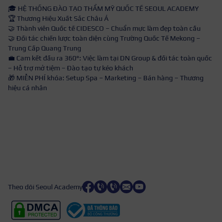
🎓 HỆ THỐNG ĐÀO TẠO THẨM MỸ QUỐC TẾ SEOUL ACADEMY
🏆 Thương Hiệu Xuất Sắc Châu Á
🤝 Thành viên Quốc tế CIDESCO – Chuẩn mực làm đẹp toàn cầu
🤝 Đối tác chiến lược toàn diện cùng Trường Quốc Tế Mekong –
Trung Cấp Quang Trung
💼 Cam kết đầu ra 360°: Việc làm tại DN Group & đối tác toàn quốc
– Hỗ trợ mở tiệm – Đào tạo tự kéo khách
🎁 MIỄN PHÍ khóa: Setup Spa – Marketing – Bán hàng – Thương
hiệu cá nhân
Theo dõi Seoul Academy