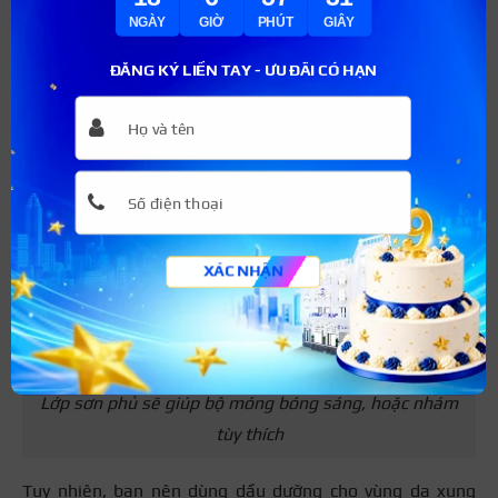
NGÀY
GIỜ
PHÚT
GIÂY
ĐĂNG KÝ LIỀN TAY - ƯU ĐÃI CÓ HẠN
XÁC NHẬN
Lớp sơn phủ sẽ giúp bộ móng bóng sáng, hoặc nhám
tùy thích
Tuy nhiên, bạn nên dùng dầu dưỡng cho vùng da xung