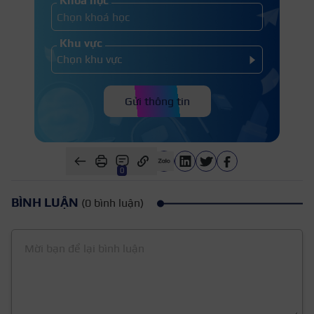
Khóa học
Khu vực
Gửi thông tin
0
BÌNH LUẬN
(0 bình luận)