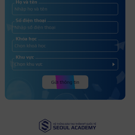
Họ và tên
Các bước học làm nail cơ bản tại
Số điện thoại
nhà đơn giản nhất 2026
Khóa học
Khu vực
Gửi thông tin