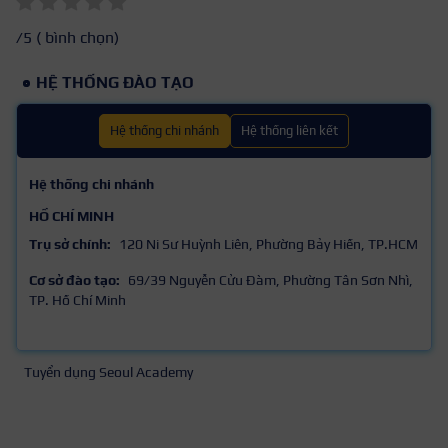
/5 (
bình chọn)
HỆ THỐNG ĐÀO TẠO
Hệ thống chi nhánh
Hệ thống liên kết
Hệ thống chi nhánh
HỒ CHÍ MINH
Trụ sở chính:
120 Ni Sư Huỳnh Liên, Phường Bảy Hiền, TP.HCM
Cơ sở đào tạo:
69/39 Nguyễn Cửu Đàm, Phường Tân Sơn Nhì,
TP. Hồ Chí Minh
Tuyển dụng Seoul Academy