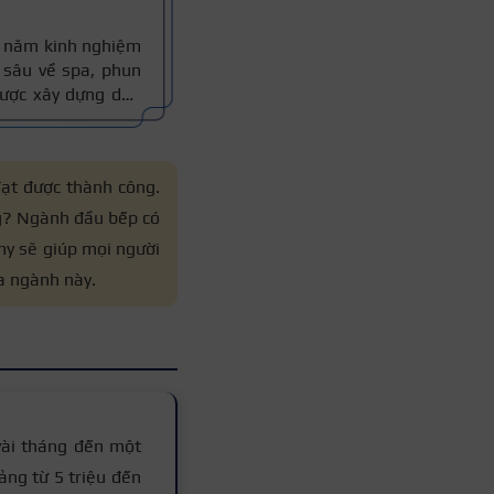
10 năm kinh nghiệm
sâu về spa, phun
 được xây dựng dựa
thực tế, đồng thời
 xác.
đạt được thành công.
ng? Ngành đầu bếp có
my sẽ giúp mọi người
a ngành này.
 vài tháng đến một
ảng từ 5 triệu đến