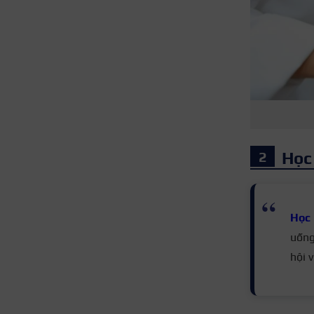
Học
Học 
uống
hội 