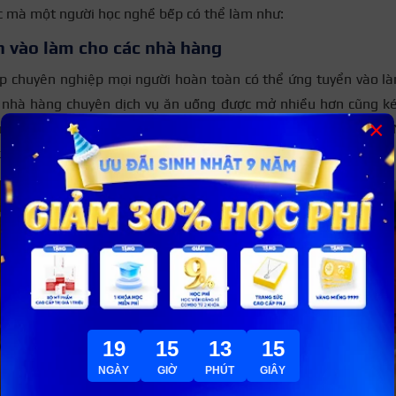
c mà một người học nghề bếp có thể làm như:
 vào làm cho các nhà hàng
p chuyên nghiệp mọi người hoàn toàn có thể ứng tuyển vào là
c nhà hàng chuyên dịch vụ ăn uống được mở nhiều hơn cũng ké
×
mọi người. Khu vực các thành phố lớn như Sài Gòn, Hà Nội, Đà 
hó để học viên có thể tìm được công việc ổn định.
19
15
13
14
NGÀY
GIỜ
PHÚT
GIÂY