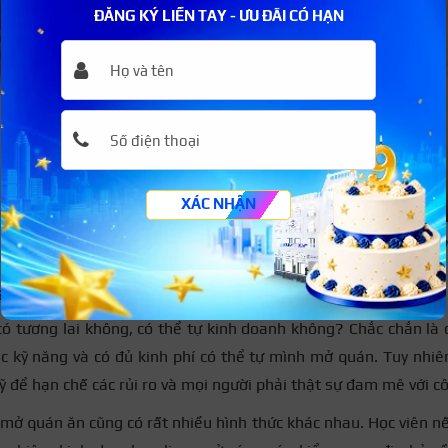
ĐĂNG KÝ LIỀN TAY - ƯU ĐÃI CÓ HẠN
XÁC NHẬN
Các nhà hàng, quán ăn đang rất cần bếp chính và bếp 
án ăn
ó tương lai không, có thể tự kinh doanh không? Chắc chắn là c
 kỹ năng và có đủ kinh phí có thể tự mình mở quán. Tuy nhiên
ỹ để hạn chế các rủi ro và mọi người phải thật sự đam mê với cô
 mở quán ăn cũng có rất nhiều hình thức khác nhau. Học viên n