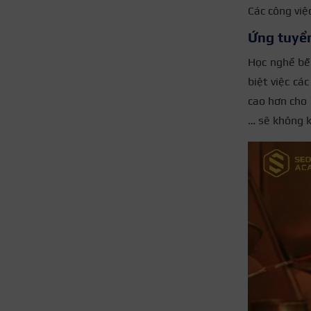
Các công việ
Ứng tuyển
Học nghề bế
biệt việc cá
cao hơn cho 
… sẽ không k