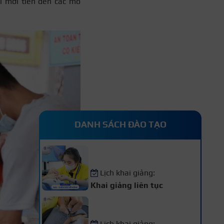
i mới tiến đến các mô
DANH SÁCH ĐÀO TẠO
Khóa Học Nail – Chăm Sóc
Vẽ Móng Chuyên Nghiệp
Lịch khai giảng:
Khai giảng liên tục
Khóa Học Nối Mi Chuyên
Nghiệp
Lịch khai giảng: