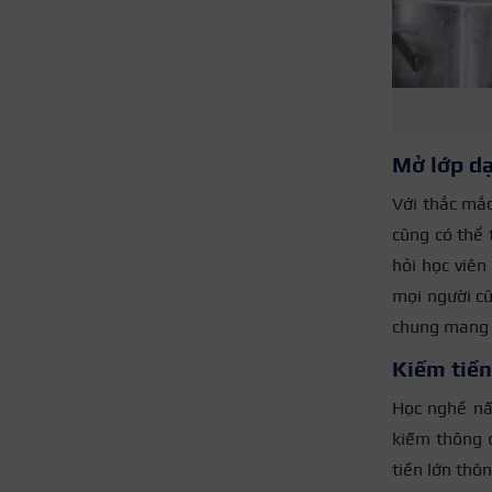
Mở lớp d
Với thắc mắ
cũng có thể 
hỏi học viên
mọi người cũ
chung mang đ
Kiếm tiền
Học nghề nấu
kiếm thông q
tiền lớn thô