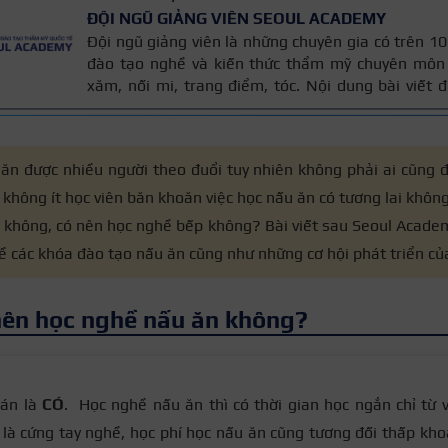
ĐỘI NGŨ GIẢNG VIÊN SEOUL ACADEMY
Đội ngũ giảng viên là những chuyên gia có trên 
đào tạo nghề và kiến thức thẩm mỹ chuyên môn 
xăm, nối mi, trang điểm, tóc. Nội dung bài viết
trên giáo trình đào tạo và kinh nghiệm giảng dạy 
được cập nhật thường xuyên để đảm bảo tính chính
ăn được nhiều người theo đuổi tuy nhiên không phải ai cũng 
o không ít học viên băn khoăn việc học nấu ăn có tương lai khô
c không, có nên học nghề bếp không? Bài viết sau Seoul Acade
ề các khóa đào tạo nấu ăn cũng như những cơ hội phát triển củ
nên học nghề nấu ăn không?
án là
CÓ
. Học nghề nấu ăn thì có thời gian học ngắn chỉ từ
là cứng tay nghề, học phí học nấu ăn cũng tương đối thấp kho