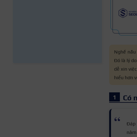
Nghề nấu 
Đó là lý d
dễ xin việ
hiểu hơn v
Có 
Đáp 
năm 