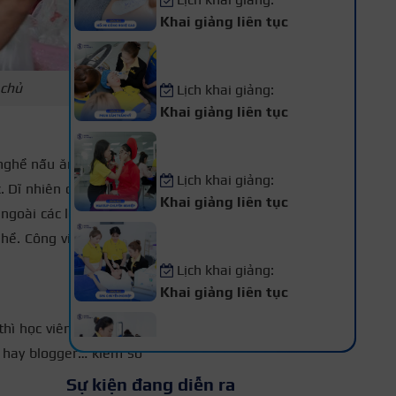
Khai giảng liên tục
Khóa Học Phun Xăm Thẩm
Mỹ
 chủ
Lịch khai giảng:
Khai giảng liên tục
Khóa Học Makeup Chuyên
Nghiệp
c nghề nấu ăn mọi người
Lịch khai giảng:
 Dĩ nhiên điều này đòi
Khai giảng liên tục
ngoài các lớp trực tiếp
Khóa Học Spa Chuyên
hề. Công việc này nhìn
Nghiệp
Lịch khai giảng:
Khai giảng liên tục
Khóa Học Chăm Sóc Da –
hì học viên có thể thử
Điều Trị Da Chuyên Sâu
r hay blogger… kiếm số
Lịch khai giảng:
Sự kiện đang diễn ra
Khai giảng liên tục