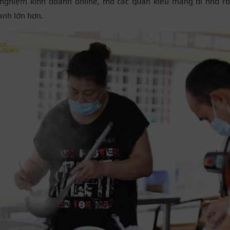
i nghiệm kinh doanh online, mở các quán kiểu mang đi nhỏ rồ
anh lớn hơn.