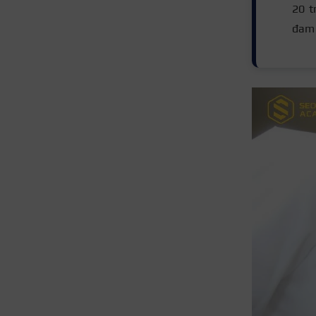
20 t
đam 