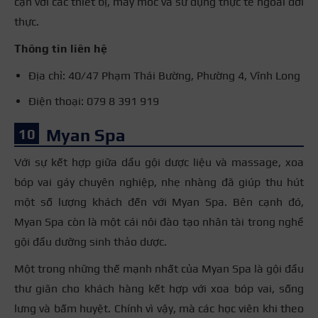
cận với các thiết bị, máy móc và sử dụng thực tế ngoài đời
thực.
Thông tin liên hệ
Địa chỉ: 40/47 Phạm Thái Bường, Phường 4, Vĩnh Long
Điện thoại: 079 8 391 919
Myan Spa
Với sự kết hợp giữa dầu gội dược liệu và massage, xoa
bóp vai gáy chuyên nghiệp, nhẹ nhàng đã giúp thu hút
một số lượng khách đến với Myan Spa. Bên cạnh đó,
Myan Spa còn là một cái nôi đào tạo nhân tài trong nghề
gội đầu dưỡng sinh thảo dược.
Một trong những thế mạnh nhất của Myan Spa là gội đầu
thư giãn cho khách hàng kết hợp với xoa bóp vai, sống
lưng và bấm huyệt. Chính vì vậy, mà các học viên khi theo