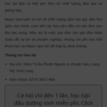
học tại đây có thể yên tâm về chất lượng đào tạo và
giảng dạy.
Myan Spa luôn tự tin về chất lượng đào tạo gội đầu thư
giãn của mình, cam kết các học viên đều có việc làm sau
khi học xong. Mặc dù là một spa đào tạo gội đầu thảo
dược rất uy tín và chuyên nghiệp, nhưng chi phí cho mỗi
khóa học tại Myan Spa thì rất hợp lý, phải chăng.
Thông tin liên hệ
Địa chỉ: 394c/19 ấp Phước Ngươn A, Phước Hậu, Long
Hồ, Vinh Long
Điện thoại: 0270 3852 488
Cơ hội chỉ đển 1 lần, học Gội
đầu dưỡng sinh miễn phí. Click