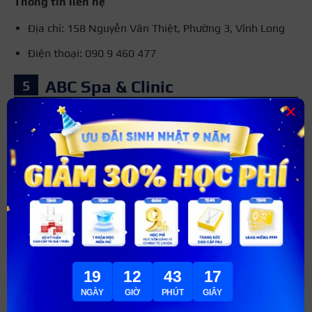
Thông tin liên hệ
Địa chỉ: 158 Nguyễn Văn Thiệt, Phường 3, Vĩnh Long
Điện thoại: 090 9 460 477
ABC Spa & Clinic
×
ABC Spa & Clinic là một trong những spa nổi tiếng tại
Vĩnh Long. Không chỉ đa dạng về các dịch vụ spa thẩm
mỹ, ABC Spa & Clinic còn đào tạo các học viên gội đầu
dưỡng sinh uy tín, chuyên nghiệp. Các học viên sẽ được
các chuyên viên đào tạo một cách nhiệt tình, tận tâm
nhất.
Ưu điểm của ABC Spa & Clinic
Không gian học gội đầu dưỡng sinh thoáng mát, rộng
19
12
43
15
rãi, hiện đại.
NGÀY
GIỜ
PHÚT
GIÂY
Cơ sở vật chất, trang thiết bị, dụng cụ để gội đầu