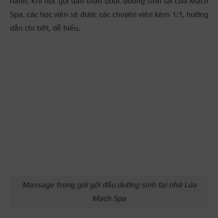
hành. Khi học gội đầu thảo dược dưỡng sinh tại Lúa Mạch
Spa, các học viên sẽ được các chuyên viên kèm 1:1, hướng
dẫn chi tiết, dễ hiểu.
Massage trong gói gội đầu dưỡng sinh tại nhà Lúa
Mạch Spa