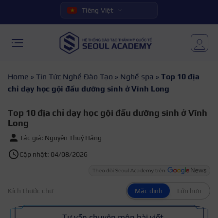
Tiếng Việt
Home
»
Tin Tức Nghề Đào Tạo
»
Nghề spa
»
Top 10 địa
chỉ dạy học gội đầu dưỡng sinh ở Vĩnh Long
Top 10 địa chỉ dạy học gội đầu dưỡng sinh ở Vĩnh
Long
Tác giả: Nguyễn Thuý Hằng
Cập nhật: 04/08/2026
Kích thước chữ
Mặc định
Lớn hơn
Tư vấn chuyên môn bài viết