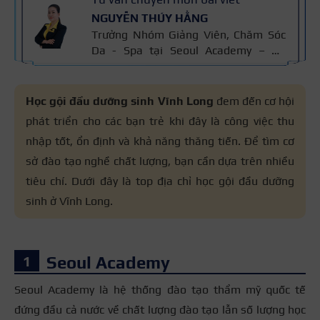
NGUYỄN THÚY HẰNG
Trưởng Nhóm Giảng Viên, Chăm Sóc
Da - Spa tại Seoul Academy – Hệ
thống Đào tạo Thẩm mỹ Quốc tế với
hơn 15 năm kinh nghiệm Ngành
Chăm Sóc Da, chứng chỉ thẩm mỹ
Học gội đầu dưỡng sinh Vĩnh Long
đem đến cơ hội
Cidesco Thụy Sỹ 2011, chứng chỉ
phát triển cho các bạn trẻ khi đây là công việc thu
chuyên sâu Body Cibtac Singapore,
nhập tốt, ổn định và khả năng thăng tiến. Để tìm cơ
ban giám khảo Hiệp hội ngành làm
đẹp Asian.
sở đào tạo nghề chất lượng, bạn cần dựa trên nhiều
tiêu chí. Dưới đây là top địa chỉ học gội đầu dưỡng
sinh ở Vĩnh Long.
Seoul Academy
Seoul Academy là hệ thống đào tạo thẩm mỹ quốc tế
đứng đầu cả nước về chất lượng đào tạo lẫn số lượng học