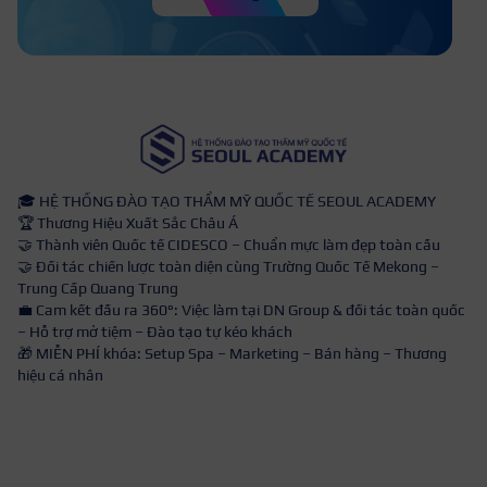
🎓 HỆ THỐNG ĐÀO TẠO THẨM MỸ QUỐC TẾ SEOUL ACADEMY
🏆 Thương Hiệu Xuất Sắc Châu Á
🤝 Thành viên Quốc tế CIDESCO – Chuẩn mực làm đẹp toàn cầu
🤝 Đối tác chiến lược toàn diện cùng Trường Quốc Tế Mekong –
Trung Cấp Quang Trung
💼 Cam kết đầu ra 360°: Việc làm tại DN Group & đối tác toàn quốc
– Hỗ trợ mở tiệm – Đào tạo tự kéo khách
🎁 MIỄN PHÍ khóa: Setup Spa – Marketing – Bán hàng – Thương
hiệu cá nhân