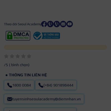
Theo dõi Seoul Academy
/5 (
bình chọn)
THÔNG TIN LIÊN HỆ
1800 0084
(+84) 901898444
tuyensinhseoulacademy@diemnhan.vn