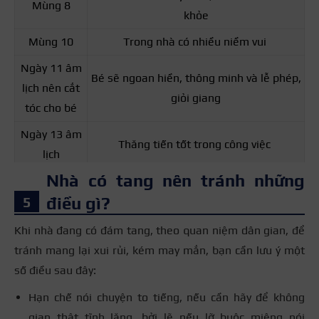
Mùng 8
khỏe
Mùng 10
Trong nhà có nhiều niềm vui
Ngày 11 âm
Bé sẽ ngoan hiền, thông minh và lễ phép,
lịch nên cắt
giỏi giang
tóc cho bé
Ngày 13 âm
Thăng tiến tốt trong công việc
lịch
Nhà có tang nên tránh những
Ngày 26 âm
Thêm tiền tài cho gia đình
lịch
điều gì?
Khi nhà đang có đám tang, theo quan niệm dân gian, để
tránh mang lại xui rủi, kém may mắn, bạn cần lưu ý một
số điều sau đây:
Hạn chế nói chuyện to tiếng, nếu cần hãy để không
gian thật tĩnh lặng, bởi lẽ nếu lỡ buộc miệng nói