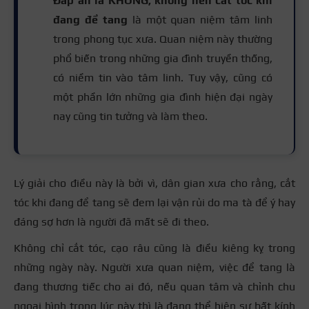
Đáp án là KHÔNG, không nên cắt tóc khi
đang để tang
là một quan niệm tâm linh
trong phong tục xưa. Quan niệm này thường
phổ biến trong những gia đình truyền thống,
có niềm tin vào tâm linh. Tuy vậy, cũng có
một phần lớn những gia đình hiện đại ngày
nay cũng tin tưởng và làm theo.
Lý giải cho điều này là bởi vì, dân gian xưa cho rằng, cắt
tóc khi đang để tang sẽ đem lại vận rủi do ma tà để ý hay
đáng sợ hơn là người đã mất sẽ đi theo.
Không chỉ cắt tóc, cạo râu cũng là điều kiêng kỵ trong
những ngày này. Người xưa quan niệm, việc để tang là
đang thương tiếc cho ai đó, nếu quan tâm và chỉnh chu
ngoại hình trong lúc này thì là đang thể hiện sự bất kính