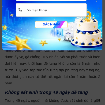
1. Kiêng lấy vợ, lấy chồng khi nhà có tang
2. Không sát sinh trong 49 ngày để tang
3. Kiêng sử dụng đồ của người đã khuất
XÁC NHẬN
4. Không trả lời tiếng gọi không rõ ràng
Kiêng lấy vợ, lấy chồng khi nhà có tang
Để thể hiện đạo hiếu làm con, người xưa phải để tang 3
năm. Sau 3 năm này, con cái của người đã khuất mới
được lấy vợ, gả chồng. Tuy nhiên, với sự phải triển và hiện
đại hiện nay, thời hạn để tang không còn là 3 năm như
trước. Tùy vào tập tục của từng địa phương hay từng họ,
mà thời gian này có thể rút ngắn lại còn 1 năm hoặc 2
năm.
Không sát sinh trong 49 ngày để tang
Trong 49 ngày, người nhà không được sát sinh dù là giết