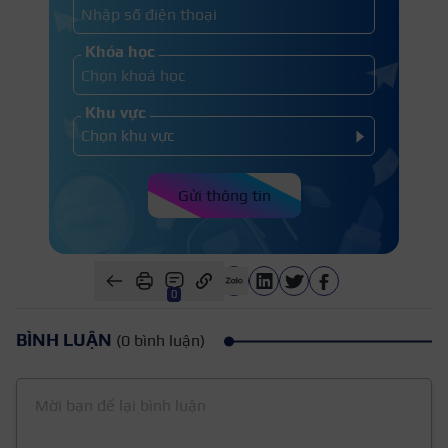
Khóa học
Khu vực
Gửi thông tin
0
BÌNH LUẬN
(0 bình luận)