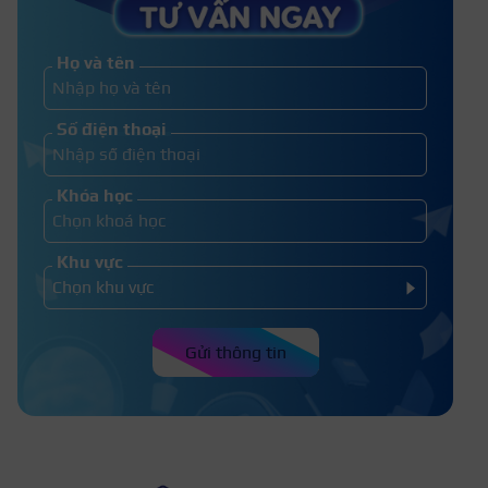
giản cho mọi cô nàng
Họ và tên
Hướng dẫn các bước học vẽ cọ
Số điện thoại
nét chuyên nghiệp
Khóa học
Khu vực
Gửi thông tin