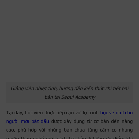
Giảng viên nhiệt tình, hướng dẫn kiến thức chi tiết bài
bản tại Seoul Academy
Tại đây, học viên được tiếp cận với lộ trình
học vẽ nail cho
người mới bắt đầu
được xây dựng từ cơ bản đến nâng
cao, phù hợp với những bạn chưa từng cầm cọ nhưng
muốn theo nghề một cách bài bản. Những ưu điểm khi