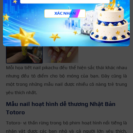
Họa tiết và cách dạy vẽ nail hoạt hình pikachu đang rất
thịnh hành và phổ biến. Không riêng gì từ các phụ kiện
XÁC NHẬN
tóc, kẹp, dây chuyền, nhẫn, mà bây giờ ngay cả nail cũng
có thể thực hiện.
+2
Mỗi họa tiết nail pikachu đều thể hiện sắc thái khác nhau
nhưng đều tô điểm cho bộ móng của bạn. Đây cũng là
một trong những mẫu nail được nhiều cô nàng trẻ trung
yêu thích nhất.
Mẫu nail hoạt hình dễ thương Nhật Bản
Totoro
Totoro- vị thần rừng trong bộ phim hoạt hình nổi tiếng là
nhân vật được các bạn nhỏ và cả người lớn yêu thích.