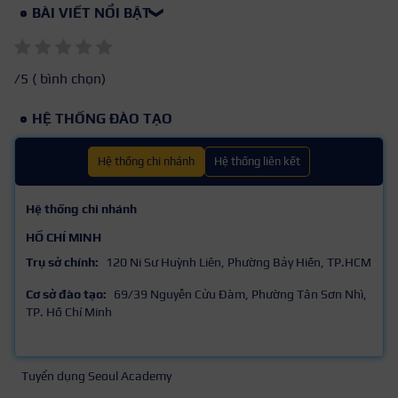
BÀI VIẾT NỔI BẬT
❯
/5 (
bình chọn)
HỆ THỐNG ĐÀO TẠO
Hệ thống chi nhánh
Hệ thống liên kết
Hệ thống chi nhánh
HỒ CHÍ MINH
Trụ sở chính:
120 Ni Sư Huỳnh Liên, Phường Bảy Hiền, TP.HCM
Cơ sở đào tạo:
69/39 Nguyễn Cửu Đàm, Phường Tân Sơn Nhì,
TP. Hồ Chí Minh
Tuyển dụng Seoul Academy