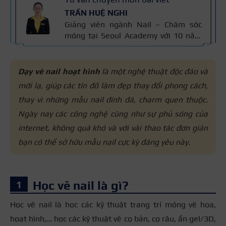
TRẦN HUỆ NGHI
Giảng viên ngành Nail – Chăm sóc
móng tại Seoul Academy với 10 năm
kinh nghiệm trong nghề. Có chuyên
môn đào tạo kỹ thuật chăm sóc
móng, sơn gel, đắp bột và vẽ móng
Dạy vẽ nail hoạt hình
là một nghệ thuật độc đáo và
nghệ thuật. Kiến thức trong bài được
mới lạ, giúp các tín đồ làm đẹp thay đổi phong cách,
đối chiếu với quy trình chăm sóc móng
thay vì những mẫu nail đính đá, charm quen thuộc.
chuẩn nghề và 10 năm kinh nghiệm
giảng dạy của cô, giúp người đọc nắm
Ngày nay các công nghệ cũng như sự phủ sóng của
thông tin đáng tin cậy.
internet, không quá khó và với vài thao tác đơn giản
bạn có thể sở hữu mẫu nail cực kỳ đáng yêu này.
Học vẽ nail là gì?
Học vẽ nail là học các kỹ thuật trang trí móng vẽ hoa,
hoạt hình,… học các kỹ thuật vẽ cọ bản, cọ râu, ẩn gel/3D,