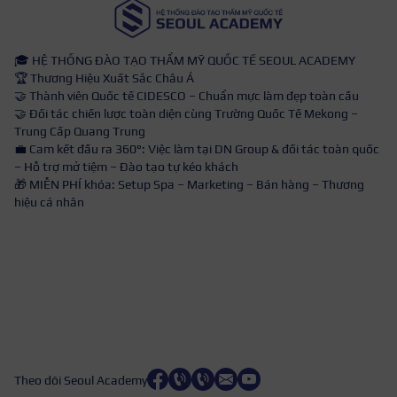
🎓 HỆ THỐNG ĐÀO TẠO THẨM MỸ QUỐC TẾ SEOUL ACADEMY
🏆 Thương Hiệu Xuất Sắc Châu Á
🤝 Thành viên Quốc tế CIDESCO – Chuẩn mực làm đẹp toàn cầu
🤝 Đối tác chiến lược toàn diện cùng Trường Quốc Tế Mekong –
Trung Cấp Quang Trung
💼 Cam kết đầu ra 360°: Việc làm tại DN Group & đối tác toàn quốc
– Hỗ trợ mở tiệm – Đào tạo tự kéo khách
🎁 MIỄN PHÍ khóa: Setup Spa – Marketing – Bán hàng – Thương
hiệu cá nhân
Theo dõi Seoul Academy