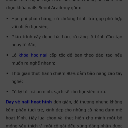
chọn khóa nails Seoul Academy gồm:
Học phí phải chăng, có chương trình trả góp phù hợp
với nhiều học viên;
Giáo trình xây dựng bài bản, rõ ràng lộ trình đào tạo
ngay từ đầu;
Có
khóa học nail
cấp tốc để bạn theo đào tạo nếu
muốn ra nghề nhanh;
Thời gian thực hành chiếm 90% đảm bảo nâng cao tay
nghề;
Có ký túc xá an ninh, sạch sẽ cho học viên ở xa.
Dạy vẽ nail hoạt hình
đơn giản, dễ thương nhưng không
kém phần tươi trẻ, xinh đẹp cho những cô nàng đam mê
hoạt hình. Hãy lựa chọn và thực hiện cho mình một bộ
móng yêu thích vì mỗi cô gái đều xứng đáng nhận được