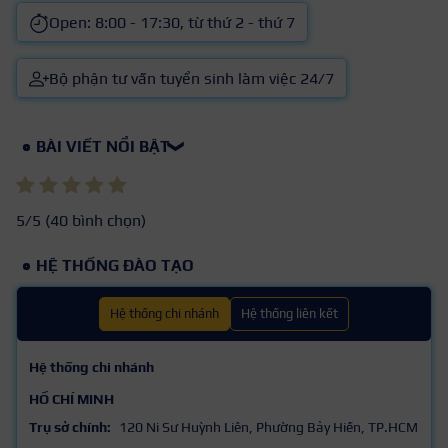
Open: 8:00 - 17:30, từ thứ 2 - thứ 7
Bộ phận tư vấn tuyển sinh làm việc 24/7
BÀI VIẾT NỔI BẬT
❯
5
/5 (
40
bình chọn)
HỆ THỐNG ĐÀO TẠO
Hệ thống chi nhánh
Hệ thống liên kết
Hệ thống chi nhánh
HỒ CHÍ MINH
Trụ sở chính:
120 Ni Sư Huỳnh Liên, Phường Bảy Hiền, TP.HCM