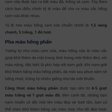
cam sữa được tạo ra bởi màu đỏ, trắng và cam. Tùy theo
cách bạn điều chỉnh tỷ lệ màu để cho ra màu sắc hồng
cam sữa khác nhau.
Tỷ lệ mix màu hồng cam sữa chuẩn chính là
1,5 vàng
chanh, 5 trắng, 1 đỏ tươ
i.
Pha màu hồng phấn
Tương tự như màu cam sữa, màu hồng sữa là màu sắc
giúp khử thâm da môi trong tình trang môi thâm đen, xỉn
màu nặng, đặc biệt là phù hợp với nam giới. Khi nam giới
khử thâm bằng màu hồng phấn, da môi sau phun xăm sẽ
hồng nhạt, trông tự nhiên giống như da môi thuần.
Công thức
màu hồng phấn
được tạo nên từ
4-5 giọt
màu trắng và 1 giọt màu đỏ
.
Bên cạnh đó, những bạn
nam muốn có đôi môi lên màu đẹp và tươi tắn, bạn có
thể chọn khử thâm bằng các màu mực như đỏ đào hoặc