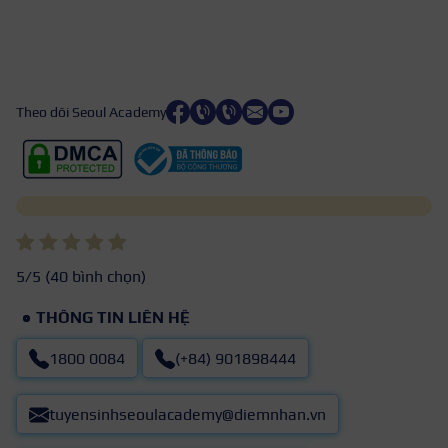
Theo dõi Seoul Academy
5
/5 (
40
bình chọn)
THÔNG TIN LIÊN HỆ
1800 0084
(+84) 901898444
tuyensinhseoulacademy@diemnhan.vn