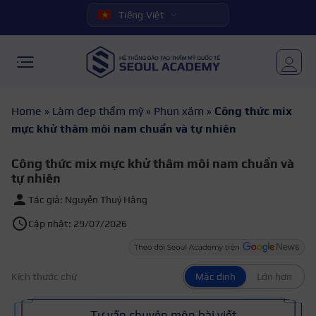
Tiếng Việt
Home
»
Làm đẹp thẩm mỹ
»
Phun xăm
»
Công thức mix
mực khử thâm môi nam chuẩn và tự nhiên
Công thức mix mực khử thâm môi nam chuẩn và
tự nhiên
Tác giả: Nguyễn Thuý Hằng
Cập nhật: 29/07/2026
Kích thước chữ
Mặc định
Lớn hơn
Tư vấn chuyên môn bài viết