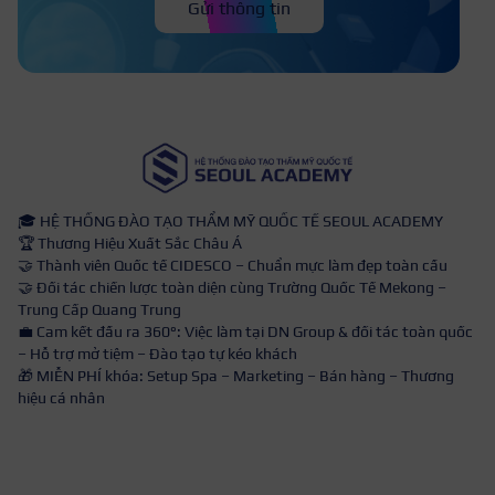
Gửi thông tin
🎓 HỆ THỐNG ĐÀO TẠO THẨM MỸ QUỐC TẾ SEOUL ACADEMY
🏆 Thương Hiệu Xuất Sắc Châu Á
🤝 Thành viên Quốc tế CIDESCO – Chuẩn mực làm đẹp toàn cầu
🤝 Đối tác chiến lược toàn diện cùng Trường Quốc Tế Mekong –
Trung Cấp Quang Trung
💼 Cam kết đầu ra 360°: Việc làm tại DN Group & đối tác toàn quốc
– Hỗ trợ mở tiệm – Đào tạo tự kéo khách
🎁 MIỄN PHÍ khóa: Setup Spa – Marketing – Bán hàng – Thương
hiệu cá nhân