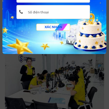
Việc có quá nhiều cơ sở đào tạo phun xăm xuất hiện
khiến nhiều người phân vân, khó lựa chọn khi muốn học ở
cơ sở uy tín, chất lượng. Nếu vậy, bạn có thể tham khảo
khóa học phun xăm thẩm mỹ
chuyên nghiệp tại Hệ thống
XÁC NHẬN
đào tạo thẩm mỹ quốc tế Seoul Academy.