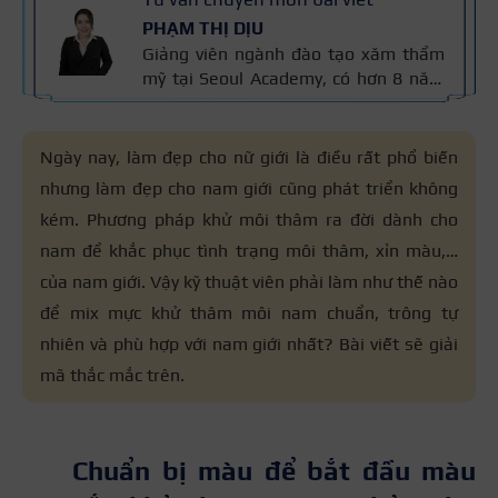
PHẠM THỊ DỊU
Giảng viên ngành đào tạo xăm thẩm
mỹ tại Seoul Academy, có hơn 8 năm
kinh nghiệm trong nghề, đạt nhiều
giải thưởng quốc tế và là Giảng viên
Xuất sắc Seoul Academy 2023. Nội
Ngày nay, làm đẹp cho nữ giới là điều rất phổ biến
dung được kiểm định dựa trên kinh
nhưng làm đẹp cho nam giới cũng phát triển không
nghiệm và tiêu chuẩn kỹ thuật phun
kém. Phương pháp khử môi thâm ra đời dành cho
xăm của cô áp dụng trong đào tạo,
đảm bảo chính xác và an toàn cho
nam để khắc phục tình trạng môi thâm, xỉn màu,…
người học.
của nam giới. Vậy kỹ thuật viên phải làm như thế nào
để mix mực khử thâm môi nam chuẩn, trông tự
nhiên và phù hợp với nam giới nhất? Bài viết sẽ giải
mã thắc mắc trên.
Chuẩn bị màu để bắt đầu màu