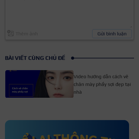
Thêm ảnh
Gửi bình luận
BÀI VIẾT CÙNG CHỦ ĐỀ
Video hướng dẫn cách vẽ
chân mày phẩy sợi đẹp tại
nhà
Bật mí cách vẽ lông mày bằng
bút chì đơn giản nhất