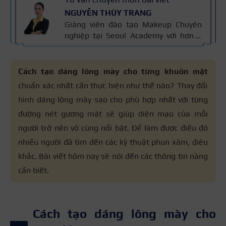
NGUYỄN THÙY TRANG
Giảng viên đào tạo Makeup Chuyên
nghiệp tại Seoul Academy với hơn 5
năm kinh nghiệm đào tạo, đã giảng
dạy hơn 400+ học viên theo nghề
trang điểm. Đào tạo makeup cá nhân,
Cách tạo dáng lông mày cho từng khuôn mặt
cô dâu, sự kiện, thời trang – chụp ảnh
chuẩn xác nhất cần thực hiện như thế nào? Thay đổi
và thiết kế layout trang điểm theo
hình dáng lông mày sao cho phù hợp nhất với từng
khuôn mặt. Bài viết được biên soạn
dựa trên giáo trình makeup và kinh
đường nét gương mặt sẽ giúp diện mạo của mỗi
nghiệm giảng dạy.
người trở nên vô cùng nổi bật. Để làm được điều đó
nhiều người đã tìm đến các kỹ thuật phun xăm, điêu
khắc. Bài viết hôm nay sẽ nói đến các thông tin nàng
cần biết.
Cách tạo dáng lông mày cho