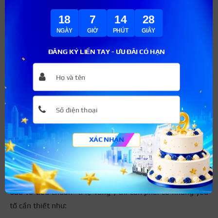
18
7
14
27
NGÀY
GIỜ
PHÚT
GIÂY
ĐĂNG KÝ LIỀN TAY - ƯU ĐÃI CÓ HẠN
Khuôn mặt kim cương nhiều góc cạnh phù hợp với chân
mày cong nhẹ
Dáng mày đạt tiêu chuẩn “tỉ lệ
vàng” là như thế nào?
XÁC NHẬN
Chân mày của một người tương tự như khung xương của
cả khuôn mặt, đảm nhiệm một vai trò quan trọng với
tổng thể kết cấu mặt. Một đôi chân mày nếu muốn đảm
bảo về tiêu chuẩn “tỉ lệ vàng”, thì cần phải có những yếu
tố cần thiết như: