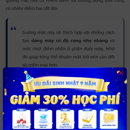
gương mặt này có nhiều điểm lợi những đồng thời cũng
có nhiều điểm hại rất lớn.
Gương mặt này sẽ thích hợp với những cách
tạo
dáng mày có độ cong nhẹ nhàng
và
một chút điểm nhấn ở phần đuôi mày. Nhờ
đó giúp tổng thể khuôn mặt trở nên cân đối
và mềm mại hơn.
×