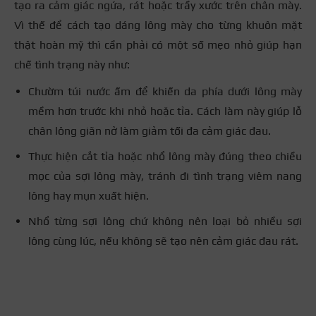
tạo ra cảm giác ngứa, rát hoặc trầy xước trên chân mày.
Vì thế để cách tạo dáng lông mày cho từng khuôn mặt
thật hoàn mỹ thì cần phải có một số mẹo nhỏ giúp hạn
chế tình trạng này như:
Chườm túi nước ấm để khiến da phía dưới lông mày
mềm hơn trước khi nhỏ hoặc tỉa. Cách làm này giúp lỗ
chân lông giãn nở làm giảm tối đa cảm giác đau.
Thực hiện cắt tỉa hoặc nhổ lông mày đúng theo chiều
mọc của sợi lông mày, tránh đi tình trạng viêm nang
lông hay mụn xuất hiện.
Nhổ từng sợi lông chứ không nên loại bỏ nhiều sợi
lông cùng lúc, nếu không sẽ tạo nên cảm giác đau rát.