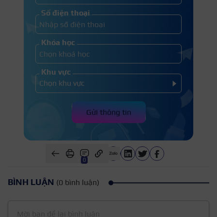
Số điện thoại
Khóa học
Khu vực
Gửi thông tin
0
BÌNH LUẬN
(0 bình luận)