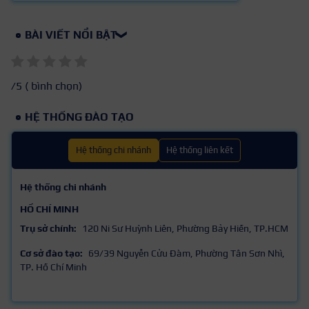
BÀI VIẾT NỔI BẬT
❯
/5 (
bình chọn)
HỆ THỐNG ĐÀO TẠO
Hệ thống chi nhánh
Hệ thống liên kết
Hệ thống chi nhánh
HỒ CHÍ MINH
Trụ sở chính:
120 Ni Sư Huỳnh Liên, Phường Bảy Hiền, TP.HCM
Cơ sở đào tạo:
69/39 Nguyễn Cửu Đàm, Phường Tân Sơn Nhì,
TP. Hồ Chí Minh