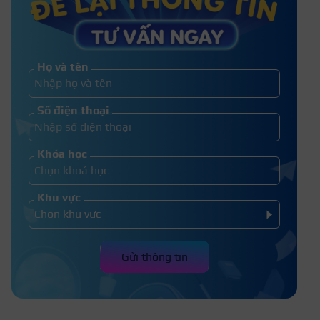
“Bật mí” cách vẽ chân mày ngang
phù hợp với từng khuôn mặt
Họ và tên
Dạy cách vẽ chân mày cho người mới
Số điện thoại
học cực kỳ đơn giản
Khóa học
Khu vực
Gửi thông tin