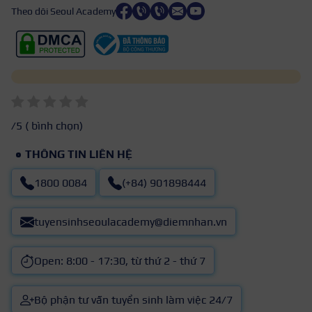
Theo dõi Seoul Academy
/5 (
bình chọn)
THÔNG TIN LIÊN HỆ
1800 0084
(+84) 901898444
tuyensinhseoulacademy@diemnhan.vn
Open: 8:00 - 17:30, từ thứ 2 - thứ 7
Bộ phận tư vấn tuyển sinh làm việc 24/7