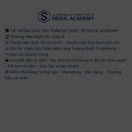
🎓 HỆ THỐNG ĐÀO TẠO THẨM MỸ QUỐC TẾ SEOUL ACADEMY
🏆 Thương Hiệu Xuất Sắc Châu Á
🤝 Thành viên Quốc tế CIDESCO – Chuẩn mực làm đẹp toàn cầu
🤝 Đối tác chiến lược toàn diện cùng Trường Quốc Tế Mekong –
Trung Cấp Quang Trung
💼 Cam kết đầu ra 360°: Việc làm tại DN Group & đối tác toàn quốc
– Hỗ trợ mở tiệm – Đào tạo tự kéo khách
🎁 MIỄN PHÍ khóa: Setup Spa – Marketing – Bán hàng – Thương
hiệu cá nhân