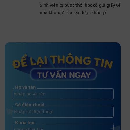
Sinh viên bị buộc thôi học có
gửi giấy về nhà không? Học lại
được không?
Danh sách các trường đại học xét
ngành dược khối B – 2026
Muốn trở thành ca sĩ phải học
trường nào, thi khối nào?
Họ và tên
Bằng Đại học trường tư giá trị không?
Số điện thoại
Các quy định liên quan nên biết
Khóa học