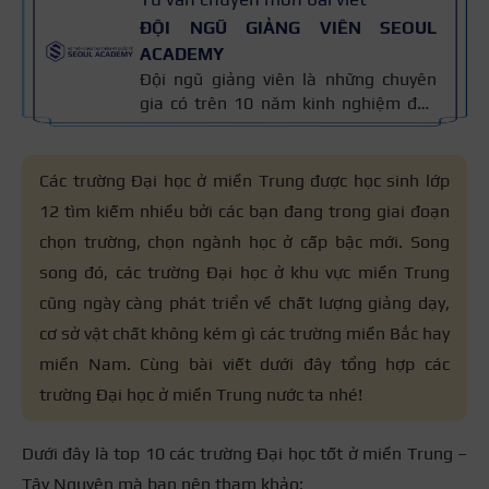
ĐỘI NGŨ GIẢNG VIÊN SEOUL
ACADEMY
Đội ngũ giảng viên là những chuyên
gia có trên 10 năm kinh nghiệm đào
tạo nghề và kiến thức thẩm mỹ
chuyên môn sâu về spa, phun xăm,
nối mi, trang điểm, tóc. Nội dung bài
Các trường Đại học ở miền Trung được học sinh lớp
viết được xây dựng dựa trên giáo trình
12 tìm kiếm nhiều bởi các bạn đang trong giai đoạn
đào tạo và kinh nghiệm giảng dạy
chọn trường, chọn ngành học ở cấp bậc mới. Song
thực tế, đồng thời được cập nhật
thường xuyên để đảm bảo tính chính
song đó, các trường Đại học ở khu vực miền Trung
xác.
cũng ngày càng phát triển về chất lượng giảng dạy,
cơ sở vật chất không kém gì các trường miền Bắc hay
miền Nam. Cùng bài viết dưới đây tổng hợp các
trường Đại học ở miền Trung nước ta nhé!
Dưới đây là top 10 các trường Đại học tốt ở miền Trung –
Tây Nguyên mà bạn nên tham khảo: