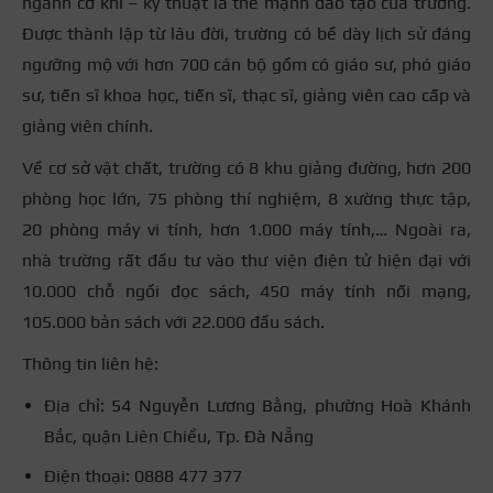
ngành cơ khí – kỹ thuật là thế mạnh đào tạo của trường.
Được thành lập từ lâu đời, trường có bề dày lịch sử đáng
ngưỡng mộ với hơn 700 cán bộ gồm có giáo sư, phó giáo
sư, tiến sĩ khoa học, tiến sĩ, thạc sĩ, giảng viên cao cấp và
giảng viên chính.
Về cơ sở vật chất, trường có 8 khu giảng đường, hơn 200
phòng học lớn, 75 phòng thí nghiệm, 8 xường thực tập,
20 phòng máy vi tính, hơn 1.000 máy tính,… Ngoài ra,
nhà trường rất đầu tư vào thư viện điện tử hiện đại với
10.000 chỗ ngồi đọc sách, 450 máy tính nối mạng,
105.000 bản sách với 22.000 đầu sách.
Thông tin liên hệ:
Địa chỉ: 54 Nguyễn Lương Bằng, phường Hoà Khánh
Bắc, quận Liên Chiểu, Tp. Đà Nẵng
Điện thoại: 0888 477 377