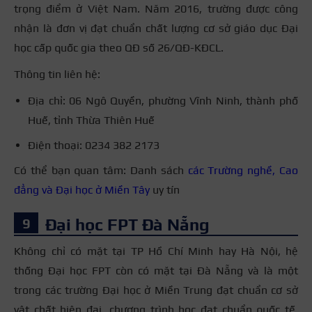
trọng điểm ở Việt Nam. Năm 2016, trường được công
nhận là đơn vị đạt chuẩn chất lượng cơ sở giáo dục Đại
học cấp quốc gia theo QĐ số 26/QĐ-KĐCL.
Thông tin liên hệ:
Địa chỉ: 06 Ngô Quyền, phường Vĩnh Ninh, thành phố
Huế, tỉnh Thừa Thiên Huế
Điện thoại: 0234 382 2173
Có thể bạn quan tâm: Danh sách
các Trường nghề, Cao
đẳng và Đại học ở Miền Tây
uy tín
Đại học FPT Đà Nẵng
Không chỉ có mặt tại TP Hồ Chí Minh hay Hà Nội, hệ
thống Đại học FPT còn có mặt tại Đà Nẵng và là một
trong các trường Đại học ở Miền Trung đạt chuẩn cơ sở
vật chất hiện đại, chương trình học đạt chuẩn quốc tế.