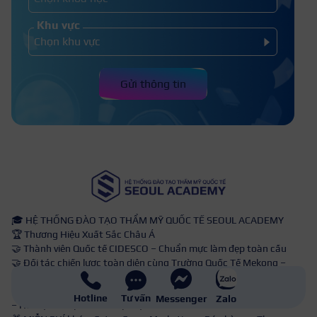
Khu vực
Gửi thông tin
🎓 HỆ THỐNG ĐÀO TẠO THẨM MỸ QUỐC TẾ SEOUL ACADEMY
🏆 Thương Hiệu Xuất Sắc Châu Á
🤝 Thành viên Quốc tế CIDESCO – Chuẩn mực làm đẹp toàn cầu
🤝 Đối tác chiến lược toàn diện cùng Trường Quốc Tế Mekong –
Trung Cấp Quang Trung
💼 Cam kết đầu ra 360°: Việc làm tại DN Group & đối tác toàn quốc
Hotline
Tư vấn
Messenger
Zalo
– Hỗ trợ mở tiệm – Đào tạo tự kéo khách