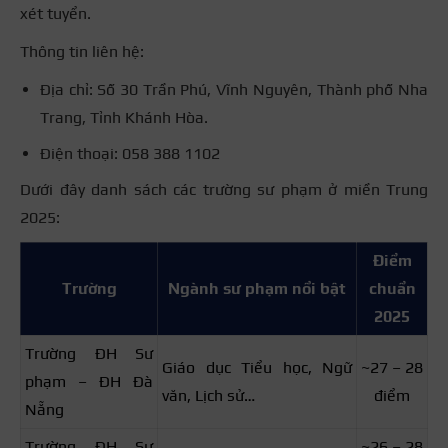
xét tuyển.
Thông tin liên hệ:
Địa chỉ: Số 30 Trần Phú, Vĩnh Nguyên, Thành phố Nha
Trang, Tỉnh Khánh Hòa.
Điện thoại: 058 388 1102
Dưới đây danh sách các trường sư phạm ở miền Trung
2025:
Điểm
Trường
Ngành sư phạm nổi bật
chuẩn
2025
Trường ĐH Sư
Giáo dục Tiểu học, Ngữ
~27 – 28
phạm – ĐH Đà
văn, Lịch sử…
điểm
Nẵng
Trường ĐH Sư
~26 – 28