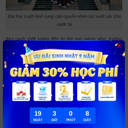
Đại học Luật Huế cung cấp nguồn nhân lực xuất sắc cho
nước ta
Bên cạnh chất lượng đến từ đội ngũ giảng viên, trường
×
luôn đầu tư nâng cấp cơ sở vật chất để phục vụ tốt việc
nghiên cứu và học tập. Nếu muốn học tại Đại học Luật
Huế, bạn có thể cân nhắc các phương thức tuyển sinh như
tuyển thẳng, xét học bạ, xét dựa theo kết quả bài thi
THPT quốc gia, xét thẳng theo tiêu chí riêng của trường.
Thông tin liên hệ:
Địa chỉ: Đường Võ Văn Kiệt, An Tây, Thành phố Huế
Điện thoại: 0234 394 6997
19
3
0
7
NGÀY
GIỜ
PHÚT
GIÂY
Trường Đại học Sư phạm Huế