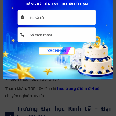
ĐĂNG KÝ LIỀN TAY - ƯU ĐÃI CÓ HẠN
Trường Đại học Sư phạm Huế là một trong các trường Đại
học ở Miền Trung đứng đầu về đào tạo trong các ngành
sư phạm, giáo dục. Được thành lập từ năm 1957 với chỉ 5
phân khoa, cho đến nay trường đã sở hữu 28 ngành đào
tạo, nổi bật như Sư phạm Toán, Su phạm Ngữ văn, Sư
phạm Vật lý, Giáo dục Mầm non, Giáo dục Tiểu học,…
XÁC NHẬN
Thông tin liên hệ:
Địa chỉ: Số 32, 34, 36 Lê Lợi, Phường Phú Hội, Thành
phố Huế
Điện thoại: 0234 3619 777
Tham khảo: TOP 10+ địa chỉ
học trang điểm ở Huế
chuyên nghiệp, uy tín
Trường Đại học Kinh tế – Đại