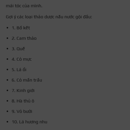
mái tóc của mình.
Gợi ý các loại thảo dược nấu nước gội đầu:
1. Bồ kết
2. Cam thảo
3. Quế
4. Cỏ mực
5. Lá ổi
6. Cỏ mần trầu
7. Kinh giới
8. Hà thủ ô
9. Vỏ bưởi
10. Lá hương nhu