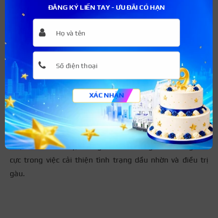
ĐĂNG KÝ LIỀN TAY - ƯU ĐÃI CÓ HẠN
Vỏ bưởi là một trong những nguyên liệu dễ dàng tìm
kiếm
Lá hương nhu
Theo nghiên cứu, lá hương nhu là loại thảo dược mang lại
XÁC NHẬN
nhiều hiệu quả tích cực cho mái tóc. Với tính ấm, loại lá
này có khả năng kích thích tuyến mồ hôi, từ đó dễ dàng
loại bỏ những độc tố trên da đầu.
Thực tiễn cho thấy, hương nhu có những ảnh hưởng tích
cực trong việc cải thiện tình trạng dầu nhờn và điều trị
gàu.