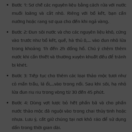
Bước 1: Sơ chế các nguyên liệu bằng cách rửa với nước
muối loãng và cắt nhỏ. Riêng với bồ kết, bạn cần
nướng hoặc rang sơ qua cho đến khi ngả vàng.
Bước 2: Đun sôi nước và cho các nguyên liệu khô, cứng
vào trước như bồ kết, quế, hà thủ ô,… vào đun nhỏ lửa
trong khoảng 1h đến 2h đồng hồ. Chú ý chêm thêm
nước khi cần thiết và thường xuyên khuất đều để tránh
bị khét.
Bước 3: Tiếp tục cho thêm các loại thảo mộc tươi như
cỏ mần trầu, lá ổi,…vào trong nồi. Sau khi sôi, hạ nhỏ
lửa đun riu riu trong vòng từ 30 đến 45 phút.
Bước 4: Dùng vợt lược bỏ hết phần bã và cho phần
nước thảo mộc đã nguội vào trong chai thủy tinh hoặc
nhựa. Lưu ý, cất giữ chúng tại nơi khô ráo để sử dụng
dần trong thời gian dài.