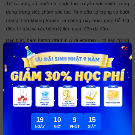
Từ xa xưa, vỏ bưởi đã được lưu truyền với nhiều công
dụng trong việc chăm sóc tóc. Tinh dầu có trong vỏ bưởi
mang tính kháng khuẩn và chống oxy hóa, giúp hỗ trợ
điều trị gàu và các bệnh lý liên quan đến da đầu.
Đặc biệt, hàm lượng vitamin A và vitamin C có sẵn trong
×
vỏ bưởi sẽ giúp tăng sức đề kháng cho tóc, giúp tóc dày
và chắc khỏe hơn.
19
10
9
13
NGÀY
GIỜ
PHÚT
GIÂY