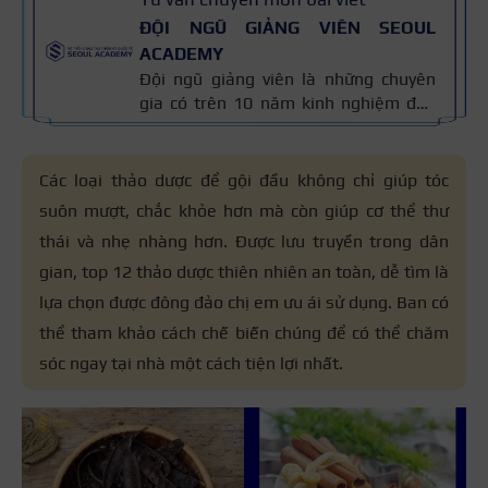
ĐỘI NGŨ GIẢNG VIÊN SEOUL
ACADEMY
Đội ngũ giảng viên là những chuyên
gia có trên 10 năm kinh nghiệm đào
tạo nghề và kiến thức thẩm mỹ
chuyên môn sâu về spa, phun xăm,
nối mi, trang điểm, tóc. Nội dung bài
Các loại thảo dược để gội đầu không chỉ giúp tóc
viết được xây dựng dựa trên giáo trình
suôn mượt, chắc khỏe hơn mà còn giúp cơ thể thư
đào tạo và kinh nghiệm giảng dạy
thái và nhẹ nhàng hơn. Được lưu truyền trong dân
thực tế, đồng thời được cập nhật
thường xuyên để đảm bảo tính chính
gian, top 12 thảo dược thiên nhiên an toàn, dễ tìm là
xác.
lựa chọn được đông đảo chị em ưu ái sử dụng. Ban có
thể tham khảo cách chế biến chúng để có thể chăm
sóc ngay tại nhà một cách tiện lợi nhất.