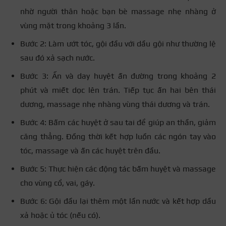
nhờ người thân hoặc bạn bè massage nhẹ nhàng ở
vùng mặt trong khoảng 3 lần.
Bước 2: Làm ướt tóc, gội đầu với dầu gội như thường lệ
sau đó xả sạch nước.
Bước 3: Ấn và day huyệt ấn đường trong khoảng 2
phút và miết dọc lên trán. Tiếp tục ấn hai bên thái
dương, massage nhẹ nhàng vùng thái dương và trán.
Bước 4: Bấm các huyệt ở sau tai để giúp an thần, giảm
căng thẳng. Đồng thời kết hợp luồn các ngón tay vào
tóc, massage và ấn các huyệt trên đầu.
Bước 5: Thực hiện các động tác bấm huyệt và massage
cho vùng cổ, vai, gáy.
Bước 6: Gội đầu lại thêm một lần nước và kết hợp dầu
xả hoặc ủ tóc (nếu có).