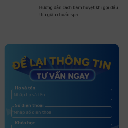
Hướng dẫn cách bấm huyệt
khi gội đầu thư giãn chuẩn
spa
Giáo trình gội đầu dưỡng sinh
chuẩn spa đầy đủ nội dung
Hướng dẫn cách tự học gội đầu
dưỡng sinh tại nhà đơn giản
Họ và tên
Top 10+ địa chỉ học massage, gội
Số điện thoại
đầu dưỡng sinh tại Biên Hòa
Khóa học