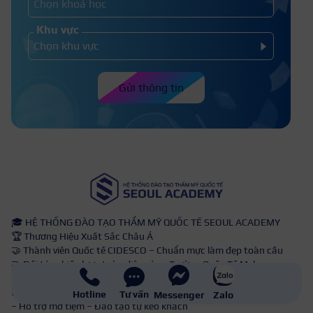
Khu vực
Gửi thông tin
🎓 HỆ THỐNG ĐÀO TẠO THẨM MỸ QUỐC TẾ SEOUL ACADEMY
🏆 Thương Hiệu Xuất Sắc Châu Á
🤝 Thành viên Quốc tế CIDESCO – Chuẩn mực làm đẹp toàn cầu
🤝 Đối tác chiến lược toàn diện cùng Trường Quốc Tế Mekong –
Trung Cấp Quang Trung
💼 Cam kết đầu ra 360°: Việc làm tại DN Group & đối tác toàn quốc
Hotline
Tư vấn
Messenger
Zalo
– Hỗ trợ mở tiệm – Đào tạo tự kéo khách