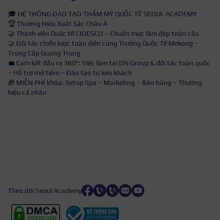
🎓 HỆ THỐNG ĐÀO TẠO THẨM MỸ QUỐC TẾ SEOUL ACADEMY
🏆 Thương Hiệu Xuất Sắc Châu Á
🤝 Thành viên Quốc tế CIDESCO – Chuẩn mực làm đẹp toàn cầu
🤝 Đối tác chiến lược toàn diện cùng Trường Quốc Tế Mekong –
Trung Cấp Quang Trung
💼 Cam kết đầu ra 360°: Việc làm tại DN Group & đối tác toàn quốc
– Hỗ trợ mở tiệm – Đào tạo tự kéo khách
🎁 MIỄN PHÍ khóa: Setup Spa – Marketing – Bán hàng – Thương
hiệu cá nhân
Theo dõi Seoul Academy