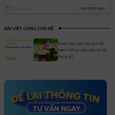
Thêm ảnh
Gửi bình luận
BÀI VIẾT CÙNG CHỦ ĐỀ
Nước dừa non hay già tốt
hơn? Uống nước dừa có tác
dụng gì?
Nước lá tía tô đường phèn chanh có
tác dụng gì? 6 lợi ích tuyệt vời
Uống nước đậu nành rang có
tác dụng gì?