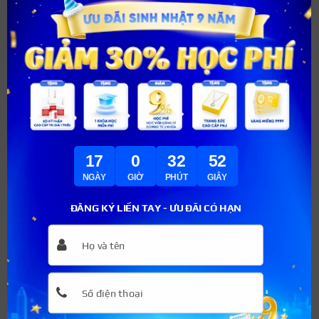
Cách thực hiện:
Rửa sạch óc và cho vào nước sôi đun trong vòng 20
phút. Sau đó, vớt ra cắt óc heo ra thành từng miếng
vừa ăn.
Cho dầu vào chảo và phi hành, ớt, tỏi vào cho thơm.
Đổ nước vào nồi và cho óc heo nấu khoảng 15 phút.
Sau đó, cho cà rốt, khoai tây, gia vị vào cho đến khi
17
0
32
51
chính tới.
NGÀY
GIỜ
PHÚT
GIÂY
Trình bày súp lên đĩa cho hành lên để tăng sự hấp
ĐĂNG KÝ LIỀN TAY - ƯU ĐÃI CÓ HẠN
dẫn.