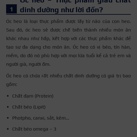
dinh dưỡng như lời đồn?
Óc heo là loại thực phẩm được lấy từ não của con heo.
Sau đó, óc heo sẽ được chế biến thành nhiều món ăn
khác nhau như hấp, kết hợp với các thực phẩm khác để
tạo sự đa dạng cho món ăn. Óc heo có vị béo, tín hàn,
mềm, do đó nó phù hợp với mọi lứa tuổi kể cả trẻ em và
người già, người ốm.
Óc heo có chứa rất nhiều chất dinh dưỡng có giá trị bao
gồm:
Chất đạm (Protein)
Chất béo (Lipit)
Photpho, canxi, sắt, kẽm…
Chất béo omega – 3