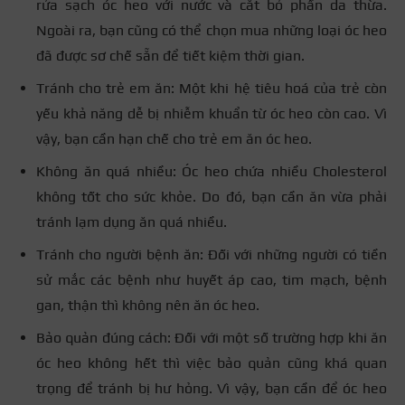
rửa sạch óc heo với nước và cắt bỏ phần da thừa.
Ngoài ra, bạn cũng có thể chọn mua những loại óc heo
đã được sơ chế sẵn để tiết kiệm thời gian.
Tránh cho trẻ em ăn: Một khi hệ tiêu hoá của trẻ còn
yếu khả năng dễ bị nhiễm khuẩn từ óc heo còn cao. Vì
vậy, bạn cần hạn chế cho trẻ em ăn óc heo.
Không ăn quá nhiều: Óc heo chứa nhiều Cholesterol
không tốt cho sức khỏe. Do đó, bạn cần ăn vừa phải
tránh lạm dụng ăn quá nhiều.
Tránh cho người bệnh ăn: Đối với những người có tiền
sử mắc các bệnh như huyết áp cao, tim mạch, bệnh
gan, thận thì không nên ăn óc heo.
Bảo quản đúng cách: Đối với một số trường hợp khi ăn
óc heo không hết thì việc bảo quản cũng khá quan
trọng để tránh bị hư hỏng. Vì vậy, bạn cần để óc heo