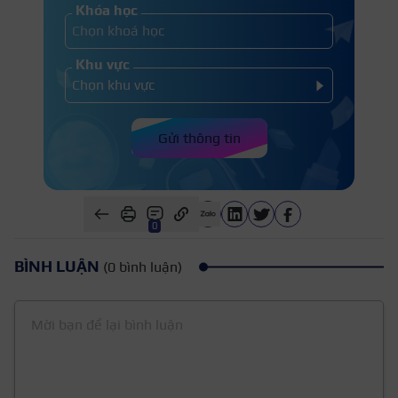
Khóa học
Khu vực
Gửi thông tin
0
BÌNH LUẬN
(0 bình luận)