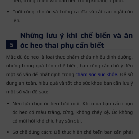
heo, trứng chiên vào đảo đều trong khoảng 7 phút.
Cuối cùng cho óc và trứng ra đĩa và rải rau ngải cứu
lên.
Những lưu ý khi chế biến và ăn
óc heo thai phụ cần biết
Mặc dù óc heo là loại thực phẩm chứa nhiều dinh dưỡng,
nhưng trong quá trình chế biến, bạn cũng cần chú ý đến
một số vấn đề nhất định trong
chăm sóc sức khỏe
. Để sử
dụng an toàn, hiệu quả và tốt cho sức khỏe bạn cần lưu ý
một số vấn đề sau:
Nên lựa chọn óc heo tươi mới: Khi mua bạn cần chọn
óc heo có màu trắng, cứng, không chảy xệ. Óc không
có mùi hôi khó chịu hay sần sùi.
Sơ chế đúng cách: Để thực hiện chế biến bạn cần phải