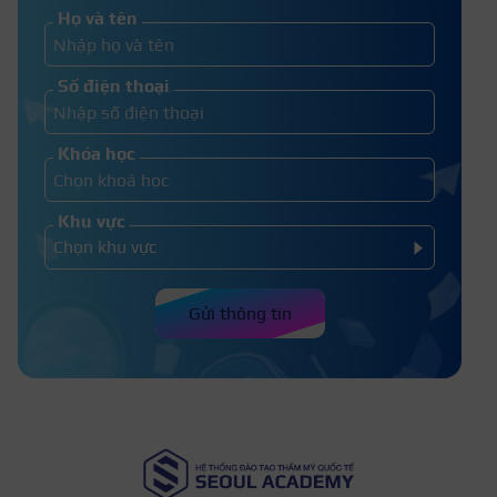
Họ và tên
Cách nấu nước táo đỏ kỷ tử – Uống
Số điện thoại
táo đỏ và kỷ tử có tác dụng gì?
Khóa học
Khu vực
Gửi thông tin