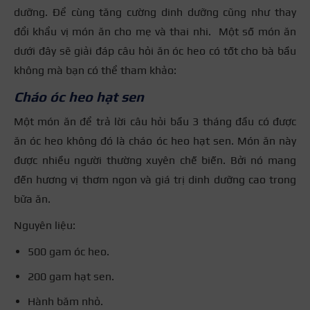
dưỡng. Để cùng tăng cường dinh dưỡng cũng như thay
đổi khẩu vị món ăn cho mẹ và thai nhi. Một số món ăn
dưới đây sẽ giải đáp câu hỏi
ăn óc heo có tốt cho bà bầu
không mà bạn có thể tham khảo:
Cháo óc heo hạt sen
Một món ăn để trả lời câu hỏi bầu 3 tháng đầu có được
ăn óc heo không đó là cháo óc heo hạt sen. Món ăn này
được nhiều người thường xuyên chế biến. Bởi nó mang
đến hương vị thơm ngon và giá trị dinh dưỡng cao trong
bữa ăn.
Nguyên liệu:
500 gam óc heo.
200 gam hạt sen.
Hành băm nhỏ.