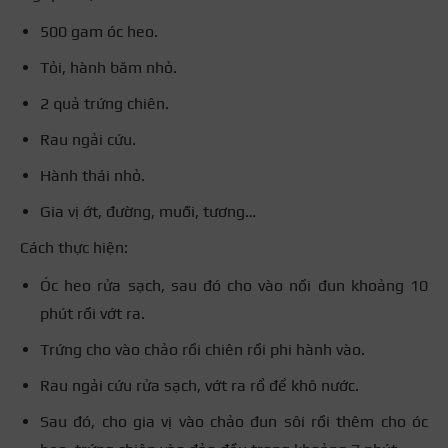
500 gam óc heo.
Tỏi, hành băm nhỏ.
2 quả trứng chiên.
Rau ngải cứu.
Hành thái nhỏ.
Gia vị ớt, đường, muối, tương…
Cách thực hiện:
Óc heo rửa sạch, sau đó cho vào nồi đun khoảng 10
phút rồi vớt ra.
Trứng cho vào chảo rồi chiên rồi phi hành vào.
Rau ngải cứu rửa sạch, vớt ra rổ để khô nước.
Sau đó, cho gia vị vào chảo đun sôi rồi thêm cho óc