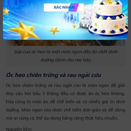
XÁC NHẬN
Súp cua óc heo là một món ngon đầy đủ chất dinh
dưỡng dành cho mẹ bầu
Óc heo chiên trứng và rau ngải cứu
Óc heo chiên trứng và rau ngải cứu là món ngon để giải
đáp câu hỏi bầu 3 tháng đầu có được ăn óc heo không.
Đây cũng là món ăn dễ chế biến và có nhiều giá trị dinh
dưỡng. Món ngon này được chế biến đơn giản và dễ dàng
mà ai cũng có thể áp dụng bằng công thức tiêu chuẩn.
Nguyên liệu: