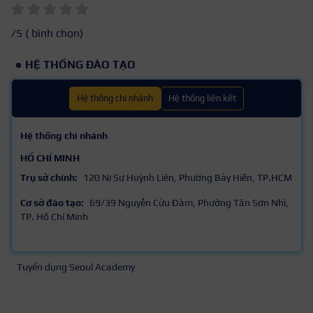
/5 (
bình chọn)
HỆ THỐNG ĐÀO TẠO
Hệ thống chi nhánh
Hệ thống liên kết
Hệ thống chi nhánh
HỒ CHÍ MINH
Trụ sở chính:
120 Ni Sư Huỳnh Liên, Phường Bảy Hiền, TP.HCM
Cơ sở đào tạo:
69/39 Nguyễn Cửu Đàm, Phường Tân Sơn Nhì,
TP. Hồ Chí Minh
Tuyển dụng Seoul Academy