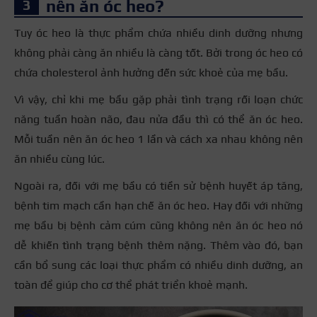
nên ăn óc heo?
Tuy óc heo là thực phẩm chứa nhiều dinh dưỡng nhưng
không phải càng ăn nhiều là càng tốt. Bởi trong óc heo có
chứa cholesterol ảnh hưởng đến sức khoẻ của mẹ bầu.
Vì vậy, chỉ khi mẹ bầu gặp phải tình trạng rối loạn chức
năng tuần hoàn não, đau nửa đầu thì có thể ăn óc heo.
Mỗi tuần nên ăn óc heo 1 lần và cách xa nhau không nên
ăn nhiều cùng lúc.
Ngoài ra, đối với mẹ bầu có tiền sử bệnh huyết áp tăng,
bệnh tim mạch cần hạn chế ăn óc heo. Hay đối với những
mẹ bầu bị bệnh cảm cúm cũng không nên ăn óc heo nó
dễ khiến tình trạng bệnh thêm nặng. Thêm vào đó, bạn
cần bổ sung các loại thực phẩm có nhiều dinh dưỡng, an
toàn để giúp cho cơ thể phát triển khoẻ mạnh.