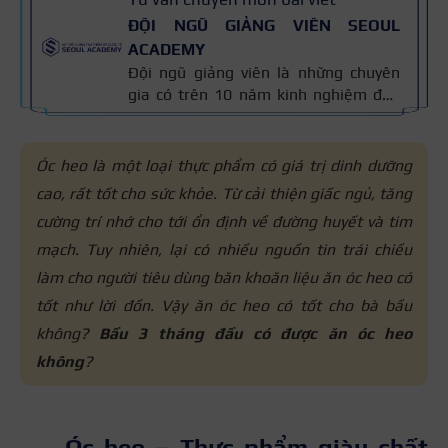
ĐỘI NGŨ GIẢNG VIÊN SEOUL
ACADEMY
Đội ngũ giảng viên là những chuyên
gia có trên 10 năm kinh nghiệm đào
tạo nghề và kiến thức thẩm mỹ
chuyên môn sâu về spa, phun xăm,
nối mi, trang điểm, tóc. Nội dung bài
Óc heo là một loại thực phẩm có giá trị dinh dưỡng
viết được xây dựng dựa trên giáo trình
cao, rất tốt cho sức khỏe. Từ cải thiện giấc ngủ, tăng
đào tạo và kinh nghiệm giảng dạy
cường trí nhớ cho tới ổn định về đường huyết và tim
thực tế, đồng thời được cập nhật
thường xuyên để đảm bảo tính chính
mạch. Tuy nhiên, lại có nhiều nguồn tin trái chiều
xác.
làm cho người tiêu dùng băn khoăn liệu ăn óc heo có
tốt như lời đồn. Vậy ă
n óc heo có tốt cho bà bầu
không?
Bầu 3 tháng đầu có được ăn óc heo
không
?
Óc heo – Thực phẩm giàu chất