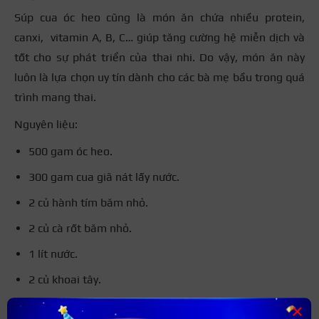
Súp cua óc heo cũng là món ăn chứa nhiều protein,
canxi, vitamin A, B, C… giúp tăng cường hệ miễn dịch và
tốt cho sự phát triển của thai nhi. Do vậy, món ăn này
luôn là lựa chọn uy tín dành cho các bà mẹ bầu trong quá
trình mang thai.
Nguyên liệu:
500 gam óc heo.
300 gam cua giã nát lấy nước.
2 củ hành tím băm nhỏ.
2 củ cà rốt băm nhỏ.
1 lít nước.
2 củ khoai tây.
Muối, tiêu, dầu ăn…
×