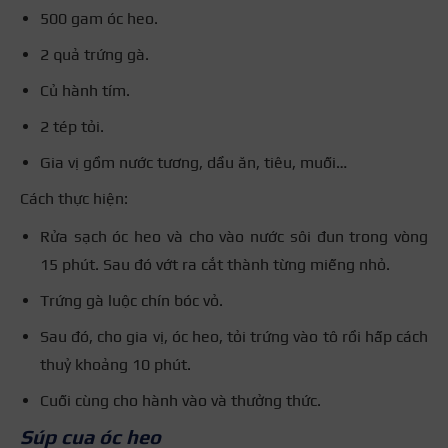
500 gam óc heo.
2 quả trứng gà.
Củ hành tím.
2 tép tỏi.
Gia vị gồm nước tương, dầu ăn, tiêu, muối…
Cách thực hiện:
Rửa sạch óc heo và cho vào nước sôi đun trong vòng
15 phút. Sau đó vớt ra cắt thành từng miếng nhỏ.
Trứng gà luộc chín bóc vỏ.
Sau đó, cho gia vị, óc heo, tỏi trứng vào tô rồi hấp cách
thuỷ khoảng 10 phút.
Cuối cùng cho hành vào và thưởng thức.
Súp cua óc heo