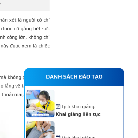
g
hận xét là người có chí
u luôn cố gắng hết sức
nh công lớn, không chỉ
 này được xem là chiếc
DANH SÁCH ĐÀO TẠO
 mà không phải ai cũng
o lắng về tài chính của
Khóa Học Nail – Chăm Sóc
g thoải mái, không phải
Vẽ Móng Chuyên Nghiệp
Lịch khai giảng:
Khai giảng liên tục
Khóa Học Nối Mi Chuyên
Nghiệp
Lịch khai giảng: