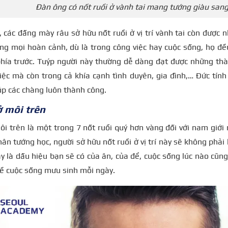
Đàn ông có nốt ruồi ở vành tai mang tướng giàu san
 các đấng mày râu sở hữu nốt ruồi ở vị trí vành tai còn được n
ong mọi hoàn cảnh, dù là trong công việc hay cuộc sống, họ đề
phía trước. Tuýp người này thường dễ dàng đạt được những thà
iệc mà còn trong cả khía cạnh tình duyên, gia đình,… Đức tính
úp các chàng luôn thành công.
ở môi trên
ôi trên là một trong 7 nốt ruồi quý hơn vàng đối với nam giới
ân tướng học, người sở hữu nốt ruồi ở vị trí này sẽ không phải l
y là dấu hiệu bạn sẽ có của ăn, của để, cuộc sống lúc nào cũn
về cuộc sống mưu sinh mỗi ngày.