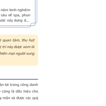
10 năm kinh nghiệm
sâu về spa, phun
 được xây dựng dựa
thực tế, đồng thời
 xác.
i quan tâm, thu hút
ị trí này được xem là
khiến mọi người xung
ận lợi trong công danh
y cũng là dấu hiệu cho
y mắn và được các quý