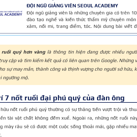
ĐỘI NGŨ GIẢNG VIÊN SEOUL ACADEMY
Đội ngũ giảng viên là những chuyên gia có trên 
đào tạo nghề và kiến thức thẩm mỹ chuyên môn 
xăm, nối mi, trang điểm, tóc. Nội dung bài viết
trên giáo trình đào tạo và kinh nghiệm giảng dạy 
được cập nhật thường xuyên để đảm bảo tính chính
 ruồi quý hơn vàng
là thông tin hiện đang được nhiều ngườ
truy cập và tìm kiếm kết quả có liên quan trên Google. Những v
cho sự may mắn, thành công và thịnh vượng cho người sở hữu, 
i ngưỡng mộ.
rí 7 nốt ruồi đại phú quý của đàn ông
hữu nốt ruồi phú quý thường có sự thăng tiến vượt trội và thu
iền tài vật chất không đếm xuể. Ngoài ra, những nốt ruồi nà
ng mày râu sẽ có được một cuộc sống thoải mái, gặp nhiều ma
.