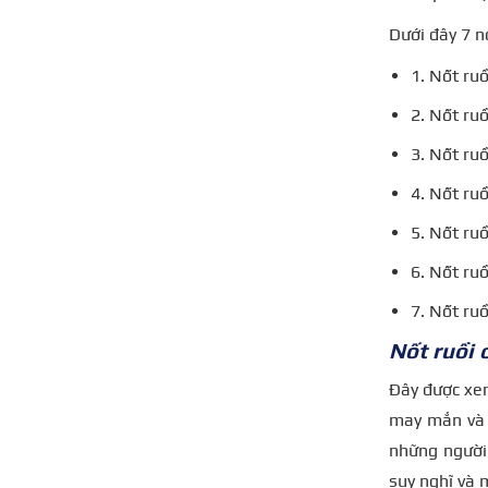
Dưới đây 7 n
1. Nốt ruồ
2. Nốt ruồ
3. Nốt ruồ
4. Nốt ruồ
5. Nốt ru
6. Nốt ruồ
7. Nốt ruồ
Nốt ruồi 
Đây được xem
may mắn và 
những người 
suy nghĩ và 