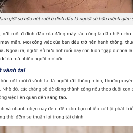
am giới sở hữu nốt ruồi ở đỉnh đầu là người sở hữu mệnh giàu 
 nốt ruồi ở đỉnh đầu của đấng mày râu cũng là dấu hiệu cho 
may mắn. Mọi công việc của bạn đều trở nên hanh thông, thuậ
a. Ngoài ra, người sở hữu nốt ruồi này còn luôn “gặp dữ hóa l
à dư dả mà nhiều người mơ ước.
ở vành tai
hữu nốt ruồi ở vành tai là người rất thông minh, thường xuyê
. Nhờ đó, các chàng sẽ dễ dàng thành công nếu theo đuổi con
ng việc liên quan đến sáng tạo.
nh và nhanh nhẹn này đem đến cho bạn nhiều cơ hội phát triể
ng thời đếm sự thuận lợi trong tài chính.