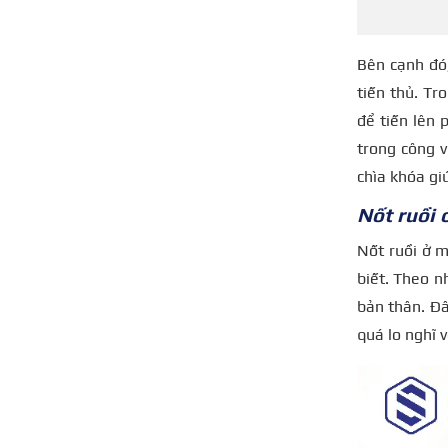
Bên cạnh đó,
tiến thủ. Tr
để tiến lên 
trong công v
chìa khóa gi
Nốt ruồi 
Nốt ruồi ở m
biết. Theo nh
bản thân. Đâ
quá lo nghĩ 