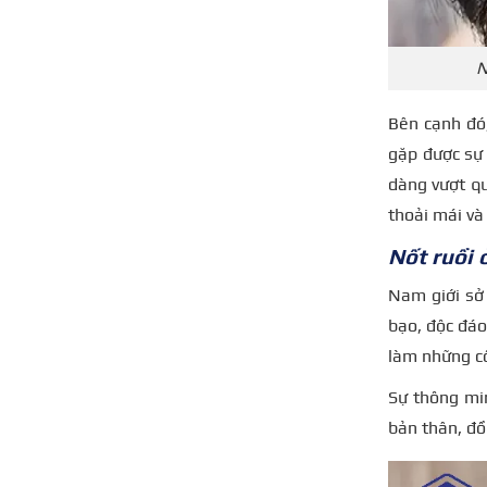
N
Bên cạnh đó,
gặp được sự 
dàng vượt qu
thoải mái v
Nốt ruồi 
Nam giới sở 
bạo, độc đáo
làm những cô
Sự thông mi
bản thân, đồ