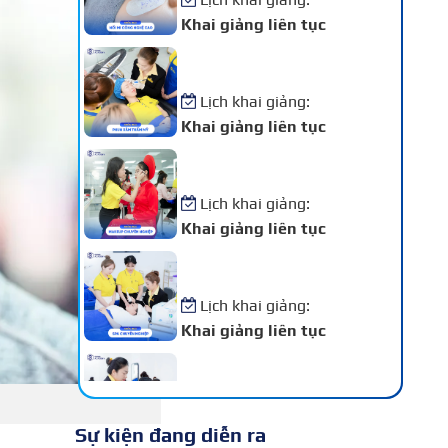
Khai giảng liên tục
Khóa Học Phun Xăm Thẩm
Mỹ
Lịch khai giảng:
Khai giảng liên tục
Khóa Học Makeup Chuyên
Nghiệp
Lịch khai giảng:
Khai giảng liên tục
Khóa Học Spa Chuyên
Nghiệp
Lịch khai giảng:
Khai giảng liên tục
Khóa Học Chăm Sóc Da –
Điều Trị Da Chuyên Sâu
Lịch khai giảng:
Sự kiện đang diễn ra
Khai giảng liên tục