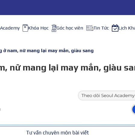
 Academy
Khóa Học
Góc học viên
Tin Tức
Lịch Kh
ng ở nam, nữ mang lại may mắn, giàu sang
am, nữ mang lại may mắn, giàu s
ữ
Tư vấn chuyên môn bài viết