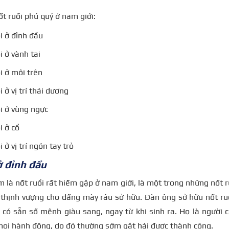
ốt ruồi phú quý ở nam giới:
i ở đỉnh đầu
i ở vành tai
i ở môi trên
i ở vị trí thái dương
ồi ở vùng ngực
i ở cổ
i ở vị trí ngón tay trỏ
ở đỉnh đầu
 là nốt ruồi rất hiếm gặp ở nam giới, là một trong những nốt 
thịnh vượng cho đấng mày râu sở hữu. Đàn ông sở hữu nốt ruồ
có sẵn số mệnh giàu sang, ngay từ khi sinh ra. Họ là người 
mọi hành động, do đó thường sớm gặt hái được thành công.