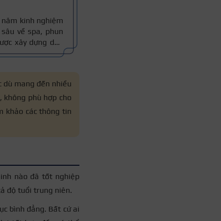
10 năm kinh nghiệm
sâu về spa, phun
 được xây dựng dựa
thực tế, đồng thời
 xác.
ặc dù mang đến nhiều
an, không phù hợp cho
m khảo các thông tin
sinh nào đã tốt nghiệp
cả độ tuổi trung niên.
c bình đẳng. Bất cứ ai