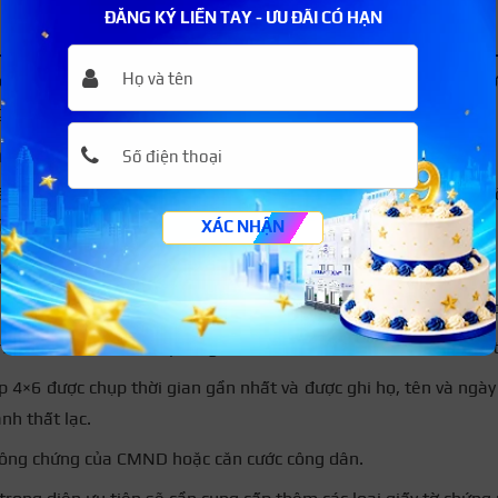
ĐĂNG KÝ LIỀN TAY - ƯU ĐÃI CÓ HẠN
trình thủ tục thi lại Đại học nên biết
ọc so với thí sinh THPT sẽ có những khác biệt nhất định về hồ sơ
ười cần có sự tìm hiểu và chuẩn bị kỹ càng.
 chuẩn bị
ên thi lại Đại học và hồ sơ cần những gì là điều mà nhiều ng
 2024, thí sinh tự do sẽ cần chuẩn bị các loại hồ sơ sau:
XÁC NHẬN
 đăng ký dự thi đạt chuẩn theo quy định.
 bằng tốt nghiệp THPT hoặc bằng Trung cấp tương ứng đã được
ư có dán tem và cần phải ghi rõ địa chỉ nơi ở số, số điện thoại t
p 4×6 được chụp thời gian gần nhất và được ghi họ, tên và ngà
nh thất lạc.
ông chứng của CMND hoặc căn cước công dân.