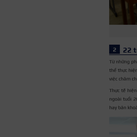
22 t
Từ những phâ
thể thực hiệ
việc chăm chỉ
Thực tế hiện
ngoài tuổi 
hay băn khoă