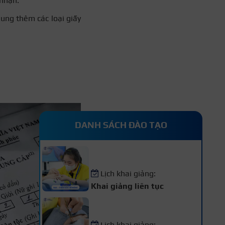
 nhận.
ung thêm các loại giấy
DANH SÁCH ĐÀO TẠO
Khóa Học Nail – Chăm Sóc
Vẽ Móng Chuyên Nghiệp
Lịch khai giảng:
Khai giảng liên tục
Khóa Học Nối Mi Chuyên
Nghiệp
Lịch khai giảng: