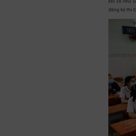
khi có nhu c
đăng ký thi Đ