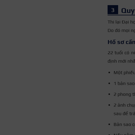
Quy 
Thi lại Đại h
Do đó mọi ng
Hồ sơ cần
22 tuổi có n
định mới nhất
Một phiếu
1 bản sao
2 phong th
2 ảnh chụ
sau để trá
Bản sao c