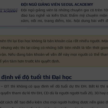
ĐỘI NGŨ GIẢNG VIÊN SEOUL ACADEMY
Đội ngũ giảng viên là những chuyên gia có trên 
đào tạo nghề và kiến thức thẩm mỹ chuyên môn 
xăm, nối mi, trang điểm, tóc. Nội dung bài viết
trên giáo trình đào tạo và kinh nghiệm giảng dạy 
được cập nhật thường xuyên để đảm bảo tính chính
 nên thi lại Đại học không là băn khoăn của rất nhiều người. M
 nhưng việc thi lại cũng có những bất tiện nhất là tốn thời gi
 rộn. Nếu đang băn khoăn về vấn đề này mọi người có thể tha
ể yên tâm hơn trước khi quyết định.
định về độ tuổi thi Đại học
 ĐT thì không có quy định về độ tuổi dự thi ĐH. Bất kì thí 
quyền tham dự kì thi ĐH, CĐ dù là người
người tuổi 20, 30 hay 
ột cách để tạo điều kiện cho mọi người hưởng được nền giáo dụ