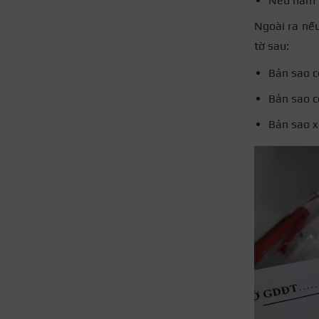
Nếu nằm t
Ngoài ra nếu
tờ sau:
Bản sao c
Bản sao c
Bản sao x