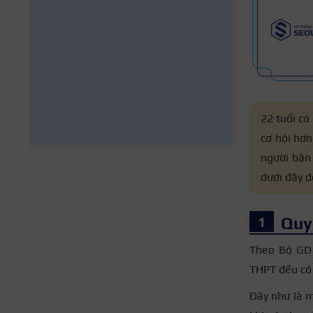
22 tuổi có
cơ hội hơn
người bận
dưới đây đ
Quy 
Theo Bộ GD –
THPT đều có 
Đây như là m