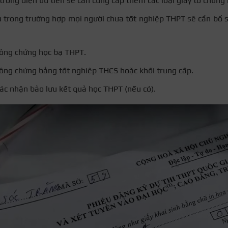
rong diện ưu tiên sẽ cần cung cấp thêm các loại giấy tờ chứng
 trong trường hợp mọi người chưa tốt nghiệp THPT sẽ cần bổ s
ông chứng học bạ THPT.
ông chứng bằng tốt nghiệp THCS hoặc khối trung cấp.
ác nhận bảo lưu kết quả học THPT (nếu có).