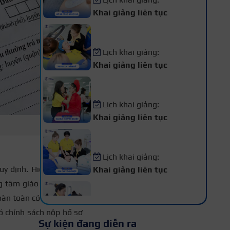
Khai giảng liên tục
Khóa Học Phun Xăm Thẩm
Mỹ
Lịch khai giảng:
Khai giảng liên tục
Khóa Học Makeup Chuyên
Nghiệp
Lịch khai giảng:
Khai giảng liên tục
Khóa Học Spa Chuyên
Nghiệp
Lịch khai giảng:
uy định. Hiện nay, mọi
Khai giảng liên tục
ng tâm giáo dục thường
Khóa Học Chăm Sóc Da –
Điều Trị Da Chuyên Sâu
àn toàn có thể nộp tại
Lịch khai giảng:
ó chính sách nộp hồ sơ
Sự kiện đang diễn ra
Khai giảng liên tục