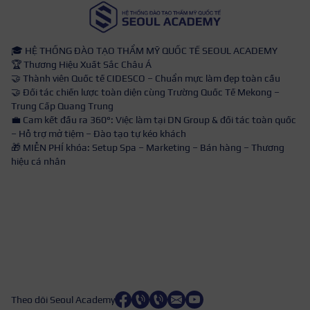
🎓 HỆ THỐNG ĐÀO TẠO THẨM MỸ QUỐC TẾ SEOUL ACADEMY
🏆 Thương Hiệu Xuất Sắc Châu Á
🤝 Thành viên Quốc tế CIDESCO – Chuẩn mực làm đẹp toàn cầu
🤝 Đối tác chiến lược toàn diện cùng Trường Quốc Tế Mekong –
Trung Cấp Quang Trung
💼 Cam kết đầu ra 360°: Việc làm tại DN Group & đối tác toàn quốc
– Hỗ trợ mở tiệm – Đào tạo tự kéo khách
🎁 MIỄN PHÍ khóa: Setup Spa – Marketing – Bán hàng – Thương
hiệu cá nhân
Theo dõi Seoul Academy