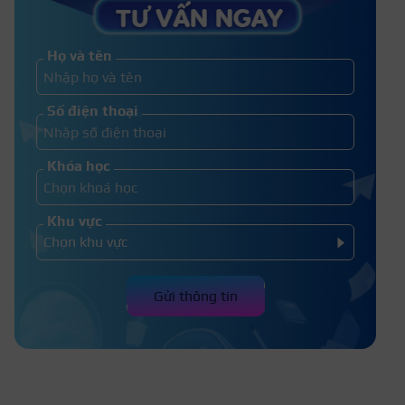
Top 99+ Hình xăm cặp đôi đẹp ấn
tượng tạo sự gắn kết
Họ và tên
Top 150+ những mẫu hình xăm
Số điện thoại
mini đẹp, hot nhất hiện nay
Khóa học
Khu vực
Gửi thông tin