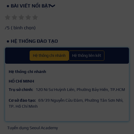
BÀI VIẾT NỔI BẬT
❯
/5 (
bình chọn)
HỆ THỐNG ĐÀO TẠO
Hệ thống chi nhánh
Hệ thống liên kết
Hệ thống chi nhánh
HỒ CHÍ MINH
Trụ sở chính:
120 Ni Sư Huỳnh Liên, Phường Bảy Hiền, TP.HCM
Cơ sở đào tạo:
69/39 Nguyễn Cửu Đàm, Phường Tân Sơn Nhì,
TP. Hồ Chí Minh
Tuyển dụng Seoul Academy