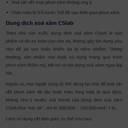
Xoá các vết mực phun xăm không ưng ý.
Chân mày bị trổ xanh/ trổ đỏ sau thời gian phun xăm.
Dung dịch xoá xăm CSlab
Theo nhà sản xuất, dung dịch xoá xăm CSlab là sản
phẩm có độ an toàn cao cho da, không gây tác dụng phụ
như để lại sẹo hoặc khiến da bị viêm nhiễm. Thông
thường, sản phẩm này được sử dụng trong quá trình
phun xăm thẩm mỹ, bởi nó có tác dụng xoá xăm ngay lập
tức.
Ngoài ra, mọi người cũng có thể dùng tại nhà để xoá các
vết phun xăm đã lâu hoặc màu lông mày bị quá đậm,
không như ý muốn.
Giá thành của dung dịch xoá xăm
CSlab khá “hạt dẻ”, chỉ từ 200.000 – 350.000 vnđ/ 1 lọ.
Cách sử dụng rất đơn giản, cụ thể như sau: