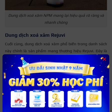
Dung dịch xoá xăm NPM mang lại hiệu quả rõ ràng và
nhanh chóng
Dung dịch xoá xăm Rejuvi
Cuối cùng, dung dịch xoá xăm phổ biến trong danh sách
này chính là sản phẩm mang thương hiệu Rejuvi. Đây là
×
dung dịch xoá xăm mang lại hiệu quả cao, không gây tổn
thương đến làn da sau khi thực hiện. Hơn thế, mọi người
có thể sử dụng để xóa triệt để các màu mực trổ xanh, đỏ,
nâu, da,…
Tất nhiên, không chỉ là phun xăm chân mày mà phun
xăm nghệ thuật vẫn có thể sử dụng dung dịch xoá xăm
Rejuvi.
Ngoài những dung dịch xoá xăm ra, có 9
cách làm nhạt