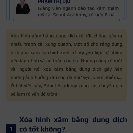
PHẠM THỊ DỊU
Giảng viên ngành đào tạo xăm thẩm
mỹ tại Seoul Academy, có hơn 8 năm
kinh nghiệm trong nghề, đạt nhiều
giải thưởng quốc tế và là Giảng viên
Xuất sắc Seoul Academy 2023. Nội
Xóa hình xăm bằng dung dịch có tốt không gây ra
dung được kiểm định dựa trên kinh
nhiều tranh cãi xung quanh. Một số cho rằng dung
nghiệm và tiêu chuẩn kỹ thuật phun
dịch xoá xăm có chiết xuất từ nguyên liệu tự nhiên
xăm của cô áp dụng trong đào tạo,
đảm bảo chính xác và an toàn cho
nên lành tính và an toàn cho da. Nhưng cũng có một
người học.
vài người nói xoá xăm bằng dung dịch gây nên
những ảnh hưởng xấu cho da như sẹo, viêm nhiễm,…
Ở bài viết này, Seoul Academy cùng các chuyên gia
sẽ làm rõ vấn đề trên!
Xóa hình xăm bằng dung dịch
có tốt không?