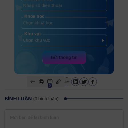
Khóa học
Khu vực
Gửi thông tin
0
BÌNH LUẬN
(0 bình luận)