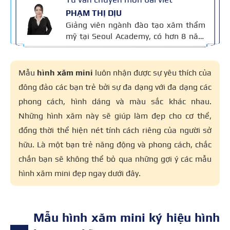
PHẠM THỊ DỊU
Giảng viên ngành đào tạo xăm thẩm
mỹ tại Seoul Academy, có hơn 8 năm
kinh nghiệm trong nghề, đạt nhiều
giải thưởng quốc tế và là Giảng viên
Xuất sắc Seoul Academy 2023. Nội
Mẫu
hình xăm mini
luôn nhận được sự yêu thích của
dung được kiểm định dựa trên kinh
đông đảo các bạn trẻ bởi sự đa dạng với đa dạng các
nghiệm và tiêu chuẩn kỹ thuật phun
phong cách, hình dáng và màu sắc khác nhau.
xăm của cô áp dụng trong đào tạo,
đảm bảo chính xác và an toàn cho
Những hình xăm này sẽ giúp làm đẹp cho cơ thể,
người học.
đồng thời thể hiện nét tính cách riêng của người sở
hữu. Là một bạn trẻ năng động và phong cách, chắc
chắn bạn sẽ không thể bỏ qua những gợi ý các mẫu
hình xăm mini đẹp ngay dưới đây.
Mẫu hình xăm mini ký hiệu hình