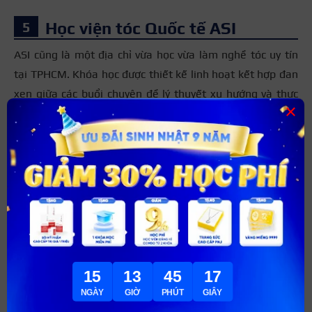
Học viện tóc Quốc tế ASI
ASI cũng là một địa chỉ vừa học vừa làm nghề tóc uy tín
tại TPHCM. Khóa học được thiết kế linh hoạt kết hợp đan
xen giữa các buổi chuyên đề lý thuyết xu hướng và thực
×
hành trực tiếp trên khách hàng ngay tại chuỗi salon liên
kết. Ngoài kỹ thuật tóc, học viên còn được đào tạo về
phong cách làm việc và kỹ năng giao tiếp với khách hàng.
Trung tâm cũng thường xuyên tổ chức nhiều cuộc thi tay
nghề và các workshop cùng chuyên gia nước ngoài giúp
học viên tích lũy nhiều kinh nghiệm. Môi trường học tập
chuyên nghiệp, hiện đại, có chế độ đãi ngộ và trợ cấp học
việc khá cạnh tranh.
15
13
45
15
Thông tin liên hệ:
NGÀY
GIỜ
PHÚT
GIÂY
Địa chỉ: 85 Trần Quang Khải, Phường Tân Định,