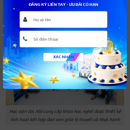
ĐĂNG KÝ LIỀN TAY - ƯU ĐÃI CÓ HẠN
TPHCM.
Hotline: 039 511 28888
XÁC NHẬN
Học viện tóc ASI cung cấp khóa học nghề được thiết kế
linh hoạt kết hợp đan xen giữa lý thuyết và thực hành