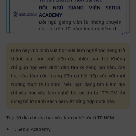
ĐỘI NGŨ GIẢNG VIÊN SEOUL
ACADEMY
Đội ngũ giảng viên là những chuyên
gia có trên 10 năm kinh nghiệm đào
tạo nghề và kiến thức thẩm mỹ
chuyên môn sâu về spa, phun xăm,
nối mi, trang điểm, tóc. Nội dung bài
Hiện nay mô hình vừa học vừa làm nghề tóc đang trở
viết được xây dựng dựa trên giáo trình
thành lựa chọn phổ biến của nhiều bạn trẻ. Không
đào tạo và kinh nghiệm giảng dạy
chỉ giúp học viên được đào tạo kỹ năng bài bản, vừa
thực tế, đồng thời được cập nhật
thường xuyên để đảm bảo tính chính
học vừa làm còn mang đến cơ hội tiếp xúc với môi
xác.
trường thực tế từ sớm. Nếu bạn đang tìm kiếm địa
chỉ vừa học vừa làm nghề tóc uy tín tại TPHCM thì
đừng bỏ lỡ danh sách bài viết tổng hợp dưới đây.
Top 10 địa chỉ vừa học vừa làm nghề tóc ở TP.HCM
1. Seoul Academy