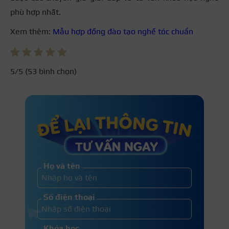
phù hợp nhất.
Xem thêm:
Mẫu hợp đồng đào tạo nghề tóc chuẩn
5
/5 (
53
bình chọn)
Họ và tên
Số điện thoại
Khóa học