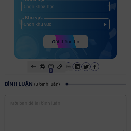
Khu vực
Gửi thông tin
0
BÌNH LUẬN
(0 bình luận)