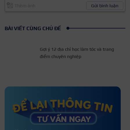
Thêm ảnh
Gửi bình luận
BÀI VIẾT CÙNG CHỦ ĐỀ
Gợi ý 12 địa chỉ học làm tóc
và trang điểm chuyên
nghiệp
100+ Stt về tóc đẹp, cap hay về tóc
mới cực chất
100+ STT về gội đầu dưỡng sinh hay
và ý nghĩa, cap quảng cáo