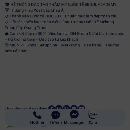
🎓 HỆ THỐNG ĐÀO TẠO THẨM MỸ QUỐC TẾ SEOUL ACADEMY
🏆 Thương Hiệu Xuất Sắc Châu Á
🤝 Thành viên Quốc tế CIDESCO – Chuẩn mực làm đẹp toàn cầu
🤝 Đối tác chiến lược toàn diện cùng Trường Quốc Tế Mekong –
Trung Cấp Quang Trung
💼 Cam kết đầu ra 360°: Việc làm tại DN Group & đối tác toàn quốc
– Hỗ trợ mở tiệm – Đào tạo tự kéo khách
🎁 MIỄN PHÍ khóa: Setup Spa – Marketing – Bán hàng – Thương
hiệu cá nhân
Theo dõi Seoul Academy
Hotline
Tư vấn
Messenger
Zalo