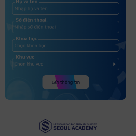
Họ và tên
Cách cắt tóc mullet nữ tại nhà đơn
Số điện thoại
giản nhưng vẫn cực xinh
Khóa học
Khu vực
Gửi thông tin