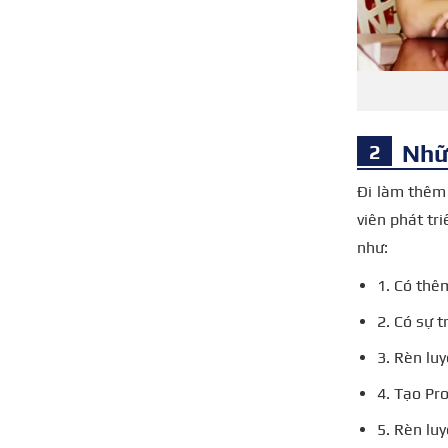
Nhữn
Đi làm thêm 
viên phát tri
như:
1. Có thê
2. Có sự t
3. Rèn lu
4. Tạo Pro
5. Rèn lu