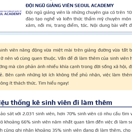
ĐỘI NGŨ GIẢNG VIÊN SEOUL ACADEMY
Đội ngũ giảng viên là những chuyên gia có trên 
đào tạo nghề và kiến thức thẩm mỹ chuyên môn 
xăm, nối mi, trang điểm, tóc. Nội dung bài viết
trên giáo trình đào tạo và kinh nghiệm giảng dạy 
được cập nhật thường xuyên để đảm bảo tính chính
sinh viên năng động vừa miệt mài trên giảng đường vừa tất b
ở nên vô cùng quen thuộc. Vấn đề đi làm thêm của sinh viên h
ớng mà còn phản ánh nhiều khía cạnh trong đời sống xã hội, đ
trẻ. Bên cạnh những lợi ích không thể phủ nhận, việc làm thê
ông ít thách thức. Tìm hiểu ngay!
iệu thống kê sinh viên đi làm thêm
o sát với 2.031 sinh viên, hơn 70% sinh viên có nhu cầu tìm 
 đó khoảng 66% sinh viên năm nhất quan tâm đến việc đi làm 
h cũng ghi nhận khoảng 35% sinh viên đang đi làm thêm, cho 