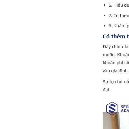
6. Hiểu đư
7. Có thê
8. Khám p
Có thêm t
Đây chính là
muốn. Khoản 
khoản phí si
vào gia đình.
Sự tự chủ nà
đại.