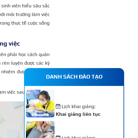
 sinh viên hiểu sâu sắc
ới môi trường làm việc
trong thực tế cuộc sống
ng việc
viên phải học cách quản
n rèn luyện được các kỹ
ch nhiệm được rèn luyện
DANH SÁCH ĐÀO TẠO
àm việc sau này.
Khóa Học Nail – Chăm Sóc
Vẽ Móng Chuyên Nghiệp
Lịch khai giảng:
Khai giảng liên tục
Khóa Học Nối Mi Chuyên
Nghiệp
Lịch khai giảng: