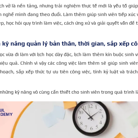
ch vở là nền tảng, nhưng trải nghiệm thực tế mới là yếu tố giúp
 nghề mình đang theo đuổi. Làm thêm giúp sinh viên tiếp xúc v
p, học hỏi quy trình làm việc, cách ứng xử và giải quyết vấn đề 
 kỹ năng quản lý bản thân, thời gian, sắp xếp cô
ọc vừa đi làm với lịch học dày đặc, lịch làm thêm kín buộc sinh 
 hiệu quả. Chính vì vậy các công việc làm thêm sẽ giúp sinh viê
hoạch, sắp xếp thức tự ưu tiên công việc, tính kỷ luật và trá
 những kỹ năng vô cùng cần thiết cho sinh viên trong quá trình l