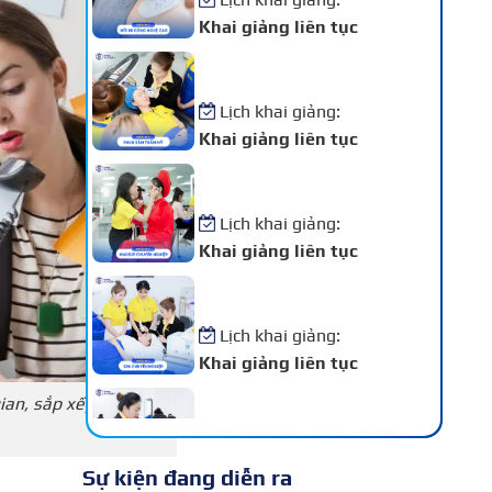
Khai giảng liên tục
Khóa Học Phun Xăm Thẩm
Mỹ
Lịch khai giảng:
Khai giảng liên tục
Khóa Học Makeup Chuyên
Nghiệp
Lịch khai giảng:
Khai giảng liên tục
Khóa Học Spa Chuyên
Nghiệp
Lịch khai giảng:
Khai giảng liên tục
Khóa Học Chăm Sóc Da –
gian, sắp xếp công việc
Điều Trị Da Chuyên Sâu
Lịch khai giảng:
Sự kiện đang diễn ra
Khai giảng liên tục