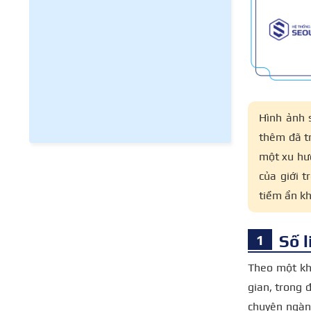
Hình ảnh 
thêm đã tr
một xu hư
của giới 
tiềm ẩn kh
Số l
Theo một khả
gian, trong
chuyên ngàn