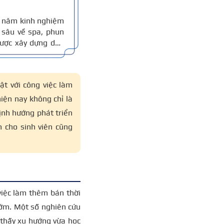
10 năm kinh nghiệm
sâu về spa, phun
 được xây dựng dựa
thực tế, đồng thời
 xác.
ật với công việc làm
iện nay không chỉ là
ịnh hướng phát triển
m cho sinh viên cũng
việc làm thêm bán thời
sớm. Một số nghiên cứu
thấy xu hướng vừa học