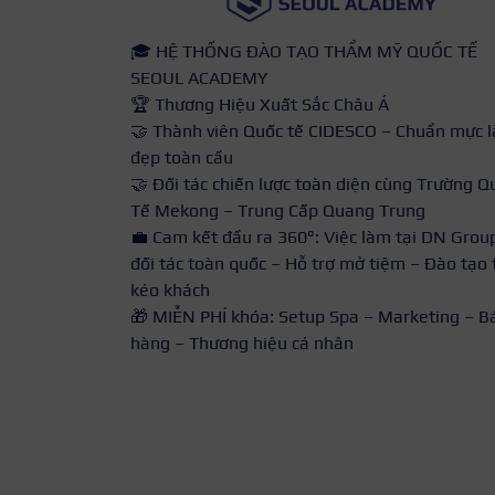
🎓 HỆ THỐNG ĐÀO TẠO THẨM MỸ QUỐC TẾ
SEOUL ACADEMY
🏆 Thương Hiệu Xuất Sắc Châu Á
🤝 Thành viên Quốc tế CIDESCO – Chuẩn mực 
đẹp toàn cầu
🤝 Đối tác chiến lược toàn diện cùng Trường Q
Tế Mekong – Trung Cấp Quang Trung
💼 Cam kết đầu ra 360°: Việc làm tại DN Grou
đối tác toàn quốc – Hỗ trợ mở tiệm – Đào tạo 
kéo khách
🎁 MIỄN PHÍ khóa: Setup Spa – Marketing – B
hàng – Thương hiệu cá nhân