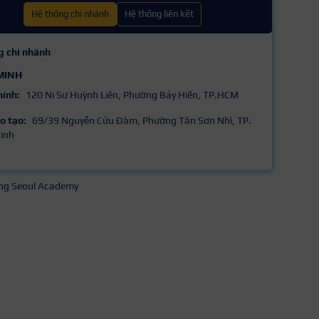
Hệ thống chi nhánh
Hệ thống liên kết
g chi nhánh
 MINH
hính:
120 Ni Sư Huỳnh Liên, Phường Bảy Hiền, TP.HCM
o tạo:
69/39 Nguyễn Cửu Đàm, Phường Tân Sơn Nhì, TP.
inh
ng Seoul Academy