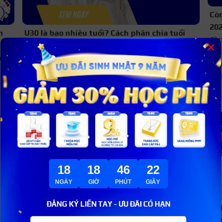
Còn
20
m
U30 là bao nhiêu tuổi? Cách phân chia tuổi
Còn
×
U30, 40, 50, 60
Hôm
nay
U30 là từ bao nhiêu tuổi? U30 là chỉ những người
ngà
có độ tuổi từ 20 đến 29. U40 là bao nhiêu tuổi?
độ
U40 là người có độ tuổi từ 30 đến 39 tuổi.
inh
Đếm ngược ngày thi THPT quốc
gia 2026 – Còn bao nhiêu ngày
nữa?
18
18
46
21
NGÀY
GIỜ
PHÚT
GIÂY
ĐĂNG KÝ LIỀN TAY - ƯU ĐÃI CÓ HẠN
THÔNG TIN LIÊN HỆ
HỆ T