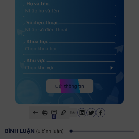
Họ và tên
Số điện thoại
Khóa học
Khu vực
Gửi thông tin
0
BÌNH LUẬN
(0 bình luận)