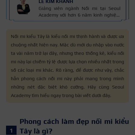
LÊ KIM KHÁNH
Giảng viên ngành Nối mi tại Seoul
Academy với hơn 6 năm kinh nghiệm
trong lĩnh vực Nail & Mi. Cô là Giám
khảo cuộc thi The Lash Master 2024,
đạt Giải Nhì Bàn Tay Vàng toàn quốc
Nối mi kiểu Tây là kiểu nối mi thịnh hành và được ưa
2022 (ngành Mi). Thông tin được kiểm
chuộng nhất hiện nay. Mặc dù mới du nhập vào nước
chứng qua kinh nghiệm đào tạo và
ta vài năm trở lại đây, nhưng theo thống kê, kiểu nối
tiêu chuẩn kỹ thuật nối mi an toàn mà
cô trực tiếp giảng dạy, đảm bảo đúng
mi này lại chiếm tỷ lệ được lựa chọn nhiều nhất trong
chuyên môn và thực tế nghề.
số các loại mi khác. Rõ ràng, để được như vậy, chắc
hẳn phong cách nối mi này phải mang trong mình
những nét đặc biệt khó cưỡng. Hãy cùng Seoul
Academy tìm hiểu ngay trong bài viết dưới đây.
Phong cách làm đẹp nối mi kiểu
Tây là gì?