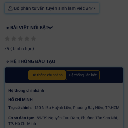
Bộ phận tư vấn tuyển sinh làm việc 24/7
BÀI VIẾT NỔI BẬT
❯
/5 (
bình chọn)
HỆ THỐNG ĐÀO TẠO
Hệ thống chi nhánh
Hệ thống liên kết
Hệ thống chi nhánh
HỒ CHÍ MINH
Trụ sở chính:
120 Ni Sư Huỳnh Liên, Phường Bảy Hiền, TP.HCM
Cơ sở đào tạo:
69/39 Nguyễn Cửu Đàm, Phường Tân Sơn Nhì,
TP. Hồ Chí Minh