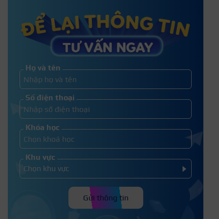
Nối mi lông chồn là gì? Nối mi lông
chồn bao nhiêu tiền?
Họ và tên
Người lớn cắt lông mi có dài ra
Số điện thoại
không? Bao lâu thì dài?
Khóa học
Khu vực
Gửi thông tin