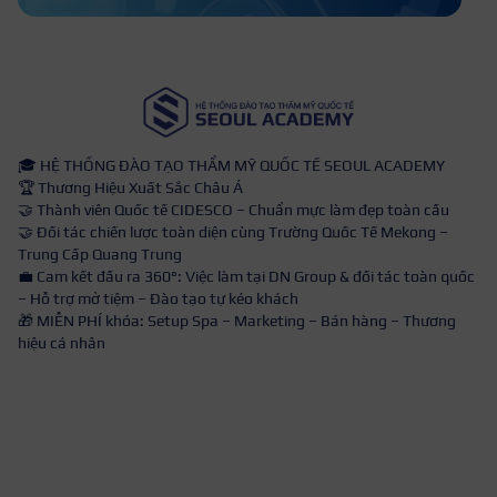
🎓 HỆ THỐNG ĐÀO TẠO THẨM MỸ QUỐC TẾ SEOUL ACADEMY
🏆 Thương Hiệu Xuất Sắc Châu Á
🤝 Thành viên Quốc tế CIDESCO – Chuẩn mực làm đẹp toàn cầu
🤝 Đối tác chiến lược toàn diện cùng Trường Quốc Tế Mekong –
Trung Cấp Quang Trung
💼 Cam kết đầu ra 360°: Việc làm tại DN Group & đối tác toàn quốc
– Hỗ trợ mở tiệm – Đào tạo tự kéo khách
🎁 MIỄN PHÍ khóa: Setup Spa – Marketing – Bán hàng – Thương
hiệu cá nhân