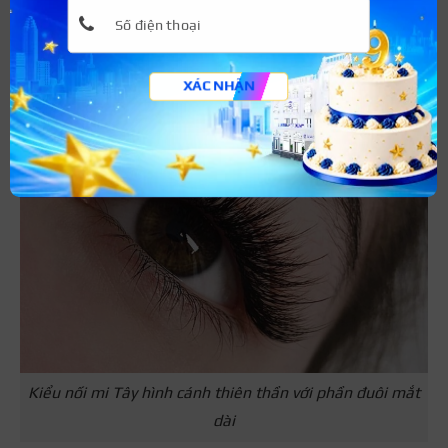
để tạo hiệu ứng mắt siêu to và sặc sỡ.
Hình ảnh nối mi
thực tế từ khách hàng nối mi mắt kiểu
Tây bạn có thể tham khảo:
XÁC NHẬN
Kiểu nối mi Tây hình cánh thiên thần với phần đuôi mắt
dài