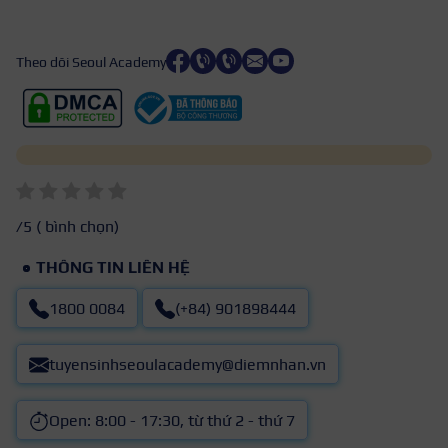
Theo dõi Seoul Academy
/5 (
bình chọn)
THÔNG TIN LIÊN HỆ
1800 0084
(+84) 901898444
tuyensinhseoulacademy@diemnhan.vn
Open: 8:00 - 17:30, từ thứ 2 - thứ 7