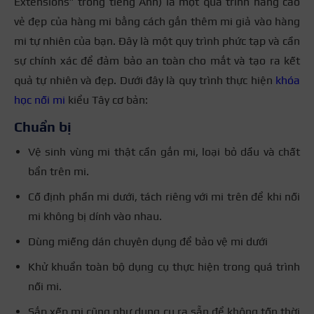
Extensions” trong tiếng Anh) là một quá trình nâng cao
vẻ đẹp của hàng mi bằng cách gắn thêm mi giả vào hàng
mi tự nhiên của bạn. Đây là một quy trình phức tạp và cần
sự chính xác để đảm bảo an toàn cho mắt và tạo ra kết
quả tự nhiên và đẹp. Dưới đây là quy trình thực hiện
khóa
học nối mi
kiểu Tây cơ bản:
Chuẩn bị
Vệ sinh vùng mi thật cần gắn mi, loại bỏ dầu và chất
bẩn trên mi.
Cố định phần mi dưới, tách riêng với mi trên để khi nối
mi không bị dính vào nhau.
Dùng miếng dán chuyên dụng để bảo vệ mi dưới
Khử khuẩn toàn bộ dụng cụ thực hiện trong quá trình
nối mi.
Sắp xếp mi cũng như dụng cụ ra sẵn để không tốn thời