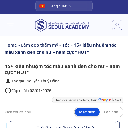
Tiếng Việt
Home
»
Làm đẹp thẩm mỹ
»
Tóc
»
15+ kiểu nhuộm tóc
màu xanh đen cho nữ – nam cực “HOT”
15+ kiểu nhuộm tóc màu xanh đen cho nữ – nam
cực “HOT”
Tác giả: Nguyễn Thuý Hằng
Cập nhật: 02/01/2026
Kích thước chữ
Mặc định
Lớn hơn
Tư vấn chuyên môn bài viết