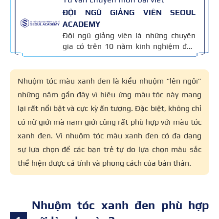
ĐỘI NGŨ GIẢNG VIÊN SEOUL
ACADEMY
Đội ngũ giảng viên là những chuyên
gia có trên 10 năm kinh nghiệm đào
tạo nghề và kiến thức thẩm mỹ
chuyên môn sâu về spa, phun xăm,
nối mi, trang điểm, tóc. Nội dung bài
Nhuộm tóc màu xanh đen là kiểu nhuộm “lên ngôi”
viết được xây dựng dựa trên giáo trình
những năm gần đây vì hiệu ứng màu tóc này mang
đào tạo và kinh nghiệm giảng dạy
lại rất nổi bật và cực kỳ ấn tượng. Đặc biệt, không chỉ
thực tế, đồng thời được cập nhật
thường xuyên để đảm bảo tính chính
có nữ giới mà nam giới cũng rất phù hợp với màu tóc
xác.
xanh đen. Vì nhuộm tóc màu xanh đen có đa dạng
sự lựa chọn để các bạn trẻ tự do lựa chọn màu sắc
thể hiện được cá tính và phong cách của bản thân.
Nhuộm tóc xanh đen phù hợp