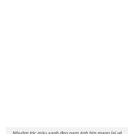
Nhuộm tóc màu xanh đen nam ánh tím mang lại vẻ