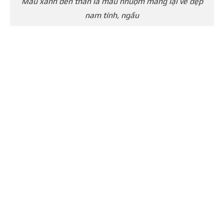
Màu xanh đen than là màu nhuộm mang lại vẻ đẹp
nam tính, ngầu