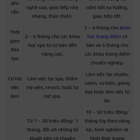
yêu
nghệ cao, giao tiếp nhẹ
nắm bắt xu hướng,
cầu
nhàng, thân thiện.
giao tiếp tốt.
1 – 4 tháng cho
khóa
Thời
2 – 6 tháng cho các khóa
học trang điểm
cơ
gian
học spa từ cơ bản đến
bản và 6 tháng cho
đào
nâng cao.
các khóa trang điểm
tạo
chuyên nghiệp.
Làm việc tại studio,
Cơ hội
Làm việc tại spa, thẩm
salon, sự kiện, giảng
việc
mỹ viện, resort, hoặc tự
dạy hoặc làm việc tự
làm
mở spa.
do.
10 – 50 triệu đồng/
Từ 7 – 20 triệu đồng/ 1
tháng tùy theo năng
tháng, đối với những kỹ
lực, kinh nghiệm và
thuật viên có chuyên
hình thức trang