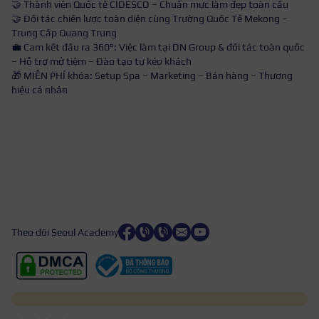
🤝 Thành viên Quốc tế CIDESCO – Chuẩn mực làm đẹp toàn cầu
🤝 Đối tác chiến lược toàn diện cùng Trường Quốc Tế Mekong –
Trung Cấp Quang Trung
💼 Cam kết đầu ra 360°: Việc làm tại DN Group & đối tác toàn quốc
– Hỗ trợ mở tiệm – Đào tạo tự kéo khách
🎁 MIỄN PHÍ khóa: Setup Spa – Marketing – Bán hàng – Thương
hiệu cá nhân
Theo dõi Seoul Academy