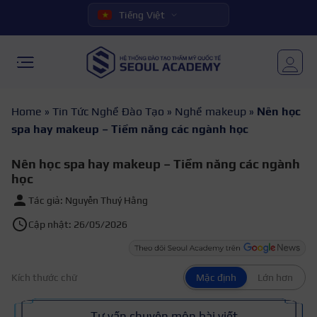
Tiếng Việt
Home
»
Tin Tức Nghề Đào Tạo
»
Nghề makeup
»
Nên học
spa hay makeup – Tiềm năng các ngành học
Nên học spa hay makeup – Tiềm năng các ngành
học
Tác giả: Nguyễn Thuý Hằng
Cập nhật: 26/05/2026
Kích thước chữ
Mặc định
Lớn hơn
Tư vấn chuyên môn bài viết