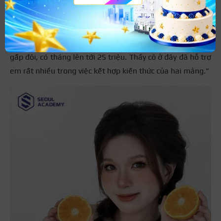
em học spa vì thích sự ổn định, nhưng làm một thời gian
lại bị nghề makeup cuốn hút. Em quyết định học thêm
khóa makeup chuyên nghiệp tại Seoul Academy. Giờ đây
em có thể tự tin nhận cả hai dịch vụ, thu nhập tăng gần
gấp đôi, có tháng lên tới 25 triệu. Thầy cô ở đây đã hỗ trợ
em rất nhiều trong việc kết hợp kiến thức của hai mảng.”