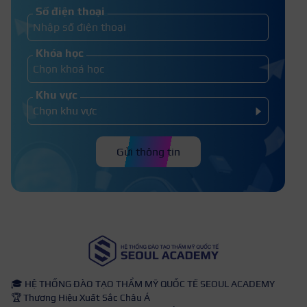
Học makeup chuyên nghiệp bao nhiêu
Số điện thoại
tiền? Bảng học phí T8.2026
Khóa học
Khu vực
Gửi thông tin
🎓 HỆ THỐNG ĐÀO TẠO THẨM MỸ QUỐC TẾ SEOUL ACADEMY
🏆 Thương Hiệu Xuất Sắc Châu Á