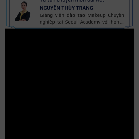
NGUYỄN THÙY TRANG
Giảng viên đào tạo Makeup Chuyên
nghiệp tại Seoul Academy với hơn 5
năm kinh nghiệm đào tạo, đã giảng
dạy hơn 400+ học viên theo nghề
trang điểm. Đào tạo makeup cá nhân,
cô dâu, sự kiện, thời trang – chụp ảnh
và thiết kế layout trang điểm theo
khuôn mặt. Bài viết được biên soạn
dựa trên giáo trình makeup và kinh
nghiệm giảng dạy.