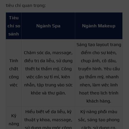
tiêu chí quan trọng:
Tiêu
chí so
Ngành Spa
Ngành Makeup
sánh
Sáng tạo layout trang
Chăm sóc da, massage,
điểm cho sự kiện,
Tính
điều trị da liễu, sử dụng
chụp ảnh, cô dâu,
chất
thiết bị thẩm mỹ.
Công
truyền hình.
Yêu cầu
công
việc cần sự tỉ mỉ, kiên
gu thẩm mỹ, nhanh
việc
nhẫn, tập trung vào sức
nhẹn, làm việc linh
khỏe và thư giãn.
hoạt theo lịch trình
khách hàng.
Hiểu biết về da liễu, kỹ
Kỹ năng phối màu
Kỹ
thuật y khoa, massage,
sắc, sáng tạo phong
năng
sử dụng máy móc công
cách, sử dụng cọ,