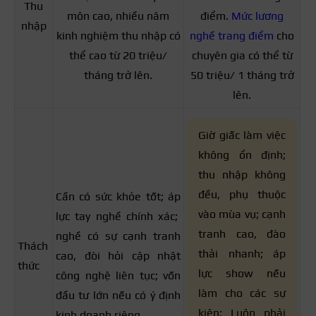
Thu
môn cao, nhiều năm
điểm.
Mức lương
nhập
kinh nghiệm thu nhập có
nghề trang điểm
cho
thể cao từ 20 triệu/
chuyên gia có thể từ
tháng trở lên.
50 triệu/ 1 tháng trở
lên.
Giờ giấc làm việc
không ổn định;
thu nhập không
đều, phụ thuộc
Cần có sức khỏe tốt; áp
vào mùa vụ; cạnh
lực tay nghề chính xác;
tranh cao, đào
nghề có sự cạnh tranh
Thách
thải nhanh; áp
cao, đòi hỏi cập nhật
thức
lực show nếu
công nghệ liên tục; vốn
làm cho các sự
đầu tư lớn nếu có ý định
kiện; Luôn phải
kinh doanh riêng.