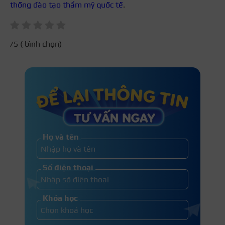
thống đào tạo thẩm mỹ quốc tế
.
/5 (
bình chọn)
Họ và tên
Số điện thoại
Khóa học