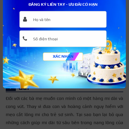
ĐĂNG KÝ LIỀN TAY - ƯU ĐÃI CÓ HẠN
Mẹo cắt lông mi cho trẻ sơ sinh và những sự thật các
mẹ nên biết
Như được chia sẻ trên, khi đã quyết định cắt mi cho bé,
các mẹ phải hết sức cẩn thận, tỉ mỉ và chỉ thực hiện cắt
XÁC NHẬN
khi bé chịu hợp tác để không gây ra các rủi ro đáng tiếc.
Cách chăm sóc mi cho bé nhanh
dài
Đối với các bà mẹ muốn con mình có một hàng mi dài và
cong vút. Thay vì đưa con và hoàng cảnh nguy hiểm với
mẹo cắt lông mi cho trẻ sơ sinh. Tại sao bạn lại bỏ qua
những cách giúp mi dài từ sâu bên trong nang lông của