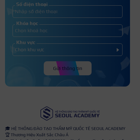
Số điện thoại
Khóa học
Khu vực
Gửi thông tin
🎓 HỆ THỐNG ĐÀO TẠO THẨM MỸ QUỐC TẾ SEOUL ACADEMY
🏆 Thương Hiệu Xuất Sắc Châu Á