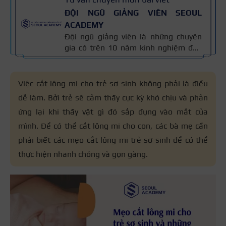
ĐỘI NGŨ GIẢNG VIÊN SEOUL
ACADEMY
Đội ngũ giảng viên là những chuyên
gia có trên 10 năm kinh nghiệm đào
tạo nghề và kiến thức thẩm mỹ
chuyên môn sâu về spa, phun xăm,
nối mi, trang điểm, tóc. Nội dung bài
Việc cắt lông mi cho trẻ sơ sinh không phải là điều
viết được xây dựng dựa trên giáo trình
dễ làm. Bởi trẻ sẽ cảm thấy cực kỳ khó chịu và phản
đào tạo và kinh nghiệm giảng dạy
ứng lại khi thấy vật gì đó sắp đụng vào mắt của
thực tế, đồng thời được cập nhật
thường xuyên để đảm bảo tính chính
mình. Để có thể cắt lông mi cho con, các bà mẹ cần
xác.
phải biết các mẹo
cắt lông mi trẻ sơ sinh
để có thể
thực hiện nhanh chóng và gọn gàng.