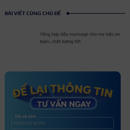
BÀI VIẾT CÙNG CHỦ ĐỀ
Tổng hợp dầu massage cho
mẹ bầu an toàn, chất lượng
tốt
Gội đầu xong có nên sấy tóc
bằng quạt không?
Họ và tên