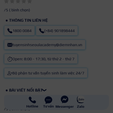
/5 (
bình chọn)
THÔNG TIN LIÊN HỆ
1800 0084
(+84) 901898444
tuyensinhseoulacademy@diemnhan.vn
Open: 8:00 - 17:30, từ thứ 2 - thứ 7
Bộ phận tư vấn tuyển sinh làm việc 24/7
BÀI VIẾT NỔI BẬT
❯
Hotline
Tư vấn
Messenger
Zalo
/5 (
bình chọn)