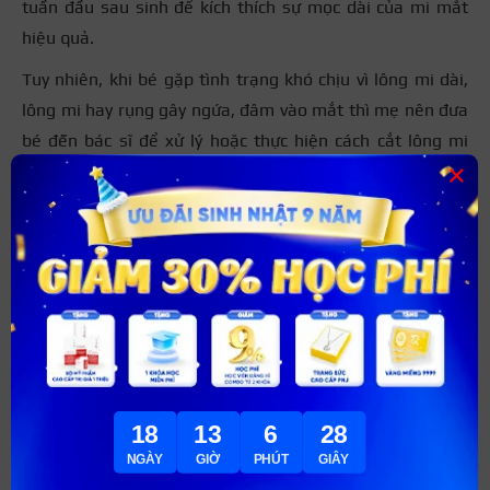
tuần đầu sau sinh
để kích thích sự mọc dài của mi mắt
hiệu quả.
Tuy nhiên, khi bé gặp tình trạng khó chịu vì lông mi dài,
lông mi hay rụng gây ngứa, đâm vào mắt thì mẹ nên đưa
bé đến bác sĩ để xử lý hoặc thực hiện cách cắt lông mi
×
ngay cho con. Trường hợp lông mi rơi vào mắt, mẹ phải
đưa con đến bác sĩ, đừng để con dụi tay vào mắt quá
nhiều để lông mi đâm sâu vào mắt hơn.
18
13
6
26
NGÀY
GIỜ
PHÚT
GIÂY