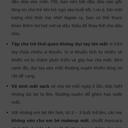
dầu dừa vào mắt. Tốt, bạn nên bôi dầu dừa vào gốc
lông mi cho trẻ khi trẻ ngủ vào buổi tối. Lưu ý, bôi một
lượng nhỏ thôi mẹ nhé! Ngoài ra, bạn có thể tham
khảo thêm bơ hạt mỡ và dầu thầu để thay thế cho dầu
dừa.
Tập cho trẻ thói quen không dụi tay lên mắt
vì trên
tay chứa nhiều vi khuẩn. Vị vi khuẩn tích tụ nhiều sẽ
khiến mi bị chậm phát triển và gây hại cho mắt.
Bên
cạnh đó, dụi tay vào mắt thường xuyên khiến lông mi
rất dễ rụng.
Vệ sinh mắt sạch
sẽ cho bé mỗi ngày 2 lần. Đặc biệt
những lúc bé bị ốm, thường xuyên đổ ghèn hay nước
mắt.
Với những em bé lớn hơn, từ 2 – 3 tuổi trở lên, các mẹ
không nên cho em bé makeup mắt
, chuốt mascara