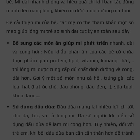
bé. Mi dài nhanh chóng và hiệu quả chỉ khi bạn tác động
mạnh đến nang lông, khiến mi được nuôi dưỡng mà thôi.
Để cải thiện mi của bé, các mẹ có thể tham khảo
một số
mẹo giúp lông mi trẻ sơ sinh dài
cực kỳ an toàn sau đây:
Bổ sung các món ăn giúp mi phát triển
nhanh, dài
và cong hơn: Nếu khẩu phần ăn của các bé có chứa
thực phẩm giàu protein, lipid, vitamin, khoáng chất,…
thì lông mi được cung cấp đủ chất dinh dưỡng và cong,
dài hơn. Gợi ý một số món như cá hồi, trứng gà, các
loại hạt (hạt óc chó, đậu phộng, đậu đen,…), sữa tươi,
khoai lang,…
Sử dụng dầu dừa
: Dầu dừa mang lại nhiều lợi ích tốt
cho da, tóc, và cả lông mi. Đa số người lớn đều sử
dụng dầu dừa để làm mi cong hơn. Tuy nhiên, đối với
trẻ em, khi bôi dầu dừa bạn cần cẩn thận hơn để tránh