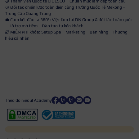
🤝 Thành viên Quốc tế CIDESCO – Chuẩn mực làm đẹp toàn cầu
🤝 Đối tác chiến lược toàn diện cùng Trường Quốc Tế Mekong –
Trung Cấp Quang Trung
💼 Cam kết đầu ra 360°: Việc làm tại DN Group & đối tác toàn quốc
– Hỗ trợ mở tiệm – Đào tạo tự kéo khách
🎁 MIỄN PHÍ khóa: Setup Spa – Marketing – Bán hàng – Thương
hiệu cá nhân
Theo dõi Seoul Academy