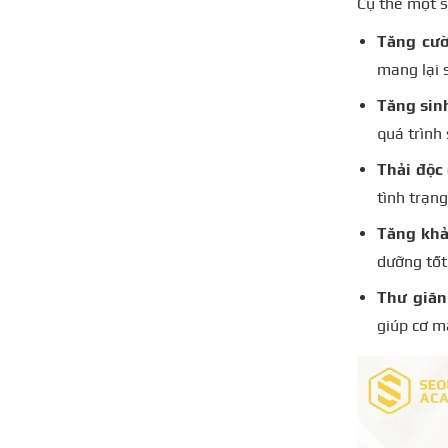
Cụ thể một số
Tăng cườ
mang lại 
Tăng sin
quá trình 
Thải độc 
tình trạn
Tăng khả
dưỡng tốt
Thư giãn
giúp cơ m