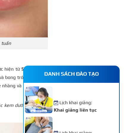
 tuần
ực hiện từ
5 – 10 phút
DANH SÁCH ĐÀO TẠO
 và bong tróc. Massage
hẹ nhàng và cấp ẩm cho
Khóa Học Nail – Chăm Sóc
Vẽ Móng Chuyên Nghiệp
Lịch khai giảng:
oặc kem dưỡng ẩm đậm
Khai giảng liên tục
Khóa Học Nối Mi Chuyên
Nghiệp
Lịch khai giảng: