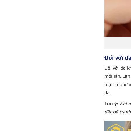
Đối với d
Đối với da 
mỗi lần. Làn
mặt là phươ
da.
Lưu ý:
Khi m
đặc để tránh