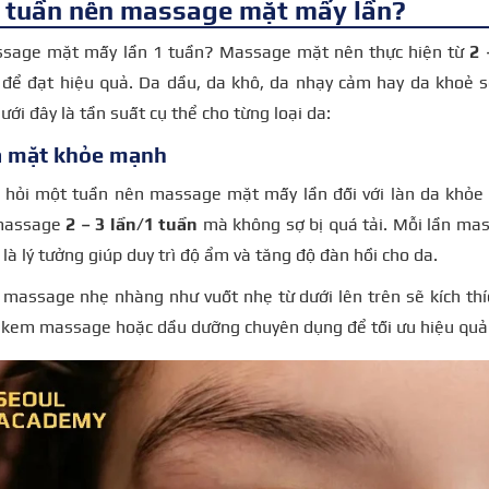
 tuần nên massage mặt mấy lần?
sage mặt mấy lần 1 tuần? Massage mặt nên thực hiện từ
2 
a để đạt hiệu quả. Da dầu, da khô, da nhạy cảm hay da khoẻ 
ưới đây là tần suất cụ thể cho từng loại da:
da mặt khỏe mạnh
u hỏi một tuần nên massage mặt mấy lần đối với làn da khỏ
 massage
2 – 3 lần/1 tuần
mà không sợ bị quá tải. Mỗi lần mas
 là lý tưởng giúp duy trì độ ẩm và tăng độ đàn hồi cho da.
 massage nhẹ nhàng như vuốt nhẹ từ dưới lên trên sẽ kích th
 kem massage hoặc dầu dưỡng chuyên dụng để tối ưu hiệu quả 