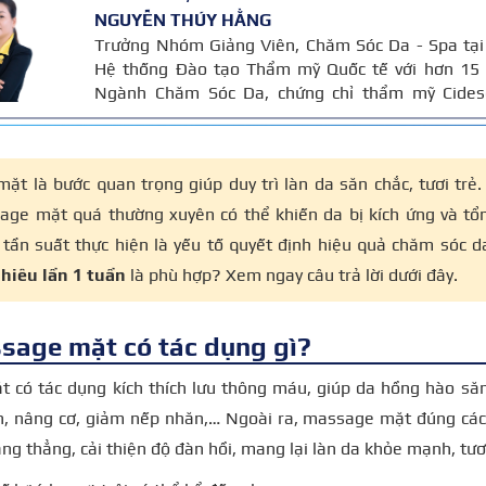
NGUYỄN THÚY HẰNG
Trưởng Nhóm Giảng Viên, Chăm Sóc Da - Spa tại
Hệ thống Đào tạo Thẩm mỹ Quốc tế với hơn 15
Ngành Chăm Sóc Da, chứng chỉ thẩm mỹ Cides
chứng chỉ chuyên sâu Body Cibtac Singapore, b
hội ngành làm đẹp Asian.
t là bước quan trọng giúp duy trì làn da săn chắc, tươi trẻ. 
age mặt quá thường xuyên có thể khiến da bị kích ứng và tổn
 tần suất thực hiện là yếu tố quyết định hiệu quả chăm sóc 
hiêu lần 1 tuần
là phù hợp? Xem ngay câu trả lời dưới đây.
sage mặt có tác dụng gì?
 có tác dụng kích thích lưu thông máu, giúp da hồng hào să
n
, nâng cơ, giảm nếp nhăn,… Ngoài ra, massage mặt đúng các
ng thẳng, cải thiện độ đàn hồi, mang lại làn da khỏe mạnh, tươ