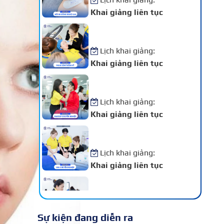
Khai giảng liên tục
Khóa Học Phun Xăm Thẩm
Mỹ
Lịch khai giảng:
Khai giảng liên tục
Khóa Học Makeup Chuyên
Nghiệp
Lịch khai giảng:
Khai giảng liên tục
Khóa Học Spa Chuyên
Nghiệp
Lịch khai giảng:
Khai giảng liên tục
Khóa Học Chăm Sóc Da –
Điều Trị Da Chuyên Sâu
Lịch khai giảng:
Sự kiện đang diễn ra
Khai giảng liên tục