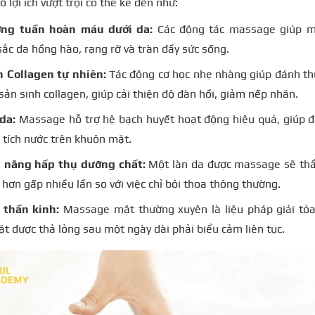
 lợi ích vượt trội có thể kể đến như:
ng tuần hoàn máu dưới da:
Các động tác massage giúp má
sắc da hồng hào, rạng rỡ và tràn đầy sức sống.
h Collagen tự nhiên:
Tác động cơ học nhẹ nhàng giúp đánh thứ
sản sinh collagen, giúp cải thiện độ đàn hồi, giảm nếp nhăn.
da:
Massage hỗ trợ hệ bạch huyết hoạt động hiệu quả, giúp đ
g tích nước trên khuôn mặt.
 năng hấp thụ dưỡng chất:
Một làn da được massage sẽ th
 hơn gấp nhiều lần so với việc chỉ bôi thoa thông thường.
 thần kinh:
Massage mặt thường xuyên là liệu pháp giải tỏa 
ặt được thả lỏng sau một ngày dài phải biểu cảm liên tục.