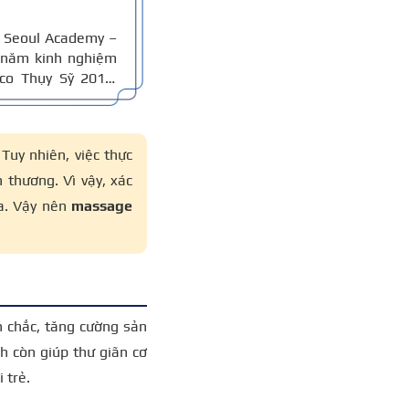
 Seoul Academy –
 năm kinh nghiệm
co Thụy Sỹ 2011,
an giám khảo Hiệp
Tuy nhiên, việc thực
 thương. Vì vậy, xác
da. Vậy nên
massage
n chắc,
tăng cường sản
h còn giúp thư giãn cơ
i trẻ.