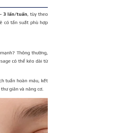
– 3 lần/tuần
, tùy theo
sẽ có tần suất phù hợp
e mạnh? Thông thường,
sage có thể kéo dài từ
ích tuần hoàn máu, kết
thư giãn và nâng cơ.