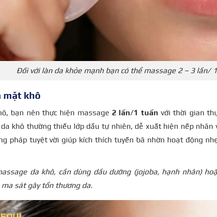
Đối với làn da khỏe mạnh bạn có thể massage 2 – 3 lần/ 1
a mặt khô
khô, bạn nên thực hiện massage
2 lần/1 tuần
với thời gian th
 da khô thường thiếu lớp dầu tự nhiên, dễ xuất hiện nếp nhăn
ng pháp tuyệt vời giúp kích thích tuyến bã nhờn hoạt động n
assage da khô, cần dùng dầu dưỡng (jojoba, hạnh nhân) h
 ma sát gây tổn thương da.