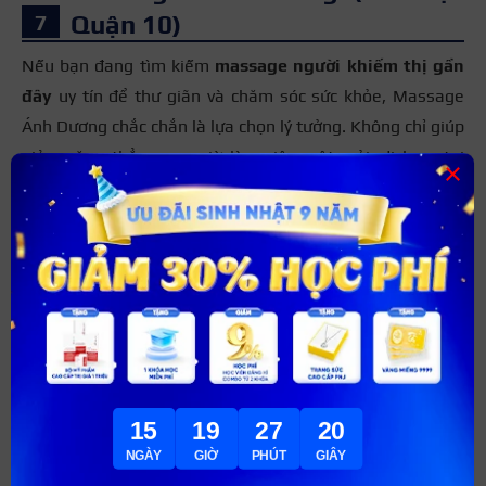
Quận 10)
Nếu bạn đang tìm kiếm
massage người khiếm thị gần
đây
uy tín để thư giãn và chăm sóc sức khỏe, Massage
Ánh Dương chắc chắn là lựa chọn lý tưởng. Không chỉ giúp
giảm căng thẳng sau giờ làm việc mệt mỏi, dịch vụ tại
×
đây còn hỗ trợ điều trị các vấn đề cơ xương khớp như đau
mỏi cổ vai gáy, thoái hóa đốt sống, rối loạn tiền đình hay
đau thắt lưng.
Điểm đặc biệt ở Massage Ánh Dương chính là đội ngũ
nhân viên khiếm thị giàu kinh nghiệm. Dù không nhìn
thấy, nhưng họ lại có khả năng cảm nhận điểm đau cực kỳ
nhạy bén, từ đó mang đến những liệu pháp massage
chuẩn xác.
15
19
27
18
NGÀY
GIỜ
PHÚT
GIÂY