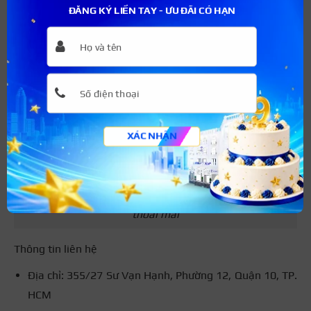
ĐĂNG KÝ LIỀN TAY - ƯU ĐÃI CÓ HẠN
XÁC NHẬN
Massage Ánh Dương tọa lạc tại quận 10 với không gian
ấm cúng mang đến cho bạn trải nghiệm thư giãn và
thoải mái
Thông tin liên hệ
Địa chỉ: 355/27 Sư Vạn Hạnh, Phường 12, Quận 10, TP.
HCM