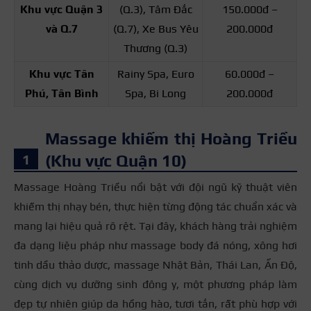
Khu vực Quận 3
(Q.3), Tâm Đắc
150.000đ –
và Q.7
(Q.7), Xe Bus Yêu
200.000đ
Thương (Q.3)
Khu vực Tân
Rainy Spa, Euro
60.000đ –
Phú, Tân Bình
Spa, Bi Long
200.000đ
Massage khiếm thị Hoàng Triều
(Khu vực Quận 10)
Massage Hoàng Triều nổi bật với đội ngũ kỹ thuật viên
khiếm thị nhạy bén, thực hiện từng động tác chuẩn xác và
mang lại hiệu quả rõ rệt. Tại đây, khách hàng trải nghiệm
đa dạng liệu pháp như massage body đá nóng, xông hơi
tinh dầu thảo dược, massage Nhật Bản, Thái Lan, Ấn Độ,
cùng dịch vụ dưỡng sinh đông y, một phương pháp làm
đẹp tự nhiên giúp da hồng hào, tươi tắn, rất phù hợp với