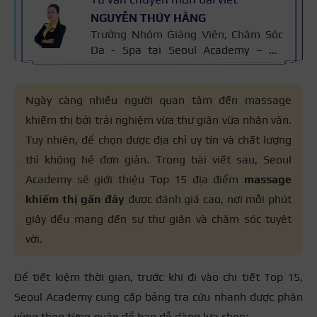
NGUYỄN THÚY HẰNG
Trưởng Nhóm Giảng Viên, Chăm Sóc
Da - Spa tại Seoul Academy – Hệ
thống Đào tạo Thẩm mỹ Quốc tế với
hơn 15 năm kinh nghiệm Ngành
Chăm Sóc Da, chứng chỉ thẩm mỹ
Ngày càng nhiều người quan tâm đến massage
Cidesco Thụy Sỹ 2011, chứng chỉ
khiếm thị bởi trải nghiệm vừa thư giãn vừa nhân văn.
chuyên sâu Body Cibtac Singapore,
Tuy nhiên, để chọn được địa chỉ uy tín và chất lượng
ban giám khảo Hiệp hội ngành làm
đẹp Asian.
thì không hề đơn giản. Trong bài viết sau, Seoul
Academy sẽ giới thiệu Top 15 địa điểm
massage
khiếm thị gần đây
được đánh giá cao, nơi mỗi phút
giây đều mang đến sự thư giãn và chăm sóc tuyệt
vời.
Để tiết kiệm thời gian, trước khi đi vào chi tiết Top 15,
Seoul Academy cung cấp bảng tra cứu nhanh được phân
vùng theo từng quận để bạn dễ dàng lựa chọn: