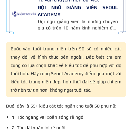
ĐỘI NGŨ GIẢNG VIÊN SEOUL
ACADEMY
Đội ngũ giảng viên là những chuyên
gia có trên 10 năm kinh nghiệm đào
tạo nghề và kiến thức thẩm mỹ
chuyên môn sâu về spa, phun xăm,
nối mi, trang điểm, tóc. Nội dung bài
Bước vào tuổi trung niên trên 50 sẽ có nhiều các
viết được xây dựng dựa trên giáo trình
thay đổi về hình thức bên ngoài. Đặc biệt chị em
đào tạo và kinh nghiệm giảng dạy
cũng có lựa chọn khác về kiểu tóc để phù hợp với độ
thực tế, đồng thời được cập nhật
thường xuyên để đảm bảo tính chính
tuổi hơn. Hãy cùng Seoul Academy điểm qua một vài
xác.
kiểu tóc trung niên đẹp, hợp thời đại sẽ giúp chị em
trở nên tự tin hơn, không ngại tuổi tác.
Dưới đây là
55+ kiểu cắt tóc ngắn cho tuổi 50 phụ nữ:
1. Tóc ngang vai xoăn sóng rẽ ngôi
2. Tóc dài xoăn lơi rẽ ngôi