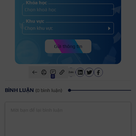
Khóa học
Khu vực
Gửi thông tin
0
BÌNH LUẬN
(0 bình luận)