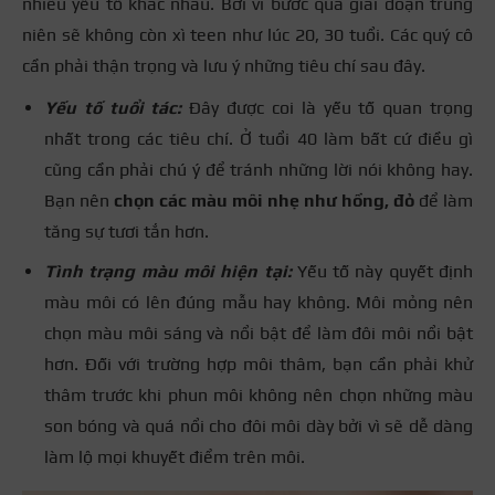
nhiều yếu tố khác nhau. Bởi vì bước qua giai đoạn trung
niên sẽ không còn xì teen như lúc 20, 30 tuổi. Các quý cô
cần phải thận trọng và lưu ý những tiêu chí sau đây.
Yếu tố tuổi tác:
Đây được coi là yếu tố quan trọng
nhất trong các tiêu chí. Ở tuổi 40 làm bất cứ điều gì
cũng cần phải chú ý để tránh những lời nói không hay.
Bạn nên
chọn các màu môi nhẹ như hồng, đỏ
để làm
tăng sự tươi tắn hơn.
Tình trạng màu môi hiện tại:
Yếu tố này quyết định
màu môi có lên đúng mẫu hay không. Môi mỏng nên
chọn màu môi sáng và nổi bật để làm đôi môi nổi bật
hơn. Đối với trường hợp môi thâm, bạn cần phải khử
thâm trước khi phun môi không nên chọn những màu
son bóng và quá nổi cho đôi môi dày bởi vì sẽ dễ dàng
làm lộ mọi khuyết điểm trên môi.