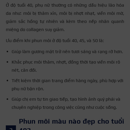
Ở độ tuổi 40, phụ nữ thường có những dấu hiệu lão hóa
da như: môi bị thâm xỉn, môi bị nhợt nhạt, viền môi mờ,
giảm sắc hồng tự nhiên và kèm theo nếp nhăn quanh
miệng do collagen suy giảm.
Ưu điểm khi phun môi ở độ tuổi 40, 45, và 50 là:
Giúp làm gương mặt trở nên tươi sáng và rạng rỡ hơn.
Khắc phục môi thâm, nhợt, đồng thời tạo viền môi rõ
nét, cân đối.
Tiết kiệm thời gian trang điểm hàng ngày, phù hợp với
phụ nữ bận rộn.
Giúp chị em tự tin giao tiếp, tạo hình ảnh quý phái và
chuyên nghiệp trong công việc cũng như cuộc sống.
Phun môi màu nào đẹp cho tuổi