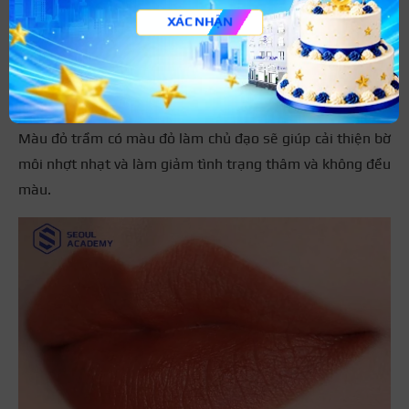
cách sexy
XÁC NHẬN
Màu đỏ trầm
Năm 2026, màu đỏ trầm là màu môi được nhiều chị em
săn đón nhiều nhất khi có nhu cầu phun môi thẩm mỹ.
Màu đỏ trầm có màu đỏ làm chủ đạo sẽ giúp cải thiện bờ
môi nhợt nhạt và làm giảm tình trạng thâm và không đều
màu.