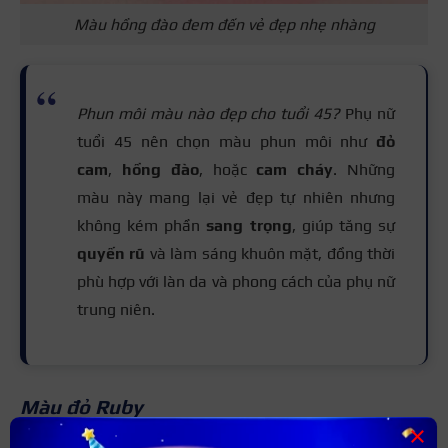
Màu hồng đào đem đến vẻ đẹp nhẹ nhàng
Phun môi màu nào đẹp cho tuổi 45?
Phụ nữ
tuổi 45 nên chọn màu phun môi như
đỏ
cam
,
hồng đào
, hoặc
cam cháy
. Những
màu này mang lại vẻ đẹp tự nhiên nhưng
không kém phần
sang trọng
, giúp tăng sự
quyến rũ
và làm sáng khuôn mặt, đồng thời
phù hợp với làn da và phong cách của phụ nữ
trung niên.
Màu đỏ Ruby
×
Nếu như bạn là một người yêu thích phong cách quyến