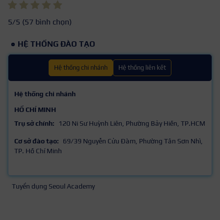
5
/5 (
57
bình chọn)
HỆ THỐNG ĐÀO TẠO
Hệ thống chi nhánh
Hệ thống liên kết
Hệ thống chi nhánh
HỒ CHÍ MINH
Trụ sở chính:
120 Ni Sư Huỳnh Liên, Phường Bảy Hiền, TP.HCM
Cơ sở đào tạo:
69/39 Nguyễn Cửu Đàm, Phường Tân Sơn Nhì,
TP. Hồ Chí Minh
Tuyển dụng Seoul Academy