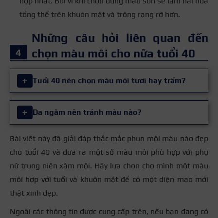
hợp nhất. Bởi vì khi chọn đúng màu son sẽ làm hài hòa
tổng thể trên khuôn mặt và trông rạng rỡ hơn.
Những câu hỏi liên quan đến
chọn màu môi cho nữa tuổi 40
+
Tuổi 40 nên chọn màu môi tươi hay trầm?
Đối với tuổi 40 nên ưu tiên tone trầm hoặc trung tính
+
Da ngăm nên tránh màu nào?
(đỏ gạch, đỏ đất, đỏ rượu vang) để che khuyết điểm,
tạo sự sang trọng. Nhưng có thể chọn cam đào, hồng
Bài viết này đã giải đáp thắc mắc phun môi màu nào đẹp
Bạn nên tránh các màu quá nhạt hoặc quá chói như
đất để thêm phần trẻ trung.
cho tuổi 40 và đưa ra một số màu môi phù hợp với phụ
hồng baby, hồng cánh sen, cam neon. Thay vào đó,
nữ trung niên xăm môi. Hãy lựa chọn cho mình một màu
chọn tone đỏ rượu, đỏ gạch, đỏ đất để làm da sáng
môi hợp với tuổi và khuôn mặt để có một diện mạo mới
hơn.
thật xinh đẹp.
Ngoài các thông tin được cung cấp trên, nếu bạn đang có