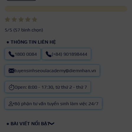
5
/5 (
57
bình chọn)
THÔNG TIN LIÊN HỆ
1800 0084
(+84) 901898444
tuyensinhseoulacademy@diemnhan.vn
Open: 8:00 - 17:30, từ thứ 2 - thứ 7
Bộ phận tư vấn tuyển sinh làm việc 24/7
BÀI VIẾT NỔI BẬT
❯