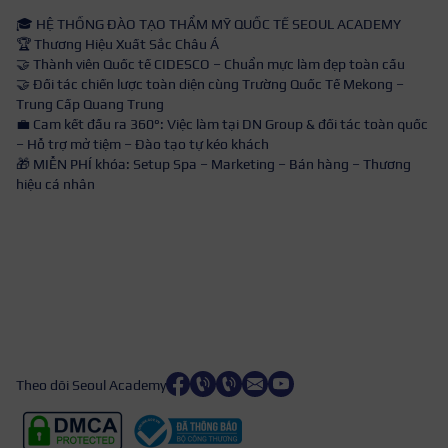
🎓 HỆ THỐNG ĐÀO TẠO THẨM MỸ QUỐC TẾ SEOUL ACADEMY
🏆 Thương Hiệu Xuất Sắc Châu Á
🤝 Thành viên Quốc tế CIDESCO – Chuẩn mực làm đẹp toàn cầu
🤝 Đối tác chiến lược toàn diện cùng Trường Quốc Tế Mekong –
Trung Cấp Quang Trung
💼 Cam kết đầu ra 360°: Việc làm tại DN Group & đối tác toàn quốc
– Hỗ trợ mở tiệm – Đào tạo tự kéo khách
🎁 MIỄN PHÍ khóa: Setup Spa – Marketing – Bán hàng – Thương
hiệu cá nhân
Theo dõi Seoul Academy