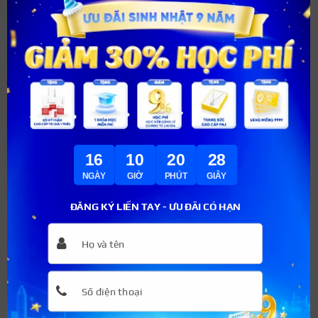
rũ, sexy thì màu đỏ ruby chính là màu phun môi mà bạn
nhất định phải thử. Bạn nên kết hợp công nghệ phun môi
collagen, phun môi candy lips với màu đỏ ruby để mang
lại một kết quả xuất sắc nhất.
16
10
20
26
NGÀY
GIỜ
PHÚT
GIÂY
ĐĂNG KÝ LIỀN TAY - ƯU ĐÃI CÓ HẠN
Màu đỏ ruby thích hợp cho chị em yêu thích sự phong