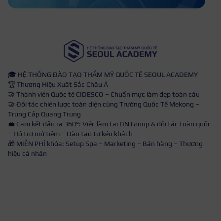
🎓 HỆ THỐNG ĐÀO TẠO THẨM MỸ QUỐC TẾ SEOUL ACADEMY
🏆 Thương Hiệu Xuất Sắc Châu Á
🤝 Thành viên Quốc tế CIDESCO – Chuẩn mực làm đẹp toàn cầu
🤝 Đối tác chiến lược toàn diện cùng Trường Quốc Tế Mekong –
Trung Cấp Quang Trung
💼 Cam kết đầu ra 360°: Việc làm tại DN Group & đối tác toàn quốc
– Hỗ trợ mở tiệm – Đào tạo tự kéo khách
🎁 MIỄN PHÍ khóa: Setup Spa – Marketing – Bán hàng – Thương
hiệu cá nhân