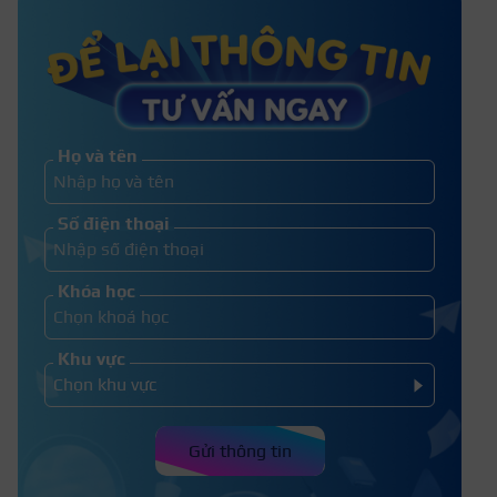
Mặt nhỏ nên để mái gì? 8 kiểu
tóc nên thử 1 lần
Họ và tên
Những người không nên để tóc mái
Số điện thoại
có những đặc điểm gì?
Khóa học
Khu vực
Gửi thông tin