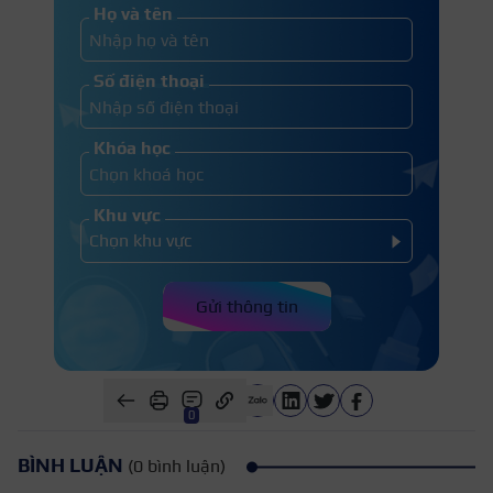
Họ và tên
Số điện thoại
Khóa học
Khu vực
Gửi thông tin
0
BÌNH LUẬN
(0 bình luận)