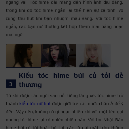
ngang vai. Tóc hime dài mang đến hình ảnh dịu dàng,
trong khi đó tóc hime ngắn lại thể hiện sự cá tính, vô
cùng thu hút khi bạn nhuộm màu sáng. Với tóc hime
ngắn, các bạn nữ thường kết hợp thêm mái bằng hoặc
mái ngố.
+3
Kiểu tóc hime búi củ tỏi dễ
thương
Từ khi được các ngôi sao nổi tiếng lăng xê, tóc hime trở
thành
kiểu tóc nữ hot
được giới trẻ các nước châu Á để ý
đến. Vậy nên, không có gì ngạc nhiên khi với một tên gọi
nhưng tóc hime lại có nhiều phiên bản. Với tóc Nhật Bản
hime búi củ tỏi hoặc búi lơi, các cô gái mặt tròn không