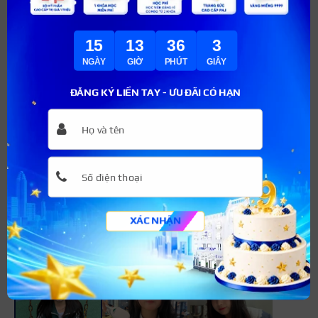
nhiều. Tuy nhiên khi cắt tóc layer, các bạn nên sấy tóc
đúng cách để tóc không bị chẻ ngọn và hư tổn.
+3
15
13
36
2
NGÀY
GIỜ
PHÚT
GIÂY
ĐĂNG KÝ LIỀN TAY - ƯU ĐÃI CÓ HẠN
Tóc dài mái bằng
Trong các kiểu tóc gái Nhật, tóc dài mái bằng giúp bạn vẻ
ngoài thu hút, dễ thương và cực kỳ đáng yêu không kém
cạnh mái tóc tém hay tóc ngắn. Những bạn gái cấp 2, cấp
XÁC NHẬN
3 ở xứ sở anh đào thường để kiểu tóc này nhất. Tuy
nhiên, nếu yêu thích mái tóc dài thì các bạn hãy tự tin để
tóc dài kết hợp mái bằng.
+3