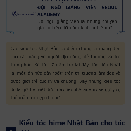
ĐỘI NGŨ GIẢNG VIÊN SEOUL
ACADEMY
Đội ngũ giảng viên là những chuyên
gia có trên 10 năm kinh nghiệm đào
tạo nghề và kiến thức thẩm mỹ
chuyên môn sâu về spa, phun xăm,
nối mi, trang điểm, tóc. Nội dung bài
Các kiểu tóc Nhật Bản có điểm chung là mang đến
viết được xây dựng dựa trên giáo trình
cho các nàng vẻ ngoài dịu dàng, dễ thương và trẻ
đào tạo và kinh nghiệm giảng dạy
trung hơn. Kể từ 1-2 năm trở lại đây, tóc kiểu Nhật
thực tế, đồng thời được cập nhật
thường xuyên để đảm bảo tính chính
lại một lần nữa gây “sốt” trên thị trường làm đẹp và
xác.
được giới trẻ cực kỳ ưa chuộng. Vậy những kiểu tóc
đó là gì? Bài viết dưới đây Seoul Academy sẽ gợi ý cụ
thể mẫu tóc đẹp cho nữ.
Kiểu tóc hime Nhật Bản cho tóc