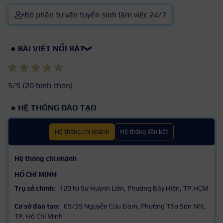
Bộ phận tư vấn tuyển sinh làm việc 24/7
BÀI VIẾT NỔI BẬT
❯
5
/5 (
20
bình chọn)
HỆ THỐNG ĐÀO TẠO
Hệ thống chi nhánh
Hệ thống liên kết
Hệ thống chi nhánh
HỒ CHÍ MINH
Trụ sở chính:
120 Ni Sư Huỳnh Liên, Phường Bảy Hiền, TP.HCM
Cơ sở đào tạo:
69/39 Nguyễn Cửu Đàm, Phường Tân Sơn Nhì,
TP. Hồ Chí Minh