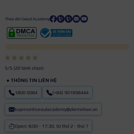
Theo dõi Seoul Academy
5
/5 (
20
bình chọn)
THÔNG TIN LIÊN HỆ
1800 0084
(+84) 901898444
tuyensinhseoulacademy@diemnhan.vn
Open: 8:00 - 17:30, từ thứ 2 - thứ 7