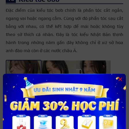
Đặc điểm của kiểu tóc bob chính là phần tóc cắt ngắn,
ngang vai hoặc ngang cằm. Cùng với đó phần tóc sau cắt
bằng với nhau, có thế kết hợp để mái hoặc không tùy
theo sở thích cá nhân. Đây là tóc kiểu Nhật Bản thịnh
hành trong những năm gần đây không chỉ ở xứ sở hoa
anh đào mà còn ở các nước châu Á.
+3
×
Kiểu tóc cắt layer
Kiểu tóc layer là kiểu tóc nổi đình đám nhất năm 2021.
Cho đến nay, mái tóc này vẫn chưa hạ nhiệt. Đây là mái
tóc Nhật Bản
mà các cô gái ưa chuộng và lựa chọn nhiều
nhất để mái tóc trở nên bồng bềnh hơn, dù tóc ít hay