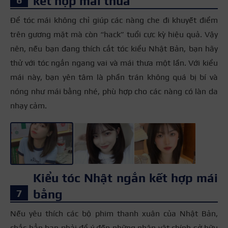
kết hợp mái thưa
Để tóc mái không chỉ giúp các nàng che đi khuyết điểm
trên gương mặt mà còn “hack” tuổi cực kỳ hiệu quả. Vậy
nên, nếu bạn đang thích cắt tóc kiểu Nhật Bản, bạn hãy
thử với tóc ngắn ngang vai và mái thưa một lần. Với kiểu
mái này, bạn yên tâm là phần trán không quá bị bí và
nóng như mái bằng nhé, phù hợp cho các nàng có làn da
nhạy cảm.
+3
Kiểu tóc Nhật ngắn kết hợp mái
bằng
Nếu yêu thích các bộ phim thanh xuân của Nhật Bản,
chắc hẳn bạn phải để ý đến những nhân vật chính sở hữu