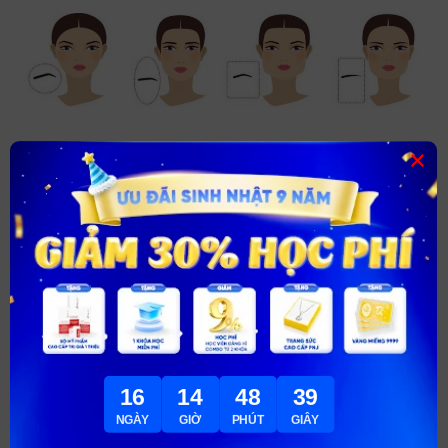
×
Dáng mặt khác nhau sẽ phù hợp với mỗi kiểu lông mày
khác nhau
hần đuôi cao hơn giúp khuôn mặt bạn trông góc cạnh
16
14
48
37
hơn nhưng vẫn giữ được nét mềm mại, dễ thương. Khuôn
NGÀY
GIỜ
PHÚT
GIÂY
mặt nhọn cũng nên sử dụng cách vẽ lông mày cân đối với