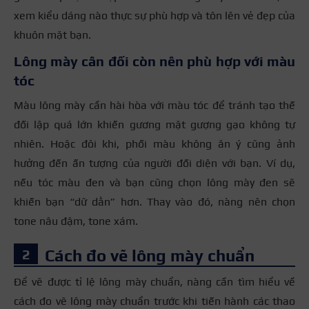
xem kiểu dáng nào thực sự phù hợp và tôn lên vẻ đẹp của
khuôn mặt bạn.
Lông mày cân đối còn nên phù hợp với màu
tóc
Màu lông mày cần hài hòa với màu tóc để tránh tạo thế
đối lập quá lớn khiến gương mặt gượng gạo không tự
nhiên. Hoặc đôi khi, phối màu không ăn ý cũng ảnh
hưởng đến ấn tượng của người đối diện với bạn. Ví dụ,
nếu tóc màu đen và bạn cũng chọn lông mày đen sẽ
khiến bạn “dữ dằn” hơn. Thay vào đó, nàng nên chọn
tone nâu đậm, tone xám.
Cách đo vẽ lông mày chuẩn
Để vẽ được tỉ lệ lông mày chuẩn, nàng cần tìm hiểu về
cách đo vẽ lông mày chuẩn trước khi tiến hành các thao