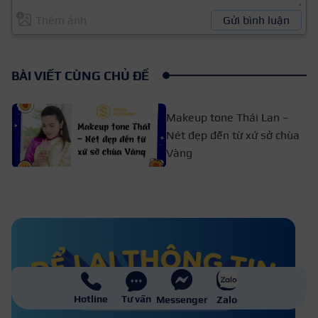
Thêm ảnh
Gửi bình luận
BÀI VIẾT CÙNG CHỦ ĐỀ
Makeup tone Thái Lan –
Nét đẹp đến từ xứ sở chùa
Vàng
Bí kíp trang điểm che mụn và
vết thâm hiệu quả
Đồ make up giá học sinh gồm những
Hotline
Tư vấn
Messenger
Zalo
dụng cụ nào? Giá bao nhiêu?