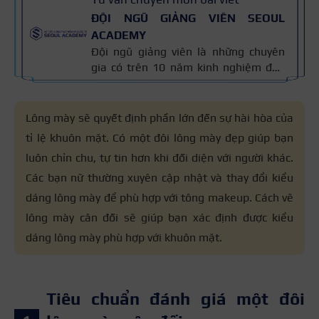
ĐỘI NGŨ GIẢNG VIÊN SEOUL
ACADEMY
Đội ngũ giảng viên là những chuyên
gia có trên 10 năm kinh nghiệm đào
tạo nghề và kiến thức thẩm mỹ
chuyên môn sâu về spa, phun xăm,
nối mi, trang điểm, tóc. Nội dung bài
Lông mày sẽ quyết định phần lớn đến sự hài hòa của
viết được xây dựng dựa trên giáo trình
tỉ lệ khuôn mặt. Có một đôi lông mày đẹp giúp bạn
đào tạo và kinh nghiệm giảng dạy
luôn chỉn chu, tự tin hơn khi đối diện với người khác.
thực tế, đồng thời được cập nhật
thường xuyên để đảm bảo tính chính
Các bạn nữ thường xuyên cập nhật và thay đổi kiểu
xác.
dáng lông mày để phù hợp với tông makeup. C
ách vẽ
lông mày cân đối
sẽ giúp bạn xác định được kiểu
dáng lông mày phù hợp với khuôn mặt.
Tiêu chuẩn đánh giá một đôi