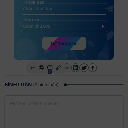
Khóa học
Khu vực
Gửi thông tin
0
BÌNH LUẬN
(0 bình luận)