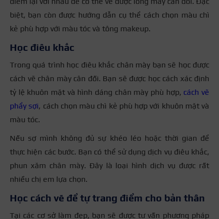
điểm lại với nhau để có thể vẽ được lông mày cân đối. Đặc
biệt, bạn còn được hướng dẫn cụ thể cách chọn màu chì
kẻ phù hợp với màu tóc và tông makeup.
Học điêu khắc
Trong quá trình học điêu khắc chân mày bạn sẽ học được
cách vẽ chân mày cân đối. Bạn sẽ được học cách xác định
tỷ lệ khuôn mặt và hình dáng chân mày phù hợp,
cách vẽ
phẩy sợi
, cách chọn màu chì kẻ phù hợp với khuôn mặt và
màu tóc.
Nếu sợ mình không đủ sự khéo léo hoặc thời gian để
thực hiện các bước. Bạn có thể sử dụng dịch vụ điêu khắc,
phun xăm chân mày. Đây là loại hình dịch vụ được rất
nhiều chị em lựa chọn.
Học cách vẽ để tự trang điểm cho bản thân
Tại các cơ sở làm đẹp, bạn sẽ được tư vấn phương pháp