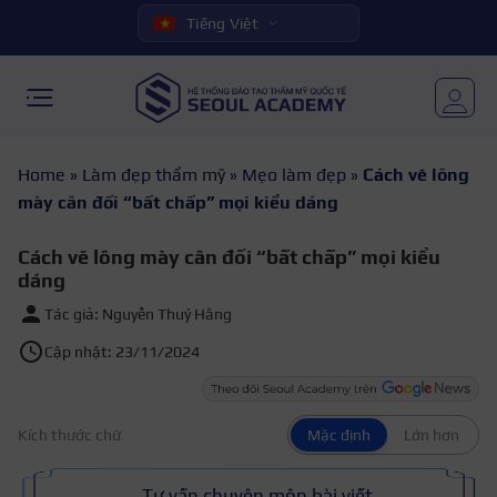
Tiếng Việt
Home
»
Làm đẹp thẩm mỹ
»
Mẹo làm đẹp
»
Cách vẽ lông
mày cân đối “bất chấp” mọi kiểu dáng
Cách vẽ lông mày cân đối “bất chấp” mọi kiểu
dáng
Tác giả: Nguyễn Thuý Hằng
Cập nhật: 23/11/2024
Kích thước chữ
Mặc định
Lớn hơn
Tư vấn chuyên môn bài viết