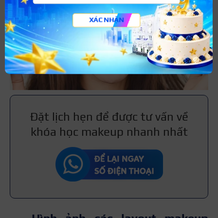
XÁC NHẬN
Đặt lịch hẹn để được tư vấn về
khóa học makeup nhanh nhất