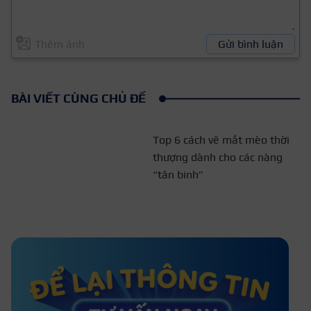
Thêm ảnh
Gửi bình luận
BÀI VIẾT CÙNG CHỦ ĐỀ
Top 6 cách vẽ mắt mèo thời
thượng dành cho các nàng
“tân binh”
Cách chải mascara cho lông mày
giúp khuôn mặt thêm sắc sảo
Hướng dẫn cách chải mascara