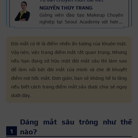
NGUYỄN THÙY TRANG
Giảng viên đào tạo Makeup Chuyên
nghiệp tại Seoul Academy với hơn 5
năm kinh nghiệm đào tạo, đã giảng
dạy hơn 400+ học viên theo nghề
trang điểm. Đào tạo makeup cá nhân,
Đôi mắt có lẽ là điểm nhấn ấn tượng của khuôn mặt.
cô dâu, sự kiện, thời trang – chụp ảnh
Vậy nên, việc trang điểm mắt rất quan trọng. Nhưng
và thiết kế layout trang điểm theo
nếu bạn đang sở hữu một đôi mắt sâu thì làm sao
khuôn mặt. Bài viết được biên soạn
dựa trên giáo trình makeup và kinh
để làm nổi bật đôi mắt của mình và che đi khuyết
nghiệm giảng dạy.
điểm nơi hốc mắt. Đơn giản, bạn sẽ không hề lo lắng
nếu biết cách trang điểm mắt sâu được chia sẻ ngay
dưới đây.
Dáng mắt sâu trông như thế
nào?