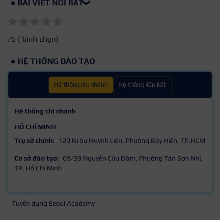
BÀI VIẾT NỔI BẬT
❯
/5 (
bình chọn)
HỆ THỐNG ĐÀO TẠO
Hệ thống chi nhánh
Hệ thống liên kết
Hệ thống chi nhánh
HỒ CHÍ MINH
Trụ sở chính:
120 Ni Sư Huỳnh Liên, Phường Bảy Hiền, TP.HCM
Cơ sở đào tạo:
69/39 Nguyễn Cửu Đàm, Phường Tân Sơn Nhì,
TP. Hồ Chí Minh
Tuyển dụng Seoul Academy