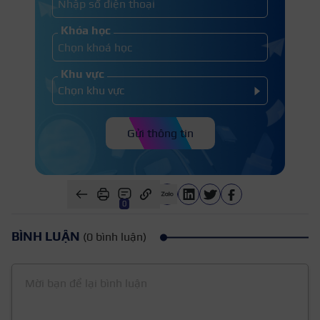
Khóa học
Khu vực
Gửi thông tin
0
BÌNH LUẬN
(0 bình luận)