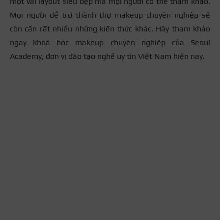
một vài layout siêu đẹp mà mọi người có thể tham khảo.
Mọi người để trở thành thợ makeup chuyên nghiệp sẽ
còn cần rất nhiều những kiến thức khác. Hãy tham khảo
ngay khoá học makeup chuyên nghiệp của Seoul
Academy, đơn vị đào tạo nghề uy tín Việt Nam hiện nay.