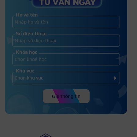
không bị lem, không bị vón cục
Họ và tên
3 Cách xử lý mascara bị khô chỉ
Số điện thoại
trong 1 phút
Khóa học
Khu vực
Gửi thông tin