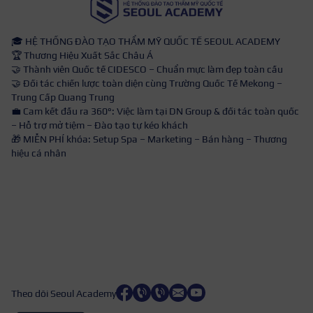
🎓 HỆ THỐNG ĐÀO TẠO THẨM MỸ QUỐC TẾ SEOUL ACADEMY
🏆 Thương Hiệu Xuất Sắc Châu Á
🤝 Thành viên Quốc tế CIDESCO – Chuẩn mực làm đẹp toàn cầu
🤝 Đối tác chiến lược toàn diện cùng Trường Quốc Tế Mekong –
Trung Cấp Quang Trung
💼 Cam kết đầu ra 360°: Việc làm tại DN Group & đối tác toàn quốc
– Hỗ trợ mở tiệm – Đào tạo tự kéo khách
🎁 MIỄN PHÍ khóa: Setup Spa – Marketing – Bán hàng – Thương
hiệu cá nhân
Theo dõi Seoul Academy