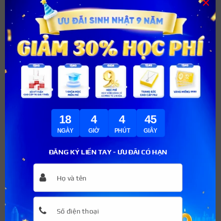
×
Kẻ mày phù hợp với khuôn mặt
Bước 8:
Hoàn thiện khuôn mặt
Bước cuối cùng trong cách trang điểm mắt sâu chính là
hoàn thiện khuôn mặt của mình. Dùng phấn hồng đánh
dưới xương gò mắt, dùng lớp phấn mịn trên bề mặt da.
Tiếp đến, tô màu son mà bạn yêu thích.
18
4
4
44
N
hưng nên nhớ, màu son phải hài hoà với màu phần
NGÀY
GIỜ
PHÚT
GIÂY
mắt. Cuối cùng, sau những bước trang điểm cho mắt sâu,
ĐĂNG KÝ LIỀN TAY - ƯU ĐÃI CÓ HẠN
bạn đã làm đẹp bản thân mình hoàn hảo và che hoàn
toàn khuyết điểm đôi mắt của bạn.