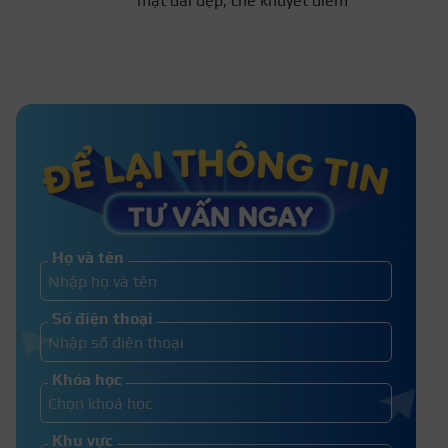
khuyết điểm
Trang điểm phong cách Nhật Bản –
Xu hướng trang điểm Á lẫn Âu
Top 8 tone makeup kỷ yếu đẹp và
xu hướng hiện nay
Họ và tên
Cách làm phấn trang điểm từ
Số điện thoại
nguyên liệu tự nhiên cực đơn giản
Khóa học
Khu vực