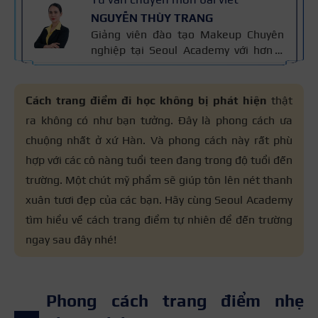
NGUYỄN THÙY TRANG
Giảng viên đào tạo Makeup Chuyên
nghiệp tại Seoul Academy với hơn 5
năm kinh nghiệm đào tạo, đã giảng
dạy hơn 400+ học viên theo nghề
trang điểm. Đào tạo makeup cá nhân,
Cách trang điểm đi học không bị phát hiện
thật
cô dâu, sự kiện, thời trang – chụp ảnh
ra không có như bạn tưởng. Đây là phong cách ưa
và thiết kế layout trang điểm theo
chuộng nhất ở xứ Hàn. Và phong cách này rất phù
khuôn mặt. Bài viết được biên soạn
dựa trên giáo trình makeup và kinh
hợp với các cô nàng tuổi teen đang trong độ tuổi đến
nghiệm giảng dạy.
trường. Một chút mỹ phẩm sẽ giúp tôn lên nét thanh
xuân tươi đẹp của các bạn. Hãy cùng Seoul Academy
tìm hiểu về cách trang điểm tự nhiên để đến trường
ngay sau đây nhé!
Phong cách trang điểm nhẹ