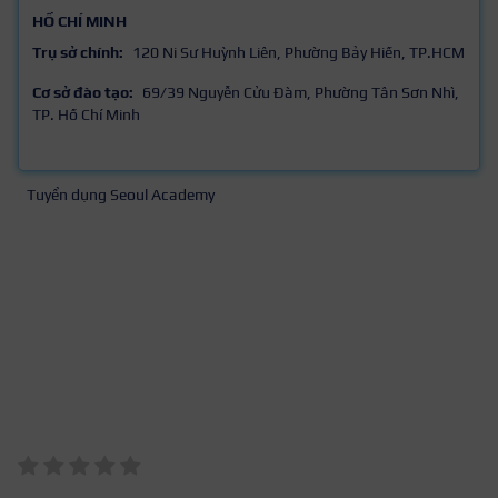
HỒ CHÍ MINH
Trụ sở chính:
120 Ni Sư Huỳnh Liên, Phường Bảy Hiền, TP.HCM
Cơ sở đào tạo:
69/39 Nguyễn Cửu Đàm, Phường Tân Sơn Nhì,
TP. Hồ Chí Minh
Tuyển dụng Seoul Academy