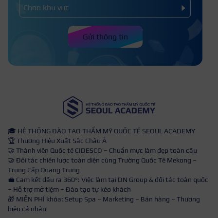
Gửi thông tin
🎓 HỆ THỐNG ĐÀO TẠO THẨM MỸ QUỐC TẾ SEOUL ACADEMY
🏆 Thương Hiệu Xuất Sắc Châu Á
🤝 Thành viên Quốc tế CIDESCO – Chuẩn mực làm đẹp toàn cầu
🤝 Đối tác chiến lược toàn diện cùng Trường Quốc Tế Mekong –
Trung Cấp Quang Trung
💼 Cam kết đầu ra 360°: Việc làm tại DN Group & đối tác toàn quốc
– Hỗ trợ mở tiệm – Đào tạo tự kéo khách
🎁 MIỄN PHÍ khóa: Setup Spa – Marketing – Bán hàng – Thương
hiệu cá nhân