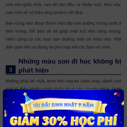
son vào giữa môi, sau đó tán đều ra khắp môi. Như vậy,
son môi sẽ có hiệu ứng ombre rất đẹp.
Bạn cũng nên thoa thêm một lớp son dưỡng trong suốt ở
bên trong. Để bảo vệ và giúp môi trở nên căng mọng.
Hiện cũng có các loại son dưỡng môi có màu nhẹ. Rất
đơn giản khi sử dụng và phù hợp với các bạn nữ sinh.
Những màu son đi học không bị
phát hiện
Không phải kẻ mắt, kem nền hay kẻ chân mày, đánh son
mới là điều khiến nhiều thầy cô và phụ huynh chú ý. Dưới
×
đây là top những màu son “dễ giấu” bạn có thể tham
khảo:
Son màu đào
Màu đào là màu kết hợp giữa cam và hồng với màu sắc