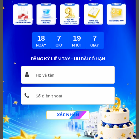
nhẹ nhàng, gần giống với màu môi tự nhiên của em bé.
Với màu son này, các bạn học sinh chỉ cần thoa nhẹ lên
lòng môi và tán đều. Dù lỡ tay dùng nhiều son thì màu
sắc cũng rất tự nhiên, không quá nổi bật.
18
7
19
5
NGÀY
GIỜ
PHÚT
GIÂY
ĐĂNG KÝ LIỀN TAY - ƯU ĐÃI CÓ HẠN
XÁC NHẬN
Màu hồng đào nhẹ nhàng, gần giống với màu môi em