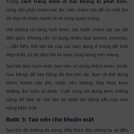
Trong
cách trang điểm đi học không bị phát hiện
,
cũng cần phải chăm sóc da. Việc chăm sóc để có một làn
da đẹp và khỏe mạnh là vô cùng quan trọng.
Với những cô nàng tuổi teen, các bước chăm sóc da rất
đơn giản. Không cần sử dụng nhiều loại serum, essence,
… đắt tiền. Bởi làn da của các bạn đang ở trong độ tuổi
đẹp nhất, có độ đàn hồi và luôn căng bóng mịn màng.
Sau khi làm sạch mặt, bạn nên sử dụng thêm toner (nước
hoa hồng) để cân bằng độ ẩm cho da. Bạn có thể dùng
thêm lotion cấp ẩm. Hoặc nếu không, hãy thoa kem
dưỡng ẩm luôn là được. Cuối cùng sử dụng kem chống
nắng để bảo vệ cho làn da dưới tác động xấu của ánh
nắng Mặt Trời.
Bước 3: Tạo nền cho khuôn mặt
Sau khi đã dưỡng da xong, tiếp theo đây chúng ta sẽ đến