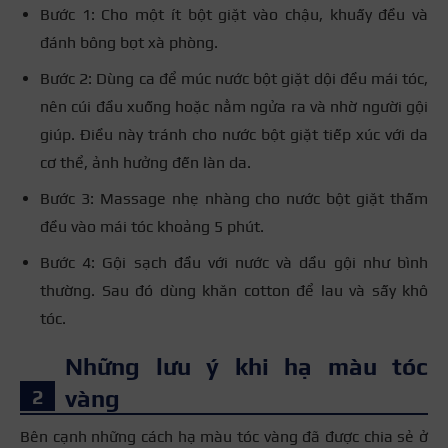
Bước 1: Cho một ít bột giặt vào chậu, khuấy đều và
đánh bông bọt xà phòng.
Bước 2: Dùng ca để múc nước bột giặt dội đều mái tóc,
nên cúi đầu xuống hoặc nằm ngửa ra và nhờ người gội
giúp. Điều này tránh cho nước bột giặt tiếp xúc với da
cơ thể, ảnh hưởng đến làn da.
Bước 3: Massage nhẹ nhàng cho nước bột giặt thấm
đều vào mái tóc khoảng 5 phút.
Bước 4: Gội sạch đầu với nước và dầu gội như bình
thường. Sau đó dùng khăn cotton để lau và sấy khô
tóc.
Những lưu ý khi hạ màu tóc
vàng
Bên cạnh những cách hạ màu tóc vàng đã được chia sẻ ở