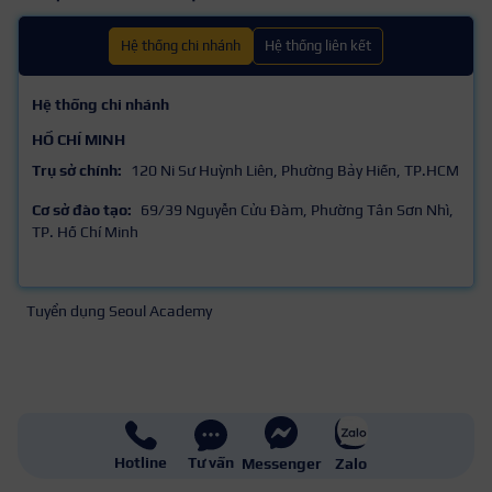
Hệ thống chi nhánh
Hệ thống liên kết
Hệ thống chi nhánh
HỒ CHÍ MINH
Trụ sở chính:
120 Ni Sư Huỳnh Liên, Phường Bảy Hiền, TP.HCM
Cơ sở đào tạo:
69/39 Nguyễn Cửu Đàm, Phường Tân Sơn Nhì,
TP. Hồ Chí Minh
Tuyển dụng Seoul Academy
Hotline
Tư vấn
Messenger
Zalo