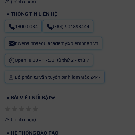
/5 (
bình chọn)
THÔNG TIN LIÊN HỆ
1800 0084
(+84) 901898444
tuyensinhseoulacademy@diemnhan.vn
Open: 8:00 - 17:30, từ thứ 2 - thứ 7
Bộ phận tư vấn tuyển sinh làm việc 24/7
BÀI VIẾT NỔI BẬT
❯
/5 (
bình chọn)
HỆ THỐNG ĐÀO TẠO