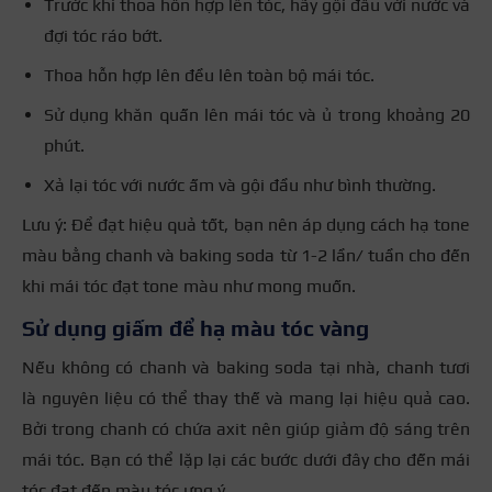
Trước khi thoa hỗn hợp lên tóc, hãy gội đầu với nước và
đợi tóc ráo bớt.
Thoa hỗn hợp lên đều lên toàn bộ mái tóc.
Sử dụng khăn quấn lên mái tóc và ủ trong khoảng 20
phút.
Xả lại tóc với nước ấm và gội đầu như bình thường.
Lưu ý: Để đạt hiệu quả tốt, bạn nên áp dụng cách hạ tone
màu bằng chanh và baking soda từ 1-2 lần/ tuần cho đến
khi mái tóc đạt tone màu như mong muốn.
Sử dụng giấm để hạ màu tóc vàng
Nếu không có chanh và baking soda tại nhà, chanh tươi
là nguyên liệu có thể thay thế và mang lại hiệu quả cao.
Bởi trong chanh có chứa axit nên giúp giảm độ sáng trên
mái tóc. Bạn có thể lặp lại các bước dưới đây cho đến mái
tóc đạt đến màu tóc ưng ý.