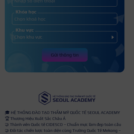
Khóa học
Khu vực
Gửi thông tin
🎓 HỆ THỐNG ĐÀO TẠO THẨM MỸ QUỐC TẾ SEOUL ACADEMY
🏆 Thương Hiệu Xuất Sắc Châu Á
🤝 Thành viên Quốc tế CIDESCO – Chuẩn mực làm đẹp toàn cầu
🤝 Đối tác chiến lược toàn diện cùng Trường Quốc Tế Mekong –