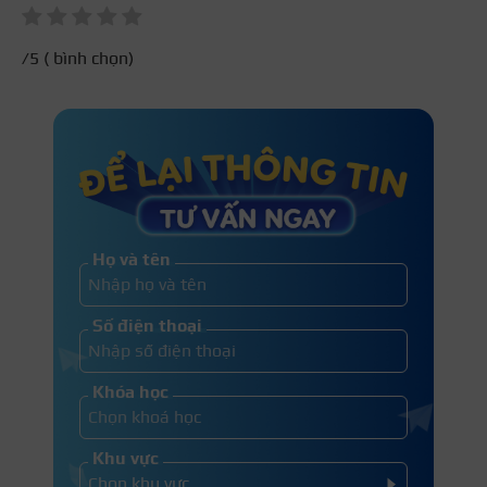
/5 (
bình chọn)
Họ và tên
Số điện thoại
Khóa học
Khu vực