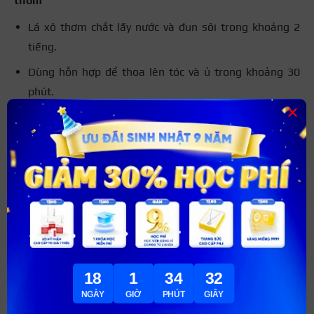
thơm
Lá xô thơm chắt lấy nước và đun sôi trong khoảng 2
tiếng.
Dùng hỗn hợp để thoa lên tóc và ủ trong khoảng 30
phút.
×
Cuối cùng, gội sạch tóc và xả lại với nước sạch.
Sử dụng bột amla
Bột amla là nguyên liệu được chế biến từ một loại quả
đặc trưng của Ấn Độ. Với những bạn có mong muốn màu
tóc nhuộm tối hơn, bạn có thể tận dụng nguyên liệu này
để khắc phục màu tóc nhuộm quá sáng.
Bước 1: Chuẩn bị nguyên liệu
18
1
34
31
Bột amla
NGÀY
GIỜ
PHÚT
GIÂY
Nước