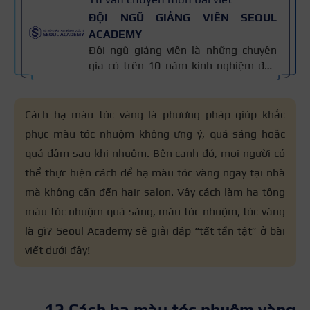
ĐỘI NGŨ GIẢNG VIÊN SEOUL
ACADEMY
Đội ngũ giảng viên là những chuyên
gia có trên 10 năm kinh nghiệm đào
tạo nghề và kiến thức thẩm mỹ
chuyên môn sâu về spa, phun xăm,
nối mi, trang điểm, tóc. Nội dung bài
Cách hạ màu tóc vàng là phương pháp giúp khắc
viết được xây dựng dựa trên giáo trình
phục màu tóc nhuộm không ưng ý, quá sáng hoặc
đào tạo và kinh nghiệm giảng dạy
quá đậm sau khi nhuộm. Bên cạnh đó, mọi người có
thực tế, đồng thời được cập nhật
thường xuyên để đảm bảo tính chính
thể thực hiện cách để hạ màu tóc vàng ngay tại nhà
xác.
mà không cần đến hair salon. Vậy cách làm hạ tông
màu tóc nhuộm quá sáng, màu tóc nhuộm, tóc vàng
là gì? Seoul Academy sẽ giải đáp “tất tần tật” ở bài
viết dưới đây!
12 Cách hạ màu tóc nhuộm vàng