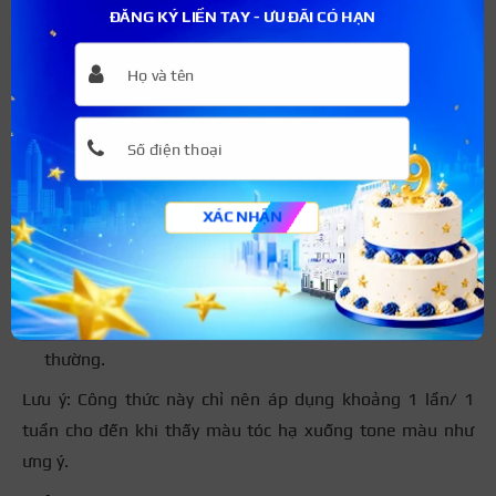
ĐĂNG KÝ LIỀN TAY - ƯU ĐÃI CÓ HẠN
Dầu dừa
Dầu xả
Bước 2: Các bước thực hiện
Trộn những nguyên liệu đã chuẩn bị tạo thành hỗn
hợp đặc sệt, sánh mịn.
Thoa đều hỗn hợp lên toàn bộ mái tóc hoặc phần tóc
XÁC NHẬN
mà bạn muốn hạ tone.
Ủ tóc trong khoảng 30 phút để mái tóc thấm màu.
Sau đó, xả tóc với nước lạnh và gội đầu như bình
thường.
Lưu ý: Công thức này chỉ nên áp dụng khoảng 1 lần/ 1
tuần cho đến khi thấy màu tóc hạ xuống tone màu như
ưng ý.