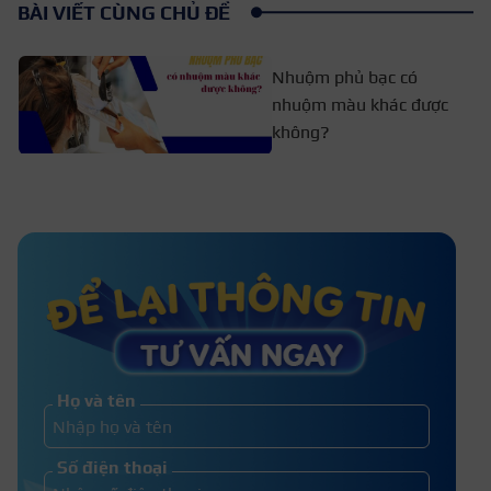
BÀI VIẾT CÙNG CHỦ ĐỀ
Nhuộm phủ bạc có
nhuộm màu khác được
không?
Nhuộm tóc bị rát da đầu có sao
không? Cách khắc phục nhanh
Công thức nhuộm tóc màu nâu trà
sữa đúng chuẩn Hàn Quốc
Họ và tên
Những điều cần biết về nhuộm
Số điện thoại
phục hồi cho mái tóc