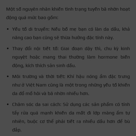
Một số nguyên nhân khiến tình trạng tuyến bã nhờn hoạt
động quá mức bao gồm:
Yếu tố di truyền: Nếu bố mẹ bạn có làn da dầu, khả
năng cao bạn cũng sẽ thừa hưởng đặc tính này.
Thay đổi nội tiết tố: Giai đoạn dậy thì, chu kỳ kinh
nguyệt hoặc mang thai thường làm hormone biến
động, kích thích sản sinh dầu.
Môi trường và thời tiết: Khí hậu nóng ẩm đặc trưng
như ở Việt Nam cũng là một trong những yếu tố khiến
da đổ mồ hôi và bã nhờn nhiều hơn.
Chăm sóc da sai cách: Sử dụng các sản phẩm có tính
tẩy rửa quá mạnh khiến da mất đi lớp màng ẩm tự
nhiên, buộc cơ thể phải tiết ra nhiều dầu hơn để bù
đắp.