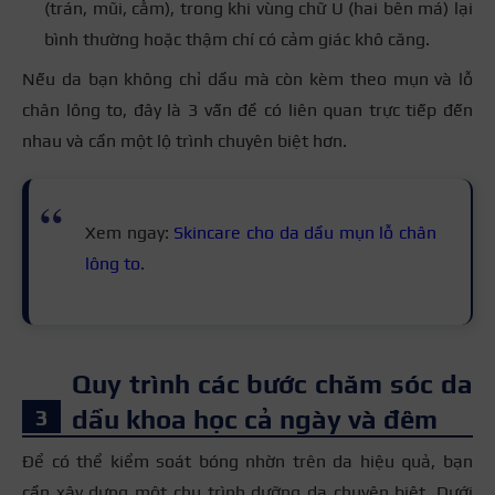
(trán, mũi, cằm), trong khi vùng chữ U (hai bên má) lại
bình thường hoặc thậm chí có cảm giác khô căng.
Nếu da bạn không chỉ dầu mà còn kèm theo mụn và lỗ
chân lông to, đây là 3 vấn đề có liên quan trực tiếp đến
nhau và cần một lộ trình chuyên biệt hơn.
Xem ngay:
Skincare cho da dầu mụn lỗ chân
lông to
.
Quy trình các bước chăm sóc da
dầu khoa học cả ngày và đêm
Để có thể kiểm soát bóng nhờn trên da hiệu quả, bạn
cần xây dựng một chu trình dưỡng da chuyên biệt. Dưới