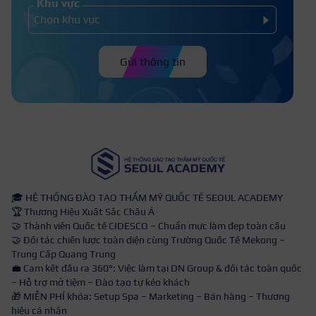
Khu vực
Gửi thông tin
🎓 HỆ THỐNG ĐÀO TẠO THẨM MỸ QUỐC TẾ SEOUL ACADEMY
🏆 Thương Hiệu Xuất Sắc Châu Á
🤝 Thành viên Quốc tế CIDESCO – Chuẩn mực làm đẹp toàn cầu
🤝 Đối tác chiến lược toàn diện cùng Trường Quốc Tế Mekong –
Trung Cấp Quang Trung
💼 Cam kết đầu ra 360°: Việc làm tại DN Group & đối tác toàn quốc
– Hỗ trợ mở tiệm – Đào tạo tự kéo khách
🎁 MIỄN PHÍ khóa: Setup Spa – Marketing – Bán hàng – Thương
hiệu cá nhân