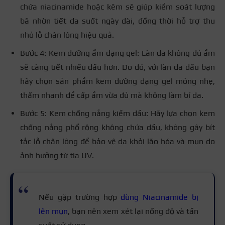
chứa niacinamide hoặc kẽm sẽ giúp kiểm soát lượng
bã nhờn tiết da suốt ngày dài, đồng thời hỗ trợ thu
nhỏ lỗ chân lông hiệu quả.
Bước 4: Kem dưỡng ẩm dạng gel: Làn da không đủ ẩm
sẽ càng tiết nhiều dầu hơn. Do đó, với làn da dầu bạn
hãy chọn sản phẩm kem dưỡng dạng gel mỏng nhẹ,
thấm nhanh để cấp ẩm vừa đủ mà không làm bí da.
Bước 5: Kem chống nắng kiềm dầu: Hãy lựa chọn kem
chống nắng phổ rộng không chứa dầu, không gây bít
tắc lỗ chân lông để bảo vệ da khỏi lão hóa và mụn do
ảnh hưởng từ tia UV.
Nếu gặp trường hợp
dùng Niacinamide bị
lên mụn
, bạn nên xem xét lại nồng độ và tần