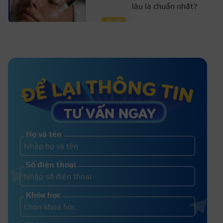
lâu là chuẩn nhất?
Chăm sóc da sau tiêm Meso chuẩn Y
khoa giúp da phục hồi nhanh
Nâng cơ HIFU có hiệu quả không?
Giữ được bao lâu?
Họ và tên
Xông hơi đá muối Himalaya là gì? Bí
Số điện thoại
quyết chăm sóc sức khỏe toàn diện
Khóa học