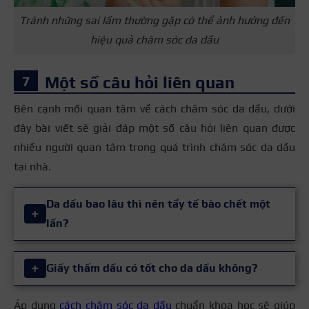
Tránh những sai lầm thường gặp có thể ảnh hưởng đến
hiệu quả chăm sóc da dầu
Một số câu hỏi liên quan
Bên cạnh mối quan tâm về cách chăm sóc da dầu, dưới
đây bài viết sẽ giải đáp một số câu hỏi liên quan được
nhiều người quan tâm trong quá trình chăm sóc da dầu
tại nhà.
Da dầu bao lâu thì nên tẩy tế bào chết một
+
lần?
Đối với da dầu, tần suất tẩy tế bào chết bạn nên duy
+
Giấy thấm dầu có tốt cho da dầu không?
trì từ 2 – 3 lần mỗi tuần là lý tưởng. Thời gian đầu
bạn có thể bắt đầu với tần suất 1 – 2 lần nếu làn da
Áp dụng
cách chăm sóc da dầu
chuẩn khoa học sẽ giúp
Giấy thấm dầu là sản phẩm cần thiết cho da dầu nếu