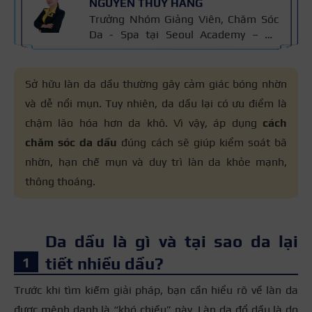
NGUYỄN THÚY HẰNG
Trưởng Nhóm Giảng Viên, Chăm Sóc
Da - Spa tại Seoul Academy – Hệ
thống Đào tạo Thẩm mỹ Quốc tế với
hơn 15 năm kinh nghiệm Ngành
Chăm Sóc Da, chứng chỉ thẩm mỹ
Sở hữu làn da dầu thường gây cảm giác bóng nhờn
Cidesco Thụy Sỹ 2011, chứng chỉ
và dễ nổi mụn. Tuy nhiên, da dầu lại có ưu điểm là
chuyên sâu Body Cibtac Singapore,
chậm lão hóa hơn da khô. Vì vậy, áp dụng
cách
ban giám khảo Hiệp hội ngành làm
đẹp Asian.
chăm sóc da dầu
đúng cách sẽ giúp kiểm soát bã
nhờn, hạn chế mụn và duy trì làn da khỏe mạnh,
thông thoáng.
Da dầu là gì và tại sao da lại
tiết nhiều dầu?
Trước khi tìm kiếm giải pháp, bạn cần hiểu rõ về làn da
được mệnh danh là “khó chiều” này. Làn da đổ dầu là do