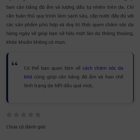
nhạy cảm. Sau đó tăng dần tần suất sử dụng sao cho
bạn cân bằng độ ẩm và lượng dầu tự nhiên trên da. Chỉ
dùng đúng cách. Sản phẩm giúp hút bớt dầu thừa và
phù hợp với phản ứng của làn da. Không nên tẩy tế
cần tuân thủ quy trình làm sạch sâu, cấp nước đầy đủ với
giảm bóng nhờn nhanh chóng. Tuy nhiên, chỉ nên
bào chết hàng ngày vì khi thực hiện quá nhiều sẽ
các sản phẩm phù hợp và duy trì thói quen chăm sóc da
dùng 1 – 2 lần/ngày và dặm nhẹ ở vùng chữ T, tránh
tăng nguy cơ kích ứng và khiến da tiết dầu nhiều hơn.
hàng ngày sẽ giúp bạn sở hữu một làn da thông thoáng,
chà xát mạnh làm ảnh hưởng hàng rào bảo vệ da.
khỏe khoắn không có mụn.
Có thể bạn quan tâm về
cách chăm sóc da
khô
cũng giúp cân bằng độ ẩm và hạn chế
tình trạng da tiết dầu quá mức.
Chưa có đánh giá!