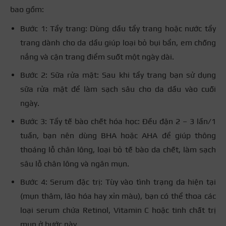
bao gồm:
Bước 1: Tẩy trang: Dùng dầu tẩy trang hoặc nước tẩy
trang dành cho da dầu giúp loại bỏ bụi bẩn, em chống
nắng và cặn trang điểm suốt một ngày dài.
Bước 2: Sữa rửa mặt: Sau khi tẩy trang bạn sử dụng
sữa rửa mặt để làm sạch sâu cho da dầu vào cuối
ngày.
Bước 3: Tẩy tế bào chết hóa học: Đều đặn 2 – 3 lần/1
tuần, bạn nên dùng BHA hoặc AHA để giúp thông
thoáng lỗ chân lông, loại bỏ tế bào da chết, làm sạch
sâu lỗ chân lông và ngăn mụn.
Bước 4: Serum đặc trị: Tùy vào tình trạng da hiện tại
(mụn thâm, lão hóa hay xỉn màu), bạn có thể thoa các
loại serum chứa Retinol, Vitamin C hoặc tinh chất trị
mụn ở bước này.