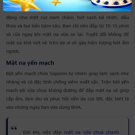
Các loại mặt nạ chứa đất sét Kaolin hoặc Bentonite hoạt
động như một cục nam châm, hút sạch bã nhờn, dầu
thừa và bụi bẩn bám sâu. Bạn chỉ nên đắp từ 10-15 phút
và rửa ngay khi mặt nạ vừa se lại. Tuyệt đối không để
mặt nạ khô nứt nẻ trên da vì sẽ gây hiện tượng hút ẩm
ngược.
Mặt nạ yến mạch
Bột yến mạch chứa Saponin tự nhiên giúp làm sạch nhẹ
nhàng và có đặc tính chống viêm xuất sắc. Trộn bột yến
mạch với sữa chua không đường để đắp mặt nạ sẽ giúp
cấp ẩm, làm dịu và phục hồi nền da cực tốt, đặc biệt là
vào những ngày bạn vừa dùng BHA.
Đôi khi, việc đắp
mặt nạ sữa chua chanh