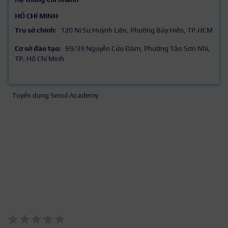
HỒ CHÍ MINH
Trụ sở chính:
120 Ni Sư Huỳnh Liên, Phường Bảy Hiền, TP.HCM
Cơ sở đào tạo:
69/39 Nguyễn Cửu Đàm, Phường Tân Sơn Nhì,
TP. Hồ Chí Minh
Tuyển dụng Seoul Academy