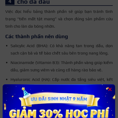
cho da dầu
Việc đọc hiểu bảng thành phần sẽ giúp bạn tránh tình
trạng “tiền mất tật mang” và chọn đúng sản phẩm cứu
tinh cho làn da bóng nhờn.
Các thành phần nên dùng
Salicylic Acid (BHA):
Có khả năng tan trong dầu, dọn
sạch cặn bã và tế bào chết sâu bên trong nang lông.
Niacinamide (Vitamin B3):
Thành phần vàng giúp kiềm
dầu, giảm sưng viêm và củng cố hàng rào bảo vệ.
Hyaluronic Acid (HA):
Cấp nước đa tầng siêu việt, kết
cấu lỏng nhẹ không gây bí mặt.
×
Zinc PCA (Kẽm):
Kháng khuẩn, hỗ trợ giảm tiết bã
nhờn cực kỳ hiệu quả.
Các thành phần nên tránh