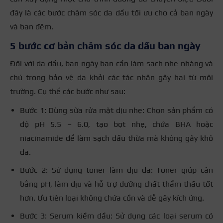
đây là các bước chăm sóc da dầu tối ưu cho cả ban ngày
và ban đêm.
5 bước cơ bản chăm sóc da dầu ban ngày
Đối với da dầu, ban ngày bạn cần làm sạch nhẹ nhàng và
chú trọng bảo vệ da khỏi các tác nhân gây hại từ môi
trường. Cụ thể các bước như sau:
Bước 1: Dùng sữa rửa mặt dịu nhẹ: Chọn sản phẩm có
độ pH 5.5 – 6.0, tạo bọt nhẹ, chứa BHA hoặc
niacinamide để làm sạch dầu thừa mà không gây khô
da.
Bước 2: Sử dụng toner làm dịu da: Toner giúp cân
bằng pH, làm dịu và hỗ trợ dưỡng chất thẩm thấu tốt
hơn. Ưu tiên loại không chứa cồn và dễ gây kích ứng.
Bước 3: Serum kiềm dầu: Sử dụng các loại serum có