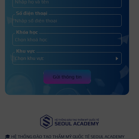
Con gái nên thi vào trường đại học
Số điện thoại
nào để có cơ hội việc làm tốt?
Khóa học
Khu vực
Gửi thông tin
🎓 HỆ THỐNG ĐÀO TẠO THẨM MỸ QUỐC TẾ SEOUL ACADEMY