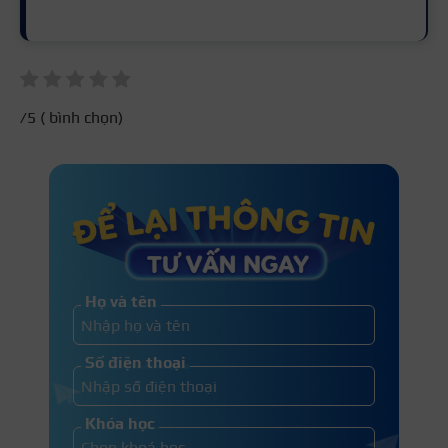
/5 (
bình chọn)
Họ và tên
Số điện thoại
Khóa học