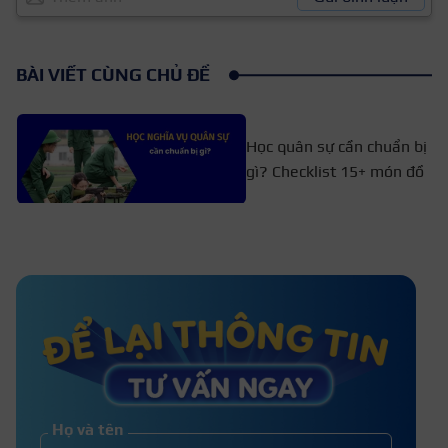
BÀI VIẾT CÙNG CHỦ ĐỀ
Học quân sự cần chuẩn bị
gì? Checklist 15+ món đồ
Học đại học xong có phải đi nghĩa
vụ không?
Muốn làm giảng viên đại học thì
học ngành gì? Điều kiện
Họ và tên