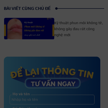
BÀI VIẾT CÙNG CHỦ ĐỀ
Kỹ thuật phun môi không tê,
không gây đau rát công
nghệ mới
Phun môi mực hữu cơ bao lâu lên
màu? Quá trình lên màu như thế
nào?
Phun môi pha lê là gì? Có nên phun
môi không? Màu nào đẹp?
Họ và tên