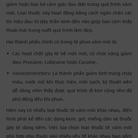
giảm hoặc loại bỏ cảm giác đau đớn trong quá trình xăm
môi. Loại thuốc này hoạt động bằng cách ngăn chặn các
tín hiệu đau từ dây thần kinh đến não giúp bạn cảm thấy
thoải mái trong suốt quá trình làm đẹp.
Hai thành phần chính có trong tê phun xăm môi là:
Các hoạt chất gây tê bề mặt môi, có chức năng giảm
đau: Procaine, Lidocaine hoặc Cocaine.
Vasoconstrictors: Là thành phần giảm tình trạng chảy
máu, nước mô khi thực hiện, môi sạch, kỹ thuật viên
dễ dàng nhìn thấy được quá trình đi kim cũng như độ
phủ đồng đều khi phun.
Hiện nay có nhiều loại thuốc tê xăm môi khác nhau, điển
hình phải kể đến các dạng kem, gel, miếng dán và thuốc
gây tê dạng tiêm. Việc lựa chọn loại thuốc tê xăm môi
phù hợp phụ thuộc vào nhiều yếu tố khác nhau bao gồm