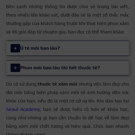
Bên cạnh những thông tin được chia sẻ trong bài viết,
theo nhiều lần khảo sát, dưới đây sẽ là một số thắc mắc
thường gặp của khách hàng trước khi thực hiện phun xăm
và lời giải đáp từ chuyên gia, bạn đọc có thể tham khảo:
+
Ủ tê môi bao lâu?
Thông thường, thời gian ủ tê môi tốt nhất là từ 15 –
+
Phun môi bao lâu thì hết thuốc tê?
30 phút. Tuy nhiên tùy vào từng loại thuốc tê, thời
gian ủ tê trên môi và chân mày sẽ khác nhau.
Dù có sử dụng
thuốc tê xăm môi
nhưng việc làm đẹp cho
Với vấn đề ủ tê bao lâu hết tác dụng, thì theo các
đôi môi bằng biện pháp xăm môi sẽ ảnh hưởng đến sức
chuyên gia phun xăm cho biết thuốc tê chỉ có tác
Sau 15 phút, hãy kiểm tra bề mặt vùng được bôi tê,
khỏe của bạn, nếu đó là một cơ sở uy tín. Khi đào tạo tại
dụng trong thời gian nhất định. Với quá tình thực
xem liệu thuốc tê đã thấm đủ vào da hay chưa. Nếu
Seoul Academy
, bạn sẽ được hiểu rõ hơn về khóa học,
hiện phun môi kéo dài 2-3 tiếng đồng hồ. Để giảm
da vẫn còn mềm và chưa thấm thuốc tê, hãy tiếp tục
cũng như những gì bạn cần chuẩn bị để học về làm đẹp
cảm giác đau cho khách hàng, kỹ thuật viên buộc
ủ tê thêm 5 phút nữa.
bằng xăm môi chất lượng và hiệu quả. Chúc bạn nhanh
phải thoa thuốc tê liên tục 5-6 lần khi đi kim.
Xem thêm:
Dấu hiệu phun môi bị hỏng và cách xử lý
chóng thành công!