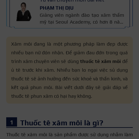
PHẠM THỊ DỊU
Giảng viên ngành đào tạo xăm thẩm
mỹ tại Seoul Academy, có hơn 8 năm
kinh nghiệm trong nghề, đạt nhiều
giải thưởng quốc tế và là Giảng viên
Xuất sắc Seoul Academy 2023. Nội
Xăm môi đang là một phương pháp làm đẹp được
dung được kiểm định dựa trên kinh
nhiều bạn nữ đón nhận. Để giảm đau đớn trong quá
nghiệm và tiêu chuẩn kỹ thuật phun
trình xăm chuyên viên sẽ dùng
thuốc tê xăm môi
để
xăm của cô áp dụng trong đào tạo,
đảm bảo chính xác và an toàn cho
ủ tê trước khi xăm. Nhiều bạn lo ngại việc sủ dụng
người học.
thuốc tê sẽ ảnh hưởng đến sức khoẻ và thần kinh, và
kết quả phun môi. Bài viết dưới đây sẽ giải đáp về
thuốc tê phun xăm có hại hay không.
Thuốc tê xăm môi là gì?
Thuốc tê xăm môi là sản phẩm được sử dụng nhằm làm