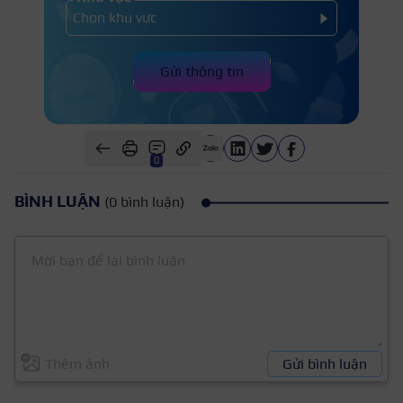
Sau 3-4 tiếng, thuốc tê sẽ hết tác dụng toàn bộ,
Gửi thông tin
môi sẽ có cảm giác hơi khó chịu
0
BÌNH LUẬN
(0 bình luận)
Thêm ảnh
Gửi bình luận