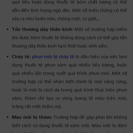
quá liều hoặc dùng thuốc tê kém chất lượng có thể
dẫn đến tình trạng ngộ độc. Một số triệu chứng có thể
xảy ra như buồn nôn, chóng mặt, co giật…
Tổn thương dây thần kinh
: Một số trường hợp hiếm
khi được tiêm thuốc tê không đúng cách có thể gây tổn
thương dây thần kinh tạm thời hoặc vĩnh viễn.
Cháy tê
:
phun môi bị cháy tê
là dấu hiệu của việc lạm
dụng thuốc tê phun xăm quá nhiều liều lượng, hoặc
quá nhiều lần trong suốt quá trình phun môi. Một số
trường hợp có thể nhận biết chính là môi căng cứng,
hoặc là môi bị rách da trong quá trình thực hiện phun
xăm, thậm chí tạo ra vùng loang lổ màu trên môi,
trông rất mất thẩm mỹ.
Màu môi bị thâm:
Trường hợp dễ gặp phải khi không
biết cách sử dụng thuốc tê xăm môi. Màu môi bị đậm