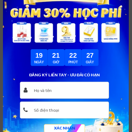
Cách làm tan thuốc tê môi
nhanh nhất
Thông thường, thuốc tê môi sẽ tự tan dần sau một
khoảng thời gian nhất định từ 3 – 4 tiếng sau bôi. Tuy
nhiên, có một số cách bạn có thể áp dụng giúp đẩy nhanh
quá trình tan thuốc tê. Cụ thể
19
21
22
26
NGÀY
GIỜ
PHÚT
GIÂY
ĐĂNG KÝ LIỀN TAY - ƯU ĐÃI CÓ HẠN
XÁC NHẬN