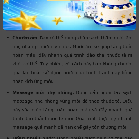
Bạn có thể áp dụng một số phương pháp giúp thuốc tê
tan nhanh hơn
Chườm ấm
: Bạn có thể dùng khăn sạch thấm nước ấm
nhẹ nhàng chườm lên môi. Nước ấm sẽ giúp tăng tuần
hoàn máu, đẩy nhanh quá trình đào thải thuốc tê ra
khỏi cơ thể. Tuy nhiên, với cách này bạn không chườm
quá lâu hoặc sử dụng nước quá trình tránh gây bỏng
hoặc kích ứng môi.
Massage môi nhẹ nhàng
: Dùng đầu ngón tay sạch
massage nhẹ nhàng vùng môi đã thoa thuốc tê. Điều
này vừa giúp tăng tuần hoàn máu và đẩy nhanh quá
trình đào thải thuốc tê môi. Quá trình thực hiện tránh
massage quá mạnh để hạn chế gây tổn thương môi.
Uống nhiều nước
: Uống nhiều nước giúp cơ thể đào