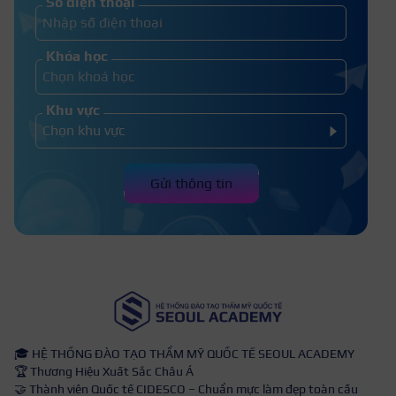
Số điện thoại
Khóa học
Khu vực
Gửi thông tin
🎓 HỆ THỐNG ĐÀO TẠO THẨM MỸ QUỐC TẾ SEOUL ACADEMY
🏆 Thương Hiệu Xuất Sắc Châu Á
🤝 Thành viên Quốc tế CIDESCO – Chuẩn mực làm đẹp toàn cầu