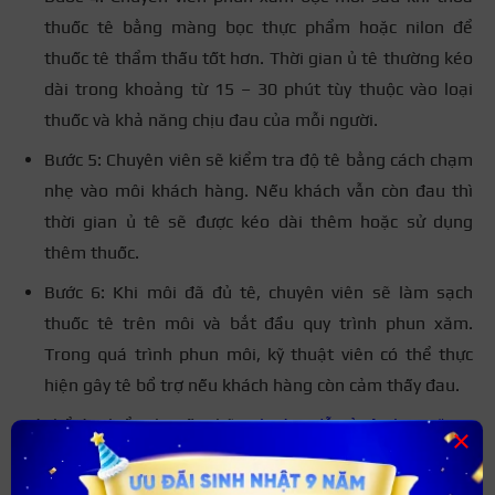
thuốc tê bằng màng bọc thực phẩm hoặc nilon để
thuốc tê thẩm thấu tốt hơn. Thời gian ủ tê thường kéo
dài trong khoảng từ 15 – 30 phút tùy thuộc vào loại
thuốc và khả năng chịu đau của mỗi người.
Bước 5: Chuyên viên sẽ kiểm tra độ tê bằng cách chạm
nhẹ vào môi khách hàng. Nếu khách vẫn còn đau thì
thời gian ủ tê sẽ được kéo dài thêm hoặc sử dụng
thêm thuốc.
Bước 6: Khi môi đã đủ tê, chuyên viên sẽ làm sạch
thuốc tê trên môi và bắt đầu quy trình phun xăm.
Trong quá trình phun môi, kỹ thuật viên có thể thực
hiện gây tê bổ trợ nếu khách hàng còn cảm thấy đau.
Có thể tìm hiểu chi tiết những
hướng dẫn ủ tê phun xăm
×
an toàn đúng cách