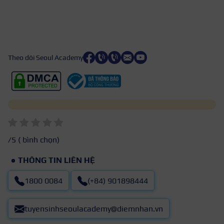
Theo dõi Seoul Academy
/5 (
bình chọn)
THÔNG TIN LIÊN HỆ
1800 0084
(+84) 901898444
tuyensinhseoulacademy@diemnhan.vn