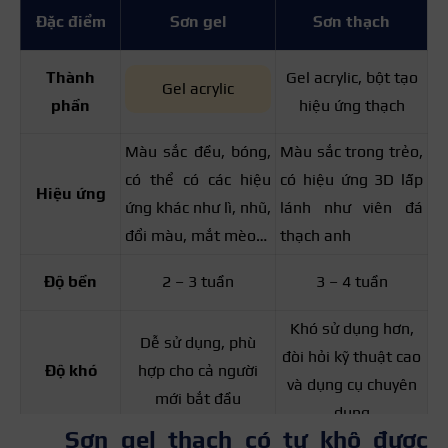
Đặc điểm
Sơn gel
Sơn thạch
Thành
Gel acrylic, bột tạo
Gel acrylic
phần
hiệu ứng thạch
Màu sắc đều, bóng,
Màu sắc trong trẻo,
có thể có các hiệu
có hiệu ứng 3D lấp
Hiệu ứng
ứng khác như lì, nhũ,
lánh như viên đá
đổi màu, mắt mèo…
thạch anh
Độ bền
2 – 3 tuần
3 – 4 tuần
Khó sử dụng hơn,
Dễ sử dụng, phù
đòi hỏi kỹ thuật cao
Độ khó
hợp cho cả người
và dụng cụ chuyên
mới bắt đầu
dụng
Sơn gel thạch có tự khô được