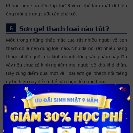
Không nên sơn đến lớp thứ 3 vì có thể làm mất đi hiệu
ứng móng trong suốt cần phải có.
Sơn gel thạch loại nào tốt?
Một trong những thắc mắc của rất nhiều người về sơn
thạch đó là nên dùng loại nào. Như đã nói rất nhiều hãng
thuộc nhiều quốc gia kinh doanh dòng sản phẩm này. Do
vậy nếu chưa có kinh nghiệm mọi người sẽ khá khó khăn.
Hãy cùng điểm qua một vài loại sơn gel thạch nổi tiếng
uy tín hiện nay để có thể lựa chọn dễ dàng hơn.
×
Hãng sơn gel Very Good Nail:
Xuất xứ từ Hàn Quốc
có giá bán khoảng 500.000Đ.
Sơn gel thạch Polish RuBy:
Được bán với giá khoảng
65.000Đ.
Sơn gel thương hiệu TAO:
Hiện nay một bộ 24 chai