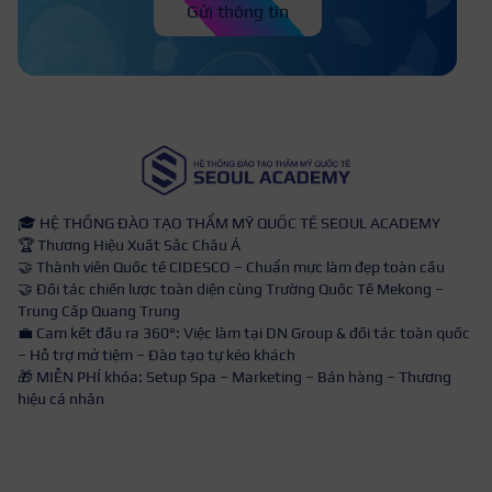
Gửi thông tin
🎓 HỆ THỐNG ĐÀO TẠO THẨM MỸ QUỐC TẾ SEOUL ACADEMY
🏆 Thương Hiệu Xuất Sắc Châu Á
🤝 Thành viên Quốc tế CIDESCO – Chuẩn mực làm đẹp toàn cầu
🤝 Đối tác chiến lược toàn diện cùng Trường Quốc Tế Mekong –
Trung Cấp Quang Trung
💼 Cam kết đầu ra 360°: Việc làm tại DN Group & đối tác toàn quốc
– Hỗ trợ mở tiệm – Đào tạo tự kéo khách
🎁 MIỄN PHÍ khóa: Setup Spa – Marketing – Bán hàng – Thương
hiệu cá nhân