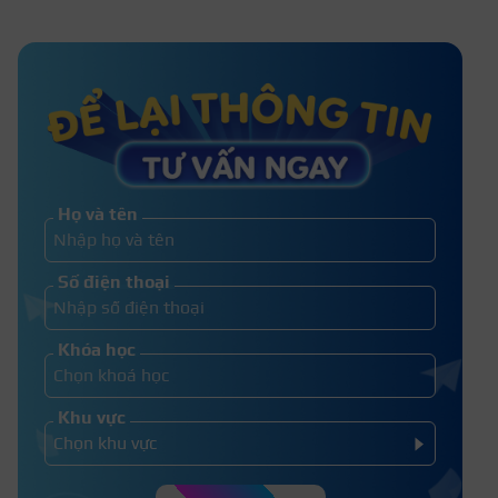
6 cách làm móng tay sạch, trắng
hồng đơn giản tại nhà
Nên làm nail trước Tết bao lâu
là hợp lý nhất?
Họ và tên
5 Cách sơn móng chân không bị
Số điện thoại
lem cực đơn giản
Khóa học
Khu vực