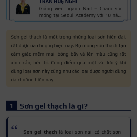
TRẦN HUỆ NGHI
Giảng viên ngành Nail – Chăm sóc
móng tại Seoul Academy với 10 năm
kinh nghiệm trong nghề. Có chuyên
môn đào tạo kỹ thuật chăm sóc
móng, sơn gel, đắp bột và vẽ móng
Sơn gel thạch là một trong những loại sơn hiện đại,
nghệ thuật. Kiến thức trong bài được
rất được ưa chuộng hiện nay. Bộ móng sơn thạch tạo
đối chiếu với quy trình chăm sóc móng
cảm giác mềm mại, bóng bẩy và lên màu cũng rất
chuẩn nghề và 10 năm kinh nghiệm
giảng dạy của cô, giúp người đọc nắm
xinh xắn, bền bỉ. Cùng điểm qua một vài lưu ý khi
thông tin đáng tin cậy.
dùng loại sơn này cũng như các loại được người dùng
ưa chuộng hiện nay.
Sơn gel thạch là gì?
Sơn gel thạch
là loại sơn nail có chất sơn