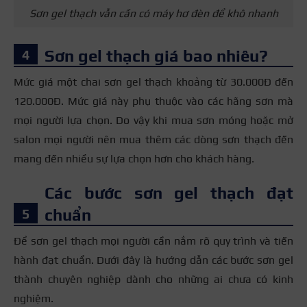
Sơn gel thạch vẫn cần có máy hơ đèn để khô nhanh
Phù hợp với mọi loại
Thích hợp với người
Đối tượng
móng, đặc biệt
có móng dài và chắc
Sơn gel thạch giá bao nhiêu?
phù hợp
những người có
khỏe
móng ngắn và yếu
Mức giá một chai sơn gel thạch khoảng từ 30.000Đ đến
120.000Đ. Mức giá này phụ thuộc vào các hãng sơn mà
mọi người lựa chọn.
Do vậy khi mua sơn móng hoặc mở
salon mọi người nên mua thêm các dòng sơn thạch đến
mang đến nhiều sự lựa chọn hơn cho khách hàng.
Các bước sơn gel thạch đạt
chuẩn
Để sơn gel thạch mọi người cần nắm rõ quy trình và tiến
hành đạt chuẩn. Dưới đây là hướng dẫn các bước sơn gel
thành chuyên nghiệp dành cho những ai chưa có kinh
nghiệm.