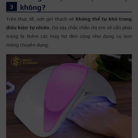
Giá thành
Rẻ
Đắt hơn
không?
Hiệu ứng 3D độc
Trên thực tế, sơn gel thạch sẽ
không thể tự khô trong
Đa dạng màu sắc
đáo, sang trọng
điều kiện tự nhiên
. Do vậy
chắc chắn chị em sẽ cần phải
và các hiệu ứng
trang bị thêm các máy hơ đèn cũng như dụng cụ làm
Ưu điểm
Bền màu hơn so
Dễ sử dụng
móng chuyên dụng.
với sơn gel
Bền màu
thường
Đòi hỏi kỹ thuật
cao, giá thành cao
Có thể gây khô
móng, dễ bị bong
Cũng có thể gây tổn
Nhược điểm
tróc nếu chăm sóc
thương móng nếu
không đúng cách và
không được thực
va chạm mạnh
hiện bởi chuyên gia
có kinh nghiệm.