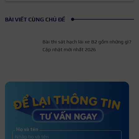
BÀI VIẾT CÙNG CHỦ ĐỀ
Bài thi sát hạch lái xe B2
gồm những gì? Cập nhật mới
nhất 2026
Học bằng lái xe B2 bao lâu? Nộp hồ
sơ bao lâu thì được thi?
Thi sa hình là gì? Thi sa hình B1, B2
bao nhiêu điểm thì đậu?
Họ và tên