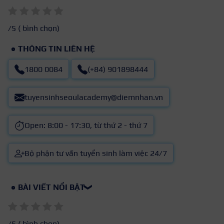
/5 (
bình chọn)
THÔNG TIN LIÊN HỆ
1800 0084
(+84) 901898444
tuyensinhseoulacademy@diemnhan.vn
Open: 8:00 - 17:30, từ thứ 2 - thứ 7
Bộ phận tư vấn tuyển sinh làm việc 24/7
BÀI VIẾT NỔI BẬT
❯
/5 (
bình chọn)