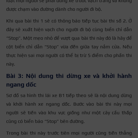
luật mọi người sẽ phải dừng xe trước vạch trắng và không
được chạm vào đường dành cho người đi bộ.
Khi qua bài thi 1 sẽ có thông báo tiếp tục bài thi số 2. Ở
đây sẽ xuất hiện vạch cho người đi bộ cùng biển chỉ dẫn
“Stop”. Một mẹo nhỏ để vượt qua bài thi này đó là hãy để
cột biển chỉ dẫn “Stop” vừa đến giữa tay nắm cửa. Nếu
thực hiện sai mọi người có thể bị trừ 5 điểm cho phần thi
này.
Bài 3: Nội dung thi dừng xe và khởi hành
ngang dốc
Sơ đồ sa hình thi lái xe B1 tiếp theo sẽ là nội dung dừng
và khởi hành xe ngang dốc. Bước vào bài thi này mọi
người sẽ tiến vào khu vực giống như một cây cầu thấp
cũng có biển báo “Stop” bên đường.
Trong bài thi này trước tiên mọi người cũng tiến thẳng