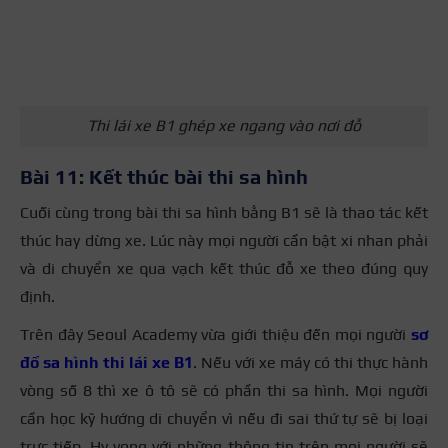
Thi lái xe B1 ghép xe ngang vào nơi đỗ
Bài 11: Kết thúc bài thi sa hình
Cuối cùng trong bài thi sa hình bằng B1 sẽ là thao tác kết
thúc hay dừng xe. Lúc này mọi người cần bật xi nhan phải
và di chuyển xe qua vạch kết thúc đỗ xe theo đúng quy
định.
Trên đây Seoul Academy vừa giới thiệu đến mọi người
sơ
đồ sa hình thi lái xe B1
. Nếu với xe máy có thi thực hành
vòng số 8 thì xe ô tô sẽ có phần thi sa hình. Mọi người
cần học kỹ hướng di chuyển vì nếu đi sai thứ tự sẽ bị loại
trực tiếp. Hy vọng với những thông tin trên mọi người sẽ