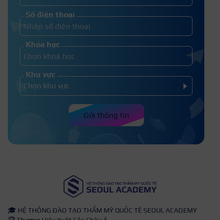
Số điện thoại
Khóa học
Khu vực
Gửi thông tin
🎓 HỆ THỐNG ĐÀO TẠO THẨM MỸ QUỐC TẾ SEOUL ACADEMY
🏆 Thương Hiệu Xuất Sắc Châu Á