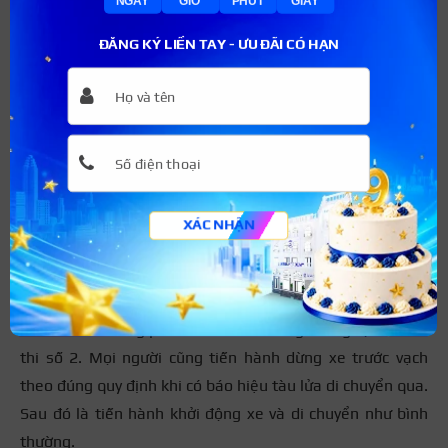
NGÀY
GIỜ
PHÚT
GIÂY
ĐĂNG KÝ LIỀN TAY - ƯU ĐÃI CÓ HẠN
Thực hành thi sa hình ghép xe dọc vào nơi đỗ xe đúng
quy định
XÁC NHẬN
Bài 8: Sơ đồ thi sa hình dừng tại điểm giao
với đường sắt
Bài thi số 8 trong phần thi sa hình cũng tương tự như bài
thi số 2. Mọi người cũng tiến hành dừng xe trước vạch
theo đúng quy định khi có báo hiệu tàu lửa di chuyển qua.
Sau đó là tiến hành khởi động xe và di chuyển như bình
thường.