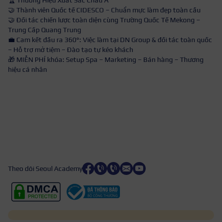
🤝 Thành viên Quốc tế CIDESCO – Chuẩn mực làm đẹp toàn cầu
🤝 Đối tác chiến lược toàn diện cùng Trường Quốc Tế Mekong –
Trung Cấp Quang Trung
💼 Cam kết đầu ra 360°: Việc làm tại DN Group & đối tác toàn quốc
– Hỗ trợ mở tiệm – Đào tạo tự kéo khách
🎁 MIỄN PHÍ khóa: Setup Spa – Marketing – Bán hàng – Thương
hiệu cá nhân
Theo dõi Seoul Academy