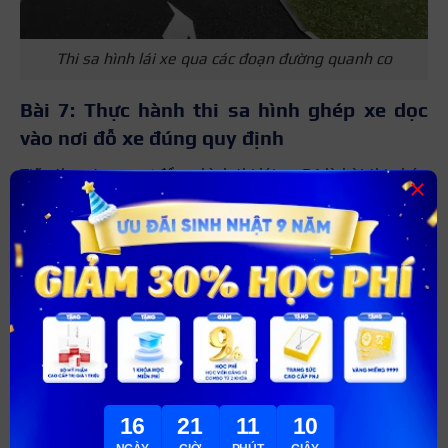
Thi sa hình lái xe qua các đoạn đường quanh co
Bài 7: Thực hành thi sa hình ghép xe dọc
vào nơi đỗ xe đúng quy định
Tiếp theo trong sơ đồ sa hình thi lái xe B1 là bài thi ghép
×
xe dọc vào nơi đỗ. Mọi người sẽ có 2 phút để thực hiện lùi
xe và tiến vào nơi đỗ đúng quy định. Sau khi lùi vào sẽ
phải thực hiện động tác tiến ra và tiếp tục cho xe di
chuyển. Nếu bánh xe chạm vạch bất kỳ trong các thao tác
tiến lùi đều sẽ bị trừ điểm.
16
21
11
9