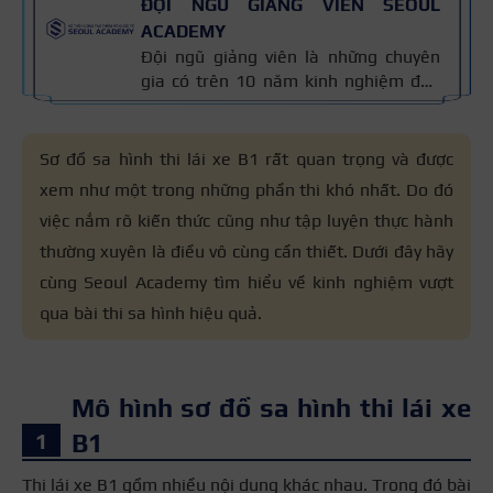
ĐỘI NGŨ GIẢNG VIÊN SEOUL
ACADEMY
Đội ngũ giảng viên là những chuyên
gia có trên 10 năm kinh nghiệm đào
tạo nghề và kiến thức thẩm mỹ
chuyên môn sâu về spa, phun xăm,
nối mi, trang điểm, tóc. Nội dung bài
Sơ đồ sa hình thi lái xe B1 rất quan trọng và được
viết được xây dựng dựa trên giáo trình
xem như một trong những phần thi khó nhất. Do đó
đào tạo và kinh nghiệm giảng dạy
việc nắm rõ kiến thức cũng như tập luyện thực hành
thực tế, đồng thời được cập nhật
thường xuyên để đảm bảo tính chính
thường xuyên là điều vô cùng cần thiết. Dưới đây hãy
xác.
cùng Seoul Academy tìm hiểu về kinh nghiệm vượt
qua bài thi sa hình hiệu quả.
Mô hình sơ đồ sa hình thi lái xe
B1
Thi lái xe B1 gồm nhiều nội dung khác nhau. Trong đó bài