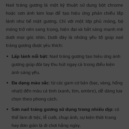
Nail tráng gương là một kỹ thuật sử dụng bột chrome
hoặc sơn ánh kim loại để tạo hiệu ứng phản chiếu lấp
lánh như bề mặt gương. Chỉ với một lớp phủ mỏng, bộ
móng trở nên sang trọng, hiện đại và bắt sáng mạnh mẽ
dưới mọi góc nhìn. Dưới đây là những yếu tố giúp nail
tráng gương được yêu thích:
Lấp lánh nổi bật
: Nail tráng gương tạo hiệu ứng ánh
gương giúp đôi tay thu hút ngay cả trong điều kiện
ánh sáng yếu.
Đa dạng màu sắc
: từ các gam cơ bản (bạc, vàng, hồng
nhạt) đến màu cá tính (xanh, tím, ombre), dễ dàng lựa
chọn theo phong cách.
Sơn nail tráng gương sử dụng trong nhiều dịp
: có
thể làm đi tiệc, lễ cưới, chụp ảnh, sự kiện thời trang
hay đơn giản là đi chơi hằng ngày.