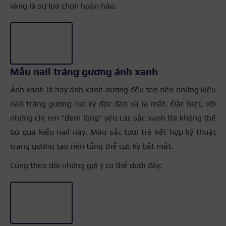
vàng là sự lựa chọn hoàn hảo.
+3
Mẫu nail tráng gương ánh xanh
Ánh xanh lá hay ánh xanh dương đều tạo nên những kiểu
nail tráng gương cực kỳ độc đáo và lạ mắt. Đặc biệt, với
những chị em “đem lòng” yêu các sắc xanh thì không thể
bỏ qua kiểu nail này. Màu sắc tươi trẻ kết hợp kỹ thuật
tráng gương tạo nên tổng thể cực kỳ bắt mắt.
Cùng theo dõi những gợi ý cụ thể dưới đây:
+4