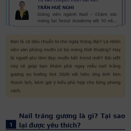
TRẦN HUỆ NGHI
Giảng viên ngành Nail – Chăm sóc
móng tại Seoul Academy với 10 năm
kinh nghiệm trong nghề. Có chuyên
môn đào tạo kỹ thuật chăm sóc
móng, sơn gel, đắp bột và vẽ móng
Bạn là cô dâu chuẩn bị cho ngày trọng đại? Là nhân
nghệ thuật. Kiến thức trong bài được
viên văn phòng muốn có bộ móng thời thượng? Hay
đối chiếu với quy trình chăm sóc móng
là người yêu làm đẹp muốn bắt trend mới? Bài viết
chuẩn nghề và 10 năm kinh nghiệm
giảng dạy của cô, giúp người đọc nắm
này sẽ giúp bạn khám phá ngay mẫu nail trắng
thông tin đáng tin cậy.
gương xu hướng hot 2026 với hiệu ứng ánh kim
thanh lịch, kèm gợi ý kiểu phù hợp cho từng phong
cách.
Nail tráng gương là gì? Tại sao
lại được yêu thích?