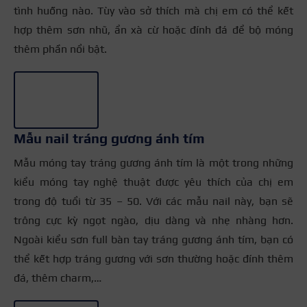
tình huống nào. Tùy vào sở thích mà chị em có thể kết
hợp thêm sơn nhũ, ẩn xà cừ hoặc đính đá để bộ móng
thêm phần nổi bật.
+3
Mẫu nail tráng gương ánh tím
Mẫu móng tay tráng gương ánh tím là một trong những
kiểu móng tay nghệ thuật được yêu thích của chị em
trong độ tuổi từ 35 – 50. Với các mẫu nail này, bạn sẽ
trông cực kỳ ngọt ngào, dịu dàng và nhẹ nhàng hơn.
Ngoài kiểu sơn full bàn tay tráng gương ánh tím, bạn có
thể kết hợp tráng gương với sơn thường hoặc đính thêm
đá, thêm charm,…
+3