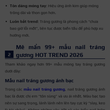
Tôn dáng móng tay
: Hiệu ứng ánh kim giúp móng
trông dài và thon gọn hơn.
Luôn bắt trend
: Tráng gương là phong cách “chưa
bao giờ lỗi mốt”, liên tục được biến tấu để phù hợp xu
hướng mới.
Mê mẩn 99+ mẫu nail tráng
gương HOT TREND 2026
Tham khảo ngay hơn 99+ mẫu móng tay tráng gương
dưới đây:
Mẫu nail tráng gương ánh bạc
Trong các
mẫu nail tráng gương
, nail tráng gương ánh
bạc là được chị em “tôn sùng” và ưu ái nhất. Màu bạc tạo
nên sự sang trọng, lánh lánh nên lên tay cực kỳ “slay, keo
lỳ tái châu”. Không những vậy, tất cả các kiểu nail hiện