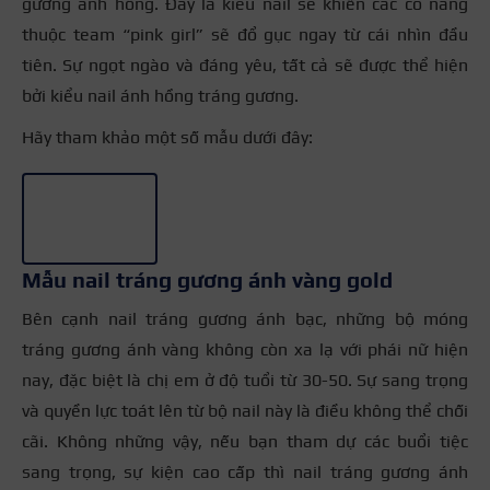
gương ánh hồng. Đây là kiểu nail sẽ khiến các cô nàng
thuộc team “pink girl” sẽ đổ gục ngay từ cái nhìn đầu
tiên. Sự ngọt ngào và đáng yêu, tất cả sẽ được thể hiện
bởi kiểu nail ánh hồng tráng gương.
Hãy tham khảo một số mẫu dưới đây:
+4
Mẫu nail tráng gương ánh vàng gold
Bên cạnh nail tráng gương ánh bạc, những bộ móng
tráng gương ánh vàng không còn xa lạ với phái nữ hiện
nay, đặc biệt là chị em ở độ tuổi từ 30-50. Sự sang trọng
và quyền lực toát lên từ bộ nail này là điều không thể chối
cãi. Không những vậy, nếu bạn tham dự các buổi tiệc
sang trọng, sự kiện cao cấp thì nail tráng gương ánh