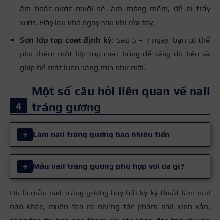
ấm hoặc nước muối sẽ làm móng mềm, dễ bị trầy
xước. Hãy lau khô ngay sau khi rửa tay.
Sơn lớp top coat định kỳ
: Sau 5 – 7 ngày, bạn có thể
phủ thêm một lớp top coat bóng để tăng độ bền và
giúp bề mặt luôn sáng mịn như mới.
Một số câu hỏi liên quan về nail
tráng gương
+
Làm nail tráng gương bao nhiêu tiền
Giá sơn một bộ nail tráng gương dao động từ
+
Mẫu nail tráng gương phù hợp với da gì?
200.000 – 600.000 VNĐ/bộ.
Làm nail tráng gương
bao nhiêu tiền phụ thuộc vào độ dài móng của móng,
Dù là mẫu nail tráng gương hay bất kỳ kỹ thuật làm nail
Đối với da sáng
: hợp hầu hết các màu, đặc biệt
độ cầu kỳ và salon làm móng. Thường sơn mẫu đơn
nào khác, muốn tạo ra những tác phẩm nail xinh xắn,
là ánh bạc, hồng baby, xanh ngọc.
giản có giá khoảng
200.000 – 300.000 VNĐ/bộ,
còn