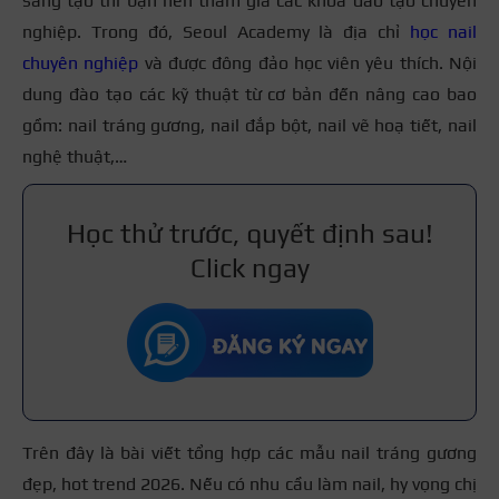
sáng tạo thì bạn nên tham gia các khóa đào tạo chuyên
Da ngăm
: Nên chọn màu đồng, vàng ánh kim,
đối với mẫu cầu kỳ (ombre, mix đá, mix hoa):
400.000
nghiệp. Trong đó, Seoul Academy là địa chỉ
học nail
nâu ánh gương, tím trầm để tôn da.
– 600.000 VNĐ.
chuyên nghiệp
và được đông đảo học viên yêu thích. Nội
Da trung tính:
Hợp với ombre nhẹ, ánh nude,
dung đào tạo các kỹ thuật từ cơ bản đến nâng cao bao
pastel tráng gương.
gồm: nail tráng gương, nail đắp bột, nail vẽ hoạ tiết, nail
nghệ thuật,…
Học thử trước, quyết định sau!
Click ngay
Trên đây là bài viết tổng hợp các mẫu nail tráng gương
đẹp, hot trend 2026. Nếu có nhu cầu làm nail, hy vọng chị