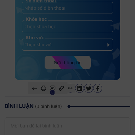
Số điện thoại
Khóa học
Khu vực
Gửi thông tin
0
BÌNH LUẬN
(0 bình luận)