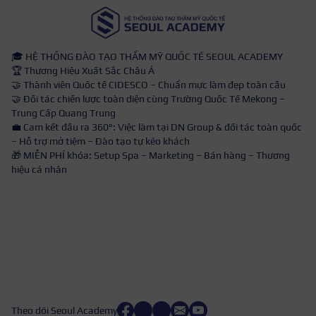
🎓 HỆ THỐNG ĐÀO TẠO THẨM MỸ QUỐC TẾ SEOUL ACADEMY
🏆 Thương Hiệu Xuất Sắc Châu Á
🤝 Thành viên Quốc tế CIDESCO – Chuẩn mực làm đẹp toàn cầu
🤝 Đối tác chiến lược toàn diện cùng Trường Quốc Tế Mekong –
Trung Cấp Quang Trung
💼 Cam kết đầu ra 360°: Việc làm tại DN Group & đối tác toàn quốc
– Hỗ trợ mở tiệm – Đào tạo tự kéo khách
🎁 MIỄN PHÍ khóa: Setup Spa – Marketing – Bán hàng – Thương
hiệu cá nhân
Theo dõi Seoul Academy