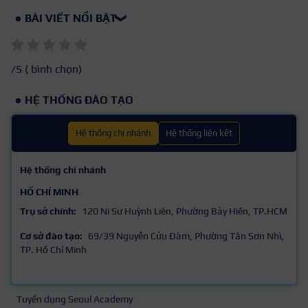
BÀI VIẾT NỔI BẬT
❯
/5 (
bình chọn)
HỆ THỐNG ĐÀO TẠO
Hệ thống chi nhánh
Hệ thống liên kết
Hệ thống chi nhánh
HỒ CHÍ MINH
Trụ sở chính:
120 Ni Sư Huỳnh Liên, Phường Bảy Hiền, TP.HCM
Cơ sở đào tạo:
69/39 Nguyễn Cửu Đàm, Phường Tân Sơn Nhì,
TP. Hồ Chí Minh
Tuyển dụng Seoul Academy