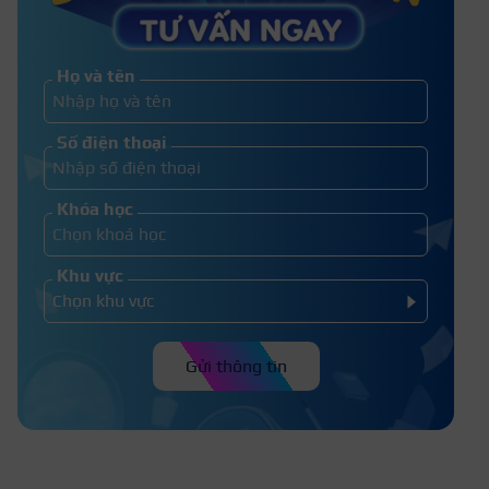
Gợi ý 60+ mẫu nail chân tết đẹp,
xu hướng năm 2026
Họ và tên
Có nên dùng chung kềm cắt móng
Số điện thoại
với nhiều người không?
Khóa học
Khu vực
Gửi thông tin