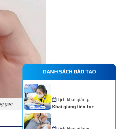
DANH SÁCH ĐÀO TẠO
Khóa Học Nail – Chăm Sóc
Vẽ Móng Chuyên Nghiệp
Lịch khai giảng:
ng gạo
Khai giảng liên tục
Khóa Học Nối Mi Chuyên
Nghiệp
Lịch khai giảng: