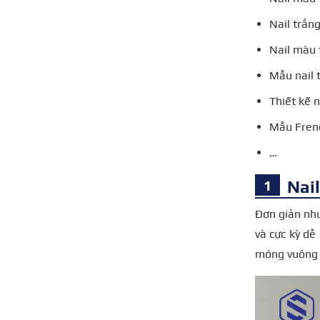
Nail trắn
Nail màu 
Mẫu nail t
Thiết kế n
Mẫu Fren
…
Nai
Đơn giản như
và cực kỳ dễ
móng vuông 