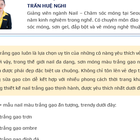
TRẦN HUỆ NGHI
Giảng viên ngành Nail – Chăm sóc móng tại Seo
năm kinh nghiệm trong nghề. Có chuyên môn đào 
sóc móng, sơn gel, đắp bột và vẽ móng nghệ thuậ
bài được đối chiếu với quy trình chăm sóc móng
năm kinh nghiệm giảng dạy của cô, giúp người 
đáng tin cậy.
rắng gạo luôn là lựa chọn uy tín của những cô nàng yêu thích vẻ
vì vậy, trong thế giới nail đa dạng, sơn móng màu trắng gạo 
 được phái đẹp đặc biệt ưa chuộng. Không chỉ tôn lên vẻ đẹp t
 sữa gạo còn dễ kết hợp với nhiều phong cách thời trang k
 thiết kế nail trắng gạo thịnh hành, được yêu thích nhất dưới đ
 mẫu nail màu trắng gạo ấn tượng, trendy dưới đây:
trắng gạo trơn
 trắng gạo ombre
trắng gạo đính đá