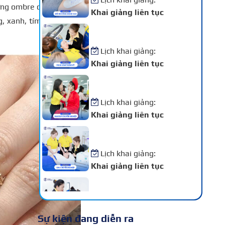
ứng ombre độc đáo, bắt
Khai giảng liên tục
, xanh, tím… hoặc các
Khóa Học Phun Xăm Thẩm
Mỹ
Lịch khai giảng:
Khai giảng liên tục
Khóa Học Makeup Chuyên
Nghiệp
Lịch khai giảng:
Khai giảng liên tục
Khóa Học Spa Chuyên
Nghiệp
Lịch khai giảng:
Khai giảng liên tục
Khóa Học Chăm Sóc Da –
Điều Trị Da Chuyên Sâu
Lịch khai giảng:
Sự kiện đang diễn ra
Khai giảng liên tục