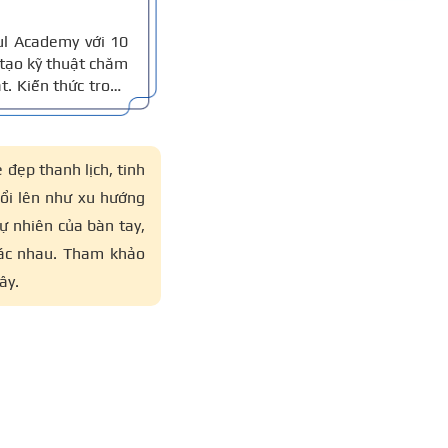
ul Academy với 10
tạo kỹ thuật chăm
t. Kiến thức trong
 chuẩn nghề và 10
đọc nắm thông tin
 đẹp thanh lịch, tinh
nổi lên như xu hướng
ự nhiên của bàn tay,
hác nhau. Tham khảo
ây.