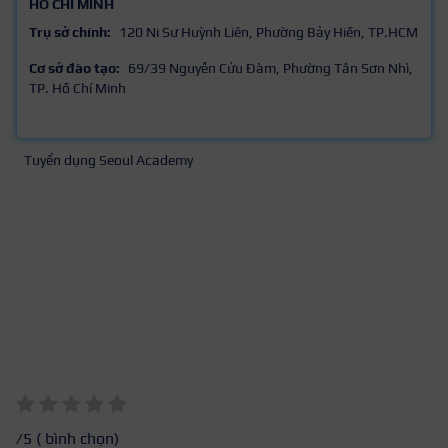
HỒ CHÍ MINH
Trụ sở chính:
120 Ni Sư Huỳnh Liên, Phường Bảy Hiền, TP.HCM
Cơ sở đào tạo:
69/39 Nguyễn Cửu Đàm, Phường Tân Sơn Nhì,
TP. Hồ Chí Minh
Tuyển dụng Seoul Academy
/5 (
bình chọn)