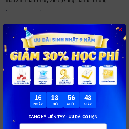
màu xanh da trời tùy vào độ sáng của môi trường.
×
Mẫu móng tay màu xanh pepsi
Vốn dĩ màu xanh của Pepsi rất đẹp và bắt mắc. Mẫu sơn
móng tay Pepsi lại vô tình tạo nên xu hướng sơn móng
tay xanh da trời thu hút các chị em. Bộ móng sẽ bao gồm
màu xanh và chiếc logo nhỏ thương hiệu đình đám Pepsi.
Tuy đơn giản, nhưng khi lên móng, bàn tay sẽ nổi bật và
thu hút ánh nhìn của người khác.
+3
16
13
56
42
NGÀY
GIỜ
PHÚT
GIÂY
ĐĂNG KÝ LIỀN TAY - ƯU ĐÃI CÓ HẠN