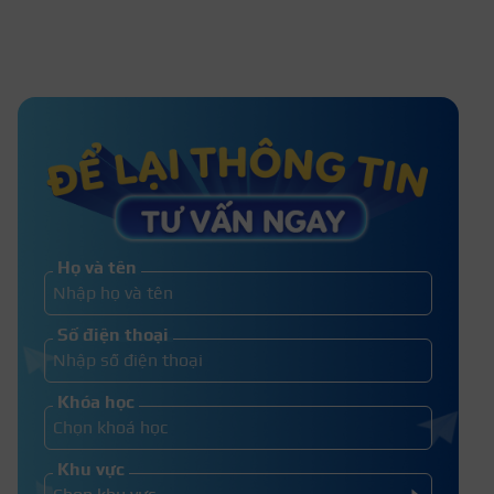
Tổng hợp 50+ mẫu nail màu trắng
gạo HOT TREND 2026
Top 30+ mẫu nail móng nhọn tròn
đẹp cá tính, sang chảnh
Họ và tên
15+ mẫu sơn móng tay màu bạc ánh
Số điện thoại
kim đẹp nổi bật nhất 2026
Khóa học
Khu vực