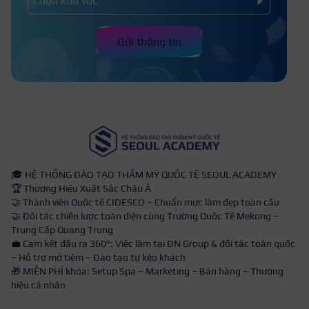
Gửi thông tin
🎓 HỆ THỐNG ĐÀO TẠO THẨM MỸ QUỐC TẾ SEOUL ACADEMY
🏆 Thương Hiệu Xuất Sắc Châu Á
🤝 Thành viên Quốc tế CIDESCO – Chuẩn mực làm đẹp toàn cầu
🤝 Đối tác chiến lược toàn diện cùng Trường Quốc Tế Mekong –
Trung Cấp Quang Trung
💼 Cam kết đầu ra 360°: Việc làm tại DN Group & đối tác toàn quốc
– Hỗ trợ mở tiệm – Đào tạo tự kéo khách
🎁 MIỄN PHÍ khóa: Setup Spa – Marketing – Bán hàng – Thương
hiệu cá nhân