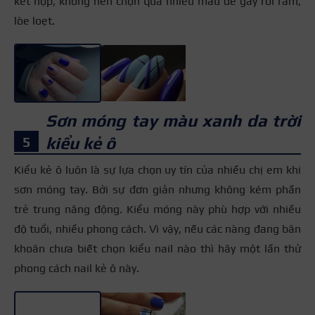
kết hợp, không nên chọn quá nhiều màu dễ gây rối rắm,
lòe loẹt.
+3
Sơn móng tay màu xanh da trời
kiểu kẻ ô
Kiểu kẻ ô luôn là sự lựa chọn uy tín của nhiều chị em khi
sơn móng tay. Bởi sự đơn giản nhưng không kém phần
trẻ trung năng động. Kiểu móng này phù hợp với nhiều
độ tuổi, nhiều phong cách. Vì vậy, nếu các nàng đang băn
khoăn chưa biết chọn kiểu nail nào thì hãy một lần thử
phong cách nail kẻ ô này.
+3