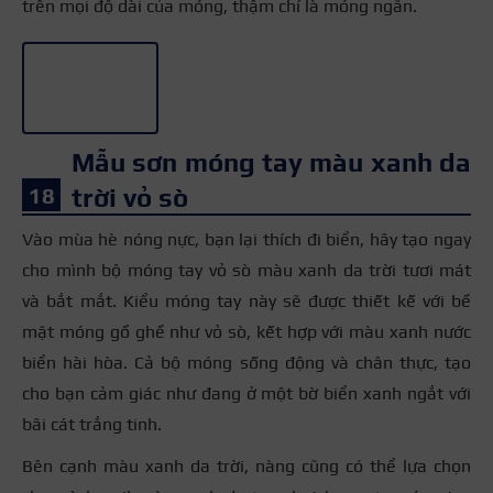
trên mọi độ dài của móng, thậm chí là móng ngắn.
+3
Mẫu sơn móng tay màu xanh da
trời vỏ sò
Vào mùa hè nóng nực, bạn lại thích đi biển, hãy tạo ngay
cho mình bộ móng tay vỏ sò màu xanh da trời tươi mát
và bắt mắt. Kiểu móng tay này sẽ được thiết kế với bề
mặt móng gồ ghề như vỏ sò, kết hợp với màu xanh nước
biển hài hòa. Cả bộ móng sống động và chân thực, tạo
cho bạn cảm giác như đang ở một bờ biển xanh ngắt với
bãi cát trắng tinh.
Bên cạnh màu xanh da trời, nàng cũng có thể lựa chọn