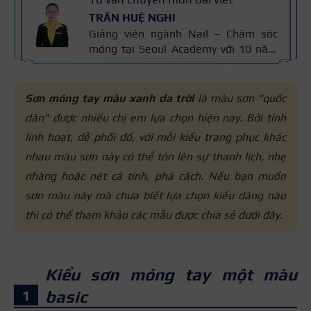
TRẦN HUỆ NGHI
Giảng viên ngành Nail – Chăm sóc
móng tại Seoul Academy với 10 năm
kinh nghiệm trong nghề. Có chuyên
môn đào tạo kỹ thuật chăm sóc
móng, sơn gel, đắp bột và vẽ móng
Sơn móng tay màu xanh da trời
là màu sơn “quốc
nghệ thuật. Kiến thức trong bài được
dân” được nhiều chị em lựa chọn hiện nay. Bởi tính
đối chiếu với quy trình chăm sóc móng
linh hoạt, dễ phối đồ, với mỗi kiểu trang phục khác
chuẩn nghề và 10 năm kinh nghiệm
giảng dạy của cô, giúp người đọc nắm
nhau màu sơn này có thể tôn lên sự thanh lịch, nhẹ
thông tin đáng tin cậy.
nhàng hoặc nét cá tính, phá cách. Nếu bạn muốn
sơn màu này mà chưa biết lựa chọn kiểu dáng nào
thì có thể tham khảo các mẫu được chia sẻ dưới đây.
Kiểu sơn móng tay một màu
basic